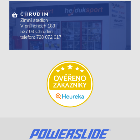
CHRUDIM
Zimní stadion
V průhonech 183
537 03 Chrudim
telefon: 728 072 017