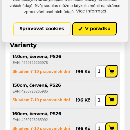
Velikost
vašich údajů. Svůj souhlas můžete kdykoli změnit na stránce
160cm
zpracování osobních údajů.
Více informací
Spravovat cookies
V pořádku
Varianty
140cm, červená, PS26
EAN: 4260726265978
Skladem 7-10 pracovních dní
196 Kč
150cm, červená, PS26
EAN: 4260726265985
Skladem 7-10 pracovních dní
196 Kč
160cm, červená, PS26
EAN: 4260726265992
Skladem 7-10 pracovních dní
196 Kč