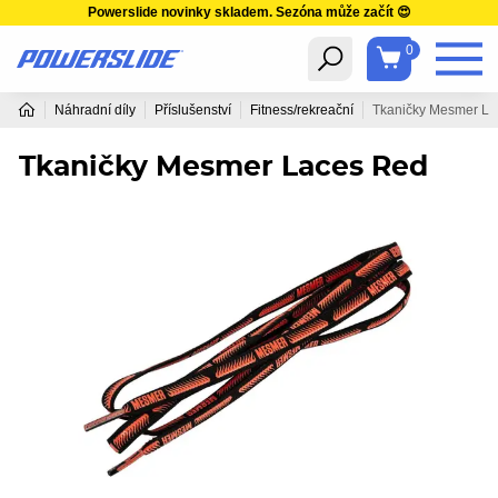
Powerslide novinky skladem. Sezóna může začít 😍
0
Náhradní díly
Příslušenství
Fitness/rekreační
Tkaničky Mesmer L
Tkaničky Mesmer Laces Red