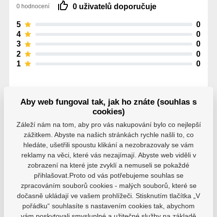
0 uživatelů doporučuje
0 hodnocení
5
0
4
0
3
0
2
0
1
0
Aby web fungoval tak, jak ho znáte (souhlas s
cookies)
Záleží nám na tom, aby pro vás nakupování bylo co nejlepší
Parametry
zážitkem. Abyste na našich stránkách rychle našli to, co
hledáte, ušetřili spoustu klikání a nezobrazovaly se vám
reklamy na věci, které vás nezajímají. Abyste web viděli v
Výrobce
Powerslide
zobrazení na které jste zvyklí a nemuseli se pokaždé
přihlašovat.Proto od vás potřebujeme souhlas se
zpracováním souborů cookies - malých souborů, které se
Barva
Červená
dočasně ukládají ve vašem prohlížeči. Stisknutím tlačítka „V
pořádku“ souhlasíte s nastavením cookies tak, abychom
140cm
150cm
vám poskytovali smysluplné a užitečné služby na základě