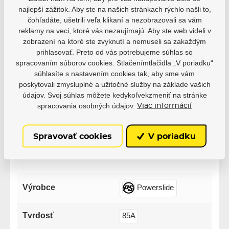
ktorí si produkt reálne zakúpili.
najlepší zážitok. Aby ste na našich stránkach rýchlo našli to,
čohľadáte, ušetrili veľa klikaní a nezobrazovali sa vám
0 užívateľov odporúča
0 hodnotenie
reklamy na veci, ktoré vás nezaujímajú. Aby ste web videli v
zobrazení na ktoré ste zvyknutí a nemuseli sa zakaždým
5
0
prihlasovať. Preto od vás potrebujeme súhlas so
4
0
spracovaním súborov cookies. Stlačenímtlačidla „V poriadku“
3
0
súhlasíte s nastavením cookies tak, aby sme vám
2
0
poskytovali zmysluplné a užitočné služby na základe vašich
1
0
údajov. Svoj súhlas môžete kedykoľvekzmeniť na stránke
spracovania osobných údajov.
Viac informácií
Spravovať cookies
V poriadku
Parametre
Výrobce
Powerslide
Tvrdosť
85A