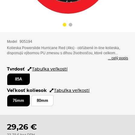
Model
905194
Kolieska Powerslide Hurricane Red (4ks) - obľúbené in-line kolieska,
disponujú výbornou PU zmesou s dlhou životnosťou, ktoré celkom...
... celý popis
Tvrdosť
Tabuľka veľkostí
85A
Veľkosť koliesok
Tabuľka veľkostí
76mm
80mm
29,26 €
23,79 € bez DPH