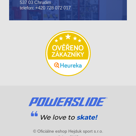
537 03 Chrudim
telefon: +420 728 072 017
We love to
skate!
© Oficiálne eshop Hejduk sport s.r.o.