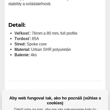
stability a ovládateľnosti.
Detail:
Veľkosť:
76mm a 80 mm, full profile
Tvrdosť:
85A
Stred:
Spoke core
Material:
Urban SHR polyuretán
Balenie:
4ks
hodnotenie
Aby web fungoval tak, ako ho poznáš (súhlas s
Hodnotenie pochádza od overených používateľov.
cookies)
Hodnotiť produkty môžu iba registrovaní užívatelia,
Záleží nám na tom, aby pre vás nakupovanie bolo čo