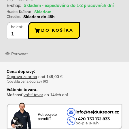
E-shop:
Skladem - expedováno do 1-2 pracovních dní
Skladom
Hradec Králové:
Skladem do 48h
Chrudim:
balení:
DO KOŠÍKA
Porovnať
Cena dopravy:
Doprava zdarma
nad 149,00 €
(obvyklá cena dopravy 6€)
Vrátenie tovaru:
Možnosť
vrátiť tovar
do 14tich dní
info@hejduksport.cz
Potrebujete
poradiť?
+420 733 132 833
po-pia 8-16h