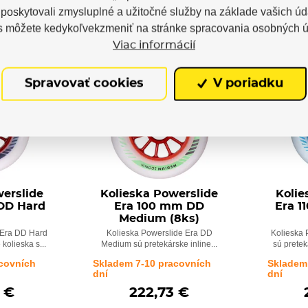
oskytovali zmysluplné a užitočné služby na základe vašich úd
s môžete kedykoľvekzmeniť na stránke spracovania osobných ú
Viac informácií
NOVINKA
NOVINK
Spravovať cookies
V poriadku
erslide
Kolieska Powerslide
Kolie
DD Hard
Era 100 mm DD
Era 1
Medium (8ks)
 Era DD Hard
Kolieska Powerslide Era DD
Kolieska 
 kolieska s...
Medium sú pretekárske inline...
sú preteká
covních
Skladem 7-10 pracovních
Skladem
dní
dní
 €
222,73 €