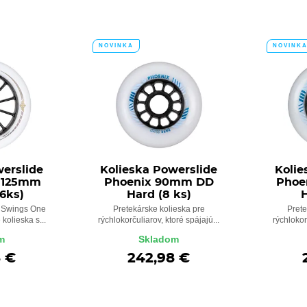
NOVINKA
NOVINK
erslide
Kolieska Powerslide
Kolie
 125mm
Phoenix 90mm DD
Phoe
6ks)
Hard (8 ks)
H
e Swings One
Pretekárske kolieska pre
Prete
 kolieska s...
rýchlokorčuliarov, ktoré spájajú...
rýchlokor
m
Skladom
8 €
242,98 €