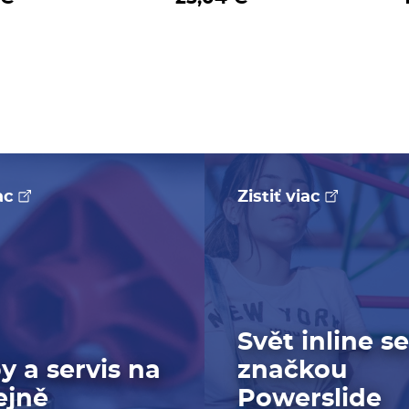
iac
Zistiť viac
Svět inline s
y a servis na
značkou
ejně
Powerslide