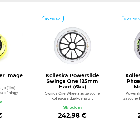
NOVINKA
NOVINK
ter Image
Kolieska Powerslide
Kolie
Swings One 125mm
Phoe
Hard (6ks)
Me
age (1ks) -
a tréningy...
Swings One Wheels sú závodné
Powersl
kolieska s dual-density...
závodné k
m
Skladom
€
242,98 €