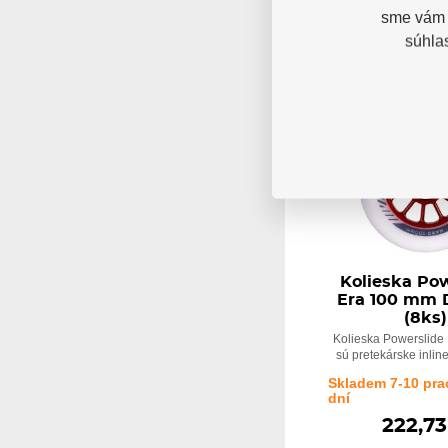
sme vám p
súhla
NOVINKA
Kolieska Pow
Era 100 mm 
(8ks)
Kolieska Powerslide
sú pretekárske inline
Skladem 7-10 pra
dní
222,73