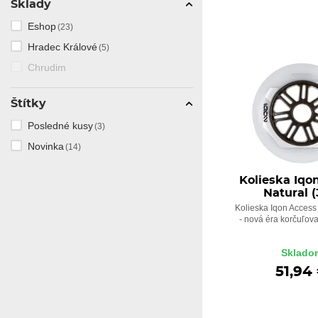
Sklady
Eshop
(23)
Hradec Králové
(5)
Chrudim
Štítky
Posledné kusy
(3)
Novinka
(14)
Kolieska Iqo
Natural (
Kolieska Iqon Access 
- nová éra korčuľovan
Sklado
51,94