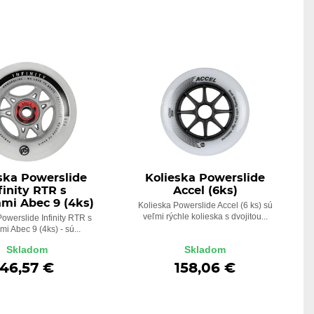
ska Powerslide
Kolieska Powerslide
finity RTR s
Accel (6ks)
ami Abec 9 (4ks)
Kolieska Powerslide Accel (6 ks) sú
veľmi rýchle kolieska s dvojitou...
owerslide Infinity RTR s
mi Abec 9 (4ks) - sú...
Skladom
Skladom
46,57 €
158,06 €