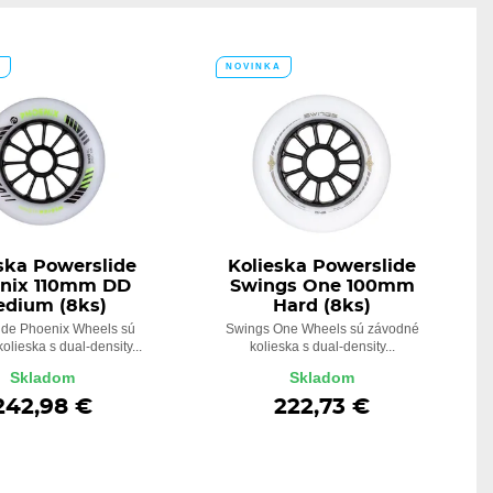
A
NOVINKA
ska Powerslide
Kolieska Powerslide
nix 110mm DD
Swings One 100mm
dium (8ks)
Hard (8ks)
ide Phoenix Wheels sú
Swings One Wheels sú závodné
olieska s dual-density...
kolieska s dual-density...
Skladom
Skladom
242,98 €
222,73 €