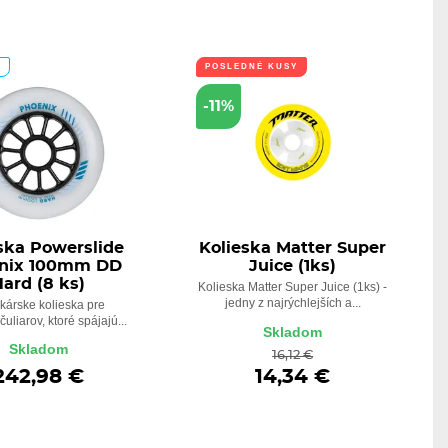
A
POSLEDNÉ KUSY
-11%
ska Powerslide
Kolieska Matter Super
nix 100mm DD
Juice (1ks)
ard (8 ks)
Kolieska Matter Super Juice (1ks) -
jedny z najrýchlejších a...
kárske kolieska pre
čuliarov, ktoré spájajú...
Skladom
Skladom
16,12 €
242,98 €
14,34 €