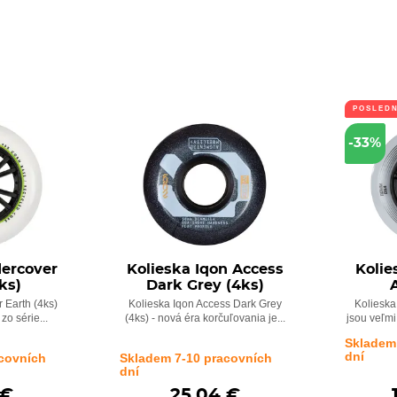
POSLED
-33%
dercover
Kolieska Iqon Access
Kolie
ks)
Dark Grey (4ks)
 Earth (4ks)
Kolieska Iqon Access Dark Grey
Kolieska
zo série...
(4ks) - nová éra korčuľovania je...
jsou veľmi 
Skladem
dní
covních
Skladem 7-10 pracovních
dní
 €
25,04 €