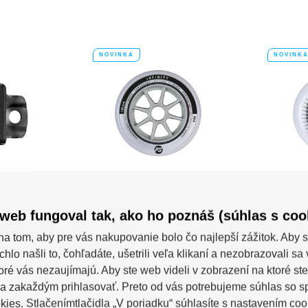
NOVINKA
NOVINK
erslide
Kolieska Powerslide
Kolie
r.
Infinity Silver/Grey
Sp
(6ks)
 Receptor –
Kolieska
web fungoval tak, ako ho poznáš (súhlas s coo
ior
univerzál
Powerslide Infinity 125 mm / 85A sú
fitness kolieska z SHR...
na tom, aby pre vás nakupovanie bolo čo najlepší zážitok. Aby s
covních
Skladem 7-10 pracovních
Skladem
chlo našli to, čohľadáte, ušetrili veľa klikaní a nezobrazovali s
dní
dní
toré vás nezaujímajú. Aby ste web videli v zobrazení na ktoré ste
€
96,16 €
a zakaždým prihlasovať. Preto od vás potrebujeme súhlas so 
ies. Stlačenímtlačidla „V poriadku“ súhlasíte s nastavením coo