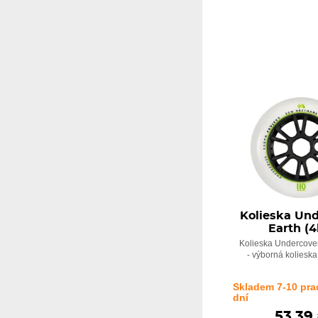
Kolieska Un
Earth (4
Kolieska Undercover
- výborná kolieska 
Skladem 7-10 pra
dní
53,39