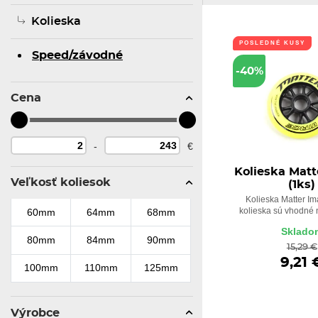
Kolieska
POSLEDNÉ KUSY
Speed/závodné
-40%
Cena
-
€
Kolieska Mat
Veľkosť koliesok
(1ks)
Kolieska Matter Im
kolieska sú vhodné n
60mm
64mm
68mm
Sklado
80mm
84mm
90mm
15,29 €
9,21 
100mm
110mm
125mm
Výrobce