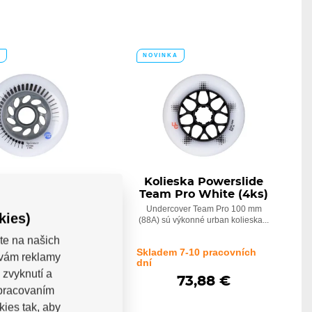
A
NOVINKA
ska Powerslide
Kolieska Powerslide
inner (3ks)
Team Pro White (4ks)
 Powerslide Spinner sú
Undercover Team Pro 100 mm
kies)
nou voľbou pre urban...
(88A) sú výkonné urban kolieska...
te na našich
 7-10 pracovních
Skladem 7-10 pracovních
a vám reklamy
dní
 zvyknutí a
38,47 €
73,88 €
spracovaním
kies tak, aby