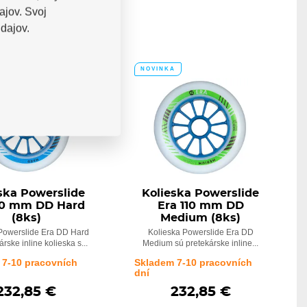
ajov. Svoj
dajov.
A
NOVINKA
ska Powerslide
Kolieska Powerslide
10 mm DD Hard
Era 110 mm DD
(8ks)
Medium (8ks)
Powerslide Era DD Hard
Kolieska Powerslide Era DD
rske inline kolieska s...
Medium sú pretekárske inline...
 7-10 pracovních
Skladem 7-10 pracovních
dní
232,85 €
232,85 €