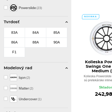
Powerslide
(23)
NOVINKA
Tvrdosť
83A
84A
85A
86A
88A
90A
F1
Kolieska Pow
Swings One
Modelový rad
Medium (
Kolieska Powerslid
Iqon
(2)
sú pretekárske inline
Sklado
Matter
(2)
242,9
Undercover
(1)