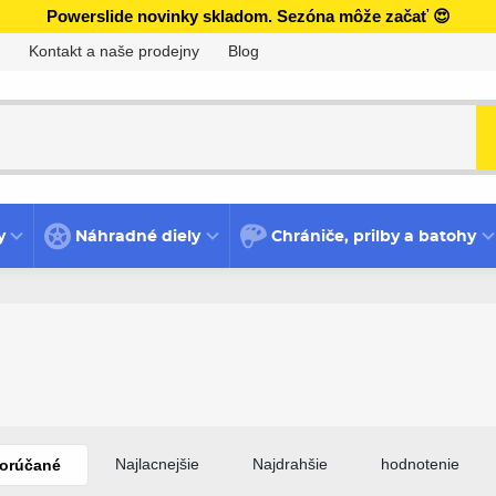
Powerslide novinky skladom. Sezóna môže začať 😍
Kontakt a naše prodejny
Blog
y
Náhradné diely
Chrániče, prilby a batohy
Najlacnejšie
Najdrahšie
hodnotenie
orúčané