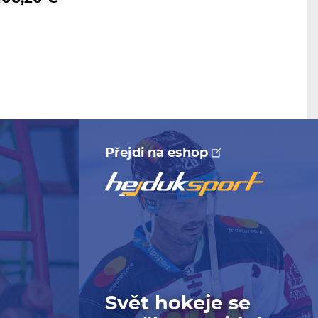
Přejdi na eshop
e
Svět hokeje se