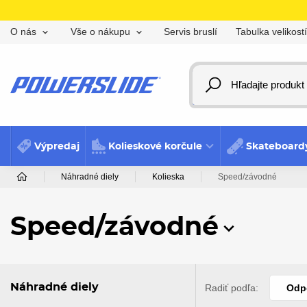
Servis bruslí
Tabulka velikostí
O nás
Vše o nákupu
Výpredaj
Kolieskové korčule
Skateboard
Náhradné diely
Kolieska
Speed/závodné
Speed/závodné
Náhradné diely
Radiť podľa:
Odp