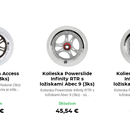
n Access
Kolieska Powerslide
Kolie
3ks)
Infinity RTR s
In
ložiskami Abec 9 (3ks)
ložisk
Natural (3ks)
ia je ešte...
Kolieska Powerslide Infinity RTR s
Kolieska P
ložiskami Abec 9 (3ks) - sú...
ložiska
m
Skladom
 €
45,54 €