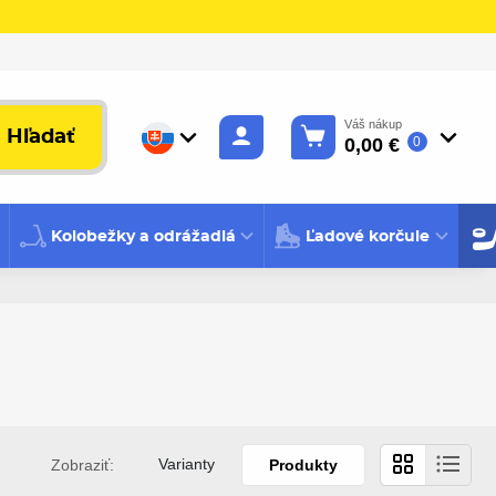
Váš nákup
Hľadať
0,00 €
0
Kolobežky a odrážadlá
Ľadové korčule
Varianty
Zobraziť:
Produkty