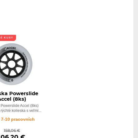
NÉ KUSY
ska Powerslide
Accel (8ks)
 Powerslide Accel (8ks)
rýchlé kolieska s veľmi...
 7-10 pracovních
158,06 €
106,20 €