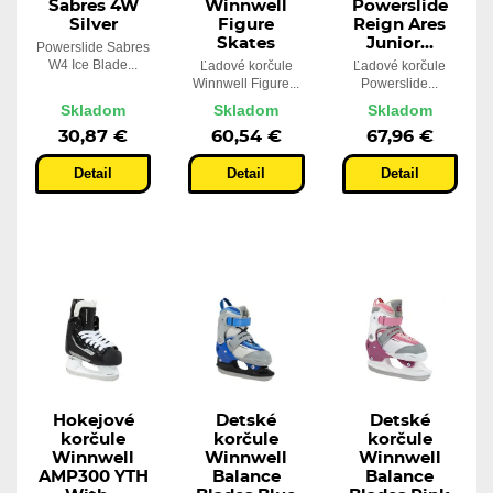
Sabres 4W
Winnwell
Powerslide
Silver
Figure
Reign Ares
Skates
Junior...
Powerslide Sabres
W4 Ice Blade...
Ľadové korčule
Ľadové korčule
Winnwell Figure...
Powerslide...
Skladom
Skladom
Skladom
30,87 €
60,54 €
67,96 €
Detail
Detail
Detail
Hokejové
Detské
Detské
korčule
korčule
korčule
Winnwell
Winnwell
Winnwell
AMP300 YTH
Balance
Balance