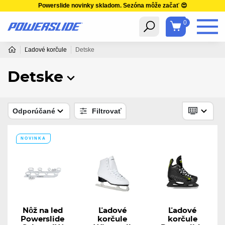
Powerslide novinky skladom. Sezóna môže začať 😍
0
Ľadové korčule
Detske
Detske
Odporúčané
Filtrovať
NOVINKA
Nôž na led
Ľadové
Ľadové
Powerslide
korčule
korčule