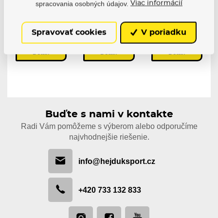
spracovania osobných údajov.
Viac informácií
Skladem 7-10
pracovních dní
Skladem 7-10
Skladem 7-10
pracovních dní
pracovních dní
61,78 €
Spravovať cookies
V poriadku
30,87 €
41,38 €
13,39 €
Detail
Detail
Detail
Buďte s nami v kontakte
Radi Vám pomôžeme s výberom alebo odporučíme
najvhodnejšie riešenie.
info@hejduksport.cz
+420 733 132 833