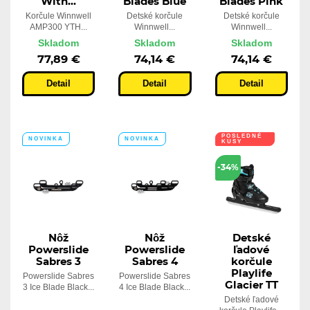
With...
Blades Blue
Blades Pink
Korčule Winnwell
Detské korčule
Detské korčule
AMP300 YTH...
Winnwell...
Winnwell...
Skladom
Skladom
Skladom
77,89 €
74,14 €
74,14 €
Detail
Detail
Detail
POSLEDNÉ
NOVINKA
NOVINKA
KUSY
-34%
Nôž
Nôž
Detské
Powerslide
Powerslide
ľadové
Sabres 3
Sabres 4
korčule
Playlife
Powerslide Sabres
Powerslide Sabres
Glacier TT
3 Ice Blade Black...
4 Ice Blade Black...
Detské ľadové