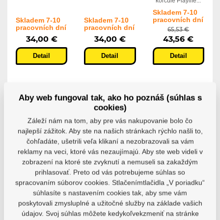
korčule Playlife...
Skladem 7-10
pracovních dní
Skladem 7-10
Skladem 7-10
pracovních dní
pracovních dní
65,53 €
34,00 €
34,00 €
43,56 €
Detail
Detail
Detail
POSLEDNÉ
Aby web fungoval tak, ako ho poznáš (súhlas s
KUSY
cookies)
-33%
Záleží nám na tom, aby pre vás nakupovanie bolo čo
najlepší zážitok. Aby ste na našich stránkach rýchlo našli to,
čohľadáte, ušetrili veľa klikaní a nezobrazovali sa vám
reklamy na veci, ktoré vás nezaujímajú. Aby ste web videli v
zobrazení na ktoré ste zvyknutí a nemuseli sa zakaždým
Nôž
Detské
Chránič
prihlasovať. Preto od vás potrebujeme súhlas so
Powerslide
ľadové
hokejových
spracovaním súborov cookies. Stlačenímtlačidla „V poriadku“
Iceblade
korčule
nožov
Sabres 3
Playlife
Powerslide s
súhlasíte s nastavením cookies tak, aby sme vám
Wheel
Crunchy
pružinou
poskytovali zmysluplné a užitočné služby na základe vašich
Nôž Powerslide
Detské ľadové
Chránič nožov
údajov. Svoj súhlas môžete kedykoľvekzmeniť na stránke
Iceblade Sabres...
korčule Playlife...
Powerslide s...