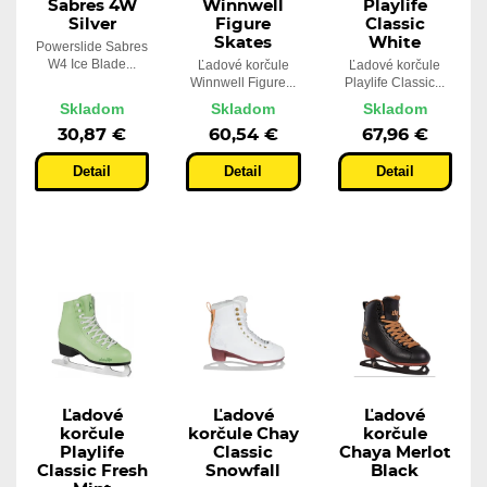
Sabres 4W
Winnwell
Playlife
Silver
Figure
Classic
Skates
White
Powerslide Sabres
W4 Ice Blade...
Ľadové korčule
Ľadové korčule
Winnwell Figure...
Playlife Classic...
Skladom
Skladom
Skladom
30,87 €
60,54 €
67,96 €
Detail
Detail
Detail
Ľadové
Ľadové
Ľadové
korčule
korčule Chay
korčule
Playlife
Classic
Chaya Merlot
Classic Fresh
Snowfall
Black