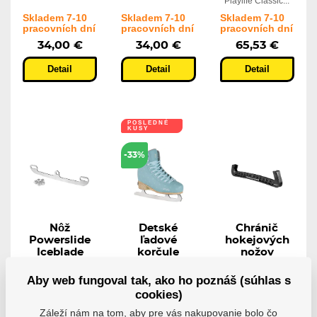
Playlife Classic...
Skladem 7-10
Skladem 7-10
Skladem 7-10
pracovních dní
pracovních dní
pracovních dní
34,00 €
34,00 €
65,53 €
Detail
Detail
Detail
POSLEDNÉ
KUSY
-33%
Nôž
Detské
Chránič
Powerslide
ľadové
hokejových
Iceblade
korčule
nožov
Sabres 3
Playlife
Powerslide s
Wheel
Crunchy
pružinou
Aby web fungoval tak, ako ho poznáš (súhlas s
Nôž Powerslide
Detské ľadové
Chránič nožov
cookies)
Iceblade Sabres...
korčule Playlife...
Powerslide s...
Záleží nám na tom, aby pre vás nakupovanie bolo čo