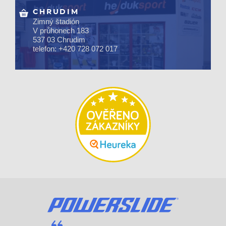
CHRUDIM
Zimný štadión
V průhonech 183
537 03 Chrudim
telefon: +420 728 072 017