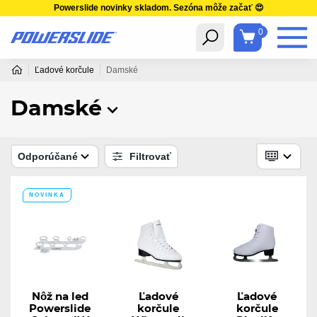
Powerslide novinky skladom. Sezóna môže začať 😍
0
Ľadové korčule
Damské
Damské
Odporúčané
Filtrovať
NOVINKA
Nôž na led
Ľadové
Ľadové
Powerslide
korčule
korčule