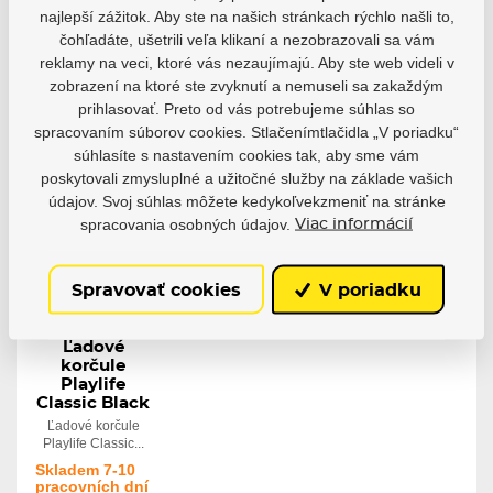
Skladem 7-10
najlepší zážitok. Aby ste na našich stránkach rýchlo našli to,
pracovních dní
Skladem 7-10
Skladem 7-10
pracovních dní
pracovních dní
čohľadáte, ušetrili veľa klikaní a nezobrazovali sa vám
61,78 €
reklamy na veci, ktoré vás nezaujímajú. Aby ste web videli v
30,87 €
41,38 €
13,39 €
zobrazení na ktoré ste zvyknutí a nemuseli sa zakaždým
Detail
Detail
Detail
prihlasovať. Preto od vás potrebujeme súhlas so
spracovaním súborov cookies. Stlačenímtlačidla „V poriadku“
súhlasíte s nastavením cookies tak, aby sme vám
poskytovali zmysluplné a užitočné služby na základe vašich
údajov. Svoj súhlas môžete kedykoľvekzmeniť na stránke
spracovania osobných údajov.
Viac informácií
Spravovať cookies
V poriadku
Ľadové
korčule
Playlife
Classic Black
Ľadové korčule
Playlife Classic...
Skladem 7-10
pracovních dní