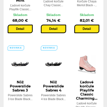
Mint
Ľadové korčule
Korčule Chaya
Chay Classic...
Merlot Black -...
Ľadové korčule
Playlife Classic...
Skladom
Skladom
Skladom
68,00 €
74,14 €
82,01 €
Detail
Detail
Detail
NOVINKA
NOVINKA
Nôž
Nôž
Ľadové
Powerslide
Powerslide
korčule
Sabres 3
Sabres 4
Playlife
Classic
Powerslide Sabres
Powerslide Sabres
Charming...
3 Ice Blade Black...
4 Ice Blade Black...
Ľadové korčule