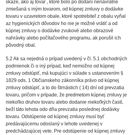
skaze, ako aj tovar , ktoré bolo po dodaní nenávratne
zmiešaná s iným tovarom, od kúpnej zmluvy o dodávke
tovaru v uzavretom obale, ktoré spotrebiteľ z obalu vyňal
az hygienických dôvodov ho nie je možné vrátiť a od
kúpnej zmluvy o dodávke zvukové alebo obrazové
nahrávky alebo počítačového programu, ak porušil ich
pôvodný obal.
5.2 Ak sa nejedná o prípad uvedený v čl. 5.1 obchodných
podmienok či o iný prípad, keď nemožno od kúpnej
zmluvy odstúpiť, má kupujúci v súlade s ustanovením §
1829 ods. 1 Občianskeho zákonníka právo od kúpnej
zmluvy odstúpiť, a to do štrnástich ( 14) dní od prevzatia
tovaru, pričom v prípade, že predmetom kúpnej zmluvy je
niekoľko druhov tovaru alebo dodanie niekoľkých častí,
beží táto lehota odo dňa prevzatia poslednej dodávky
tovaru. Odstúpenie od kúpnej zmluvy musí byť
predávajúcemu odoslaný v lehote uvedenej v
predchádzajúcej vete. Pre odstúpenie od kúpnej zmluvy