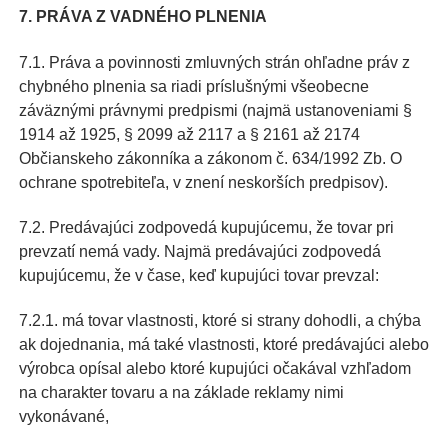
7. PRÁVA Z VADNÉHO PLNENIA
7.1. Práva a povinnosti zmluvných strán ohľadne práv z
chybného plnenia sa riadi príslušnými všeobecne
záväznými právnymi predpismi (najmä ustanoveniami §
1914 až 1925, § 2099 až 2117 a § 2161 až 2174
Občianskeho zákonníka a zákonom č. 634/1992 Zb. O
ochrane spotrebiteľa, v znení neskorších predpisov).
7.2. Predávajúci zodpovedá kupujúcemu, že tovar pri
prevzatí nemá vady. Najmä predávajúci zodpovedá
kupujúcemu, že v čase, keď kupujúci tovar prevzal:
7.2.1. má tovar vlastnosti, ktoré si strany dohodli, a chýba
ak dojednania, má také vlastnosti, ktoré predávajúci alebo
výrobca opísal alebo ktoré kupujúci očakával vzhľadom
na charakter tovaru a na základe reklamy nimi
vykonávané,