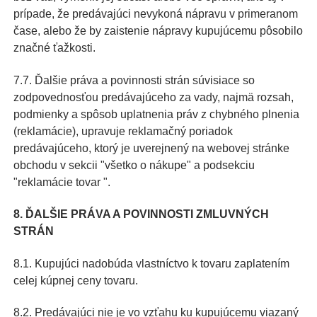
prípade, že predávajúci nevykoná nápravu v primeranom
čase, alebo že by zaistenie nápravy kupujúcemu pôsobilo
značné ťažkosti.
7.7. Ďalšie práva a povinnosti strán súvisiace so
zodpovednosťou predávajúceho za vady, najmä rozsah,
podmienky a spôsob uplatnenia práv z chybného plnenia
(reklamácie), upravuje reklamačný poriadok
predávajúceho, ktorý je uverejnený na webovej stránke
obchodu v sekcii "všetko o nákupe" a podsekciu
"reklamácie tovar ".
8. ĎALŠIE PRÁVA A POVINNOSTI ZMLUVNÝCH
STRÁN
8.1. Kupujúci nadobúda vlastníctvo k tovaru zaplatením
celej kúpnej ceny tovaru.
8.2. Predávajúci nie je vo vzťahu ku kupujúcemu viazaný