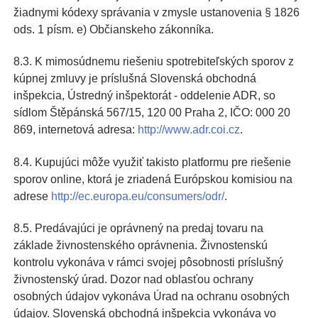
žiadnymi kódexy správania v zmysle ustanovenia § 1826
ods. 1 písm. e) Občianskeho zákonníka.
8.3. K mimosúdnemu riešeniu spotrebiteľských sporov z
kúpnej zmluvy je príslušná Slovenská obchodná
inšpekcia, Ústredný inšpektorát - oddelenie ADR, so
sídlom Štěpánská 567/15, 120 00 Praha 2, IČO: 000 20
869, internetová adresa:
http://www.adr.coi.cz
.
8.4. Kupujúci môže využiť takisto platformu pre riešenie
sporov online, ktorá je zriadená Európskou komisiou na
adrese
http://ec.europa.eu/consumers/odr/
.
8.5. Predávajúci je oprávnený na predaj tovaru na
základe živnostenského oprávnenia. Živnostenskú
kontrolu vykonáva v rámci svojej pôsobnosti príslušný
živnostenský úrad. Dozor nad oblasťou ochrany
osobných údajov vykonáva Úrad na ochranu osobných
údajov. Slovenská obchodná inšpekcia vykonáva vo