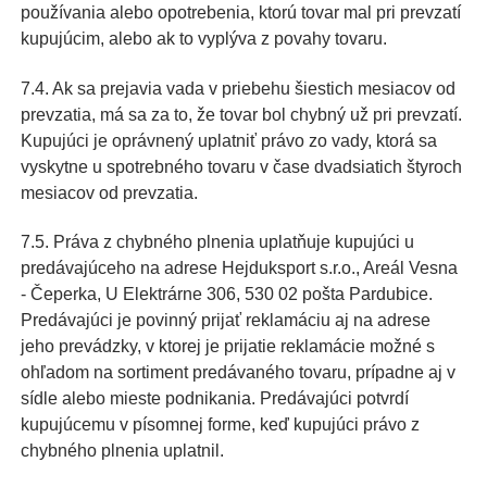
používania alebo opotrebenia, ktorú tovar mal pri prevzatí
kupujúcim, alebo ak to vyplýva z povahy tovaru.
7.4. Ak sa prejavia vada v priebehu šiestich mesiacov od
prevzatia, má sa za to, že tovar bol chybný už pri prevzatí.
Kupujúci je oprávnený uplatniť právo zo vady, ktorá sa
vyskytne u spotrebného tovaru v čase dvadsiatich štyroch
mesiacov od prevzatia.
7.5. Práva z chybného plnenia uplatňuje kupujúci u
predávajúceho na adrese Hejduksport s.r.o., Areál Vesna
- Čeperka, U Elektrárne 306, 530 02 pošta Pardubice.
Predávajúci je povinný prijať reklamáciu aj na adrese
jeho prevádzky, v ktorej je prijatie reklamácie možné s
ohľadom na sortiment predávaného tovaru, prípadne aj v
sídle alebo mieste podnikania. Predávajúci potvrdí
kupujúcemu v písomnej forme, keď kupujúci právo z
chybného plnenia uplatnil.