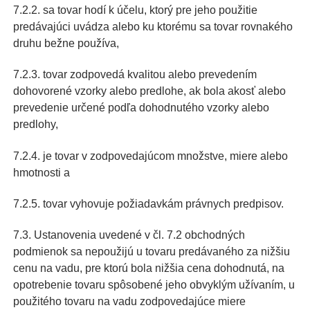
7.2.2. sa tovar hodí k účelu, ktorý pre jeho použitie
predávajúci uvádza alebo ku ktorému sa tovar rovnakého
druhu bežne používa,
7.2.3. tovar zodpovedá kvalitou alebo prevedením
dohovorené vzorky alebo predlohe, ak bola akosť alebo
prevedenie určené podľa dohodnutého vzorky alebo
predlohy,
7.2.4. je tovar v zodpovedajúcom množstve, miere alebo
hmotnosti a
7.2.5. tovar vyhovuje požiadavkám právnych predpisov.
7.3. Ustanovenia uvedené v čl. 7.2 obchodných
podmienok sa nepoužijú u tovaru predávaného za nižšiu
cenu na vadu, pre ktorú bola nižšia cena dohodnutá, na
opotrebenie tovaru spôsobené jeho obvyklým užívaním, u
použitého tovaru na vadu zodpovedajúce miere