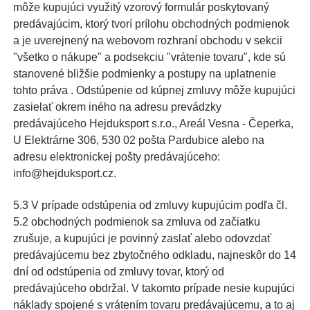
môže kupujúci využitý vzorový formulár poskytovaný
predávajúcim, ktorý tvorí prílohu obchodných podmienok
a je uverejnený na webovom rozhraní obchodu v sekcii
"všetko o nákupe" a podsekciu "vrátenie tovaru", kde sú
stanovené bližšie podmienky a postupy na uplatnenie
tohto práva . Odstúpenie od kúpnej zmluvy môže kupujúci
zasielať okrem iného na adresu prevádzky
predávajúceho Hejduksport s.r.o., Areál Vesna - Čeperka,
U Elektrárne 306, 530 02 pošta Pardubice alebo na
adresu elektronickej pošty predávajúceho:
info@hejduksport.cz.
5.3 V prípade odstúpenia od zmluvy kupujúcim podľa čl.
5.2 obchodných podmienok sa zmluva od začiatku
zrušuje, a kupujúci je povinný zaslať alebo odovzdať
predávajúcemu bez zbytočného odkladu, najneskôr do 14
dní od odstúpenia od zmluvy tovar, ktorý od
predávajúceho obdržal. V takomto prípade nesie kupujúci
náklady spojené s vrátením tovaru predávajúcemu, a to aj