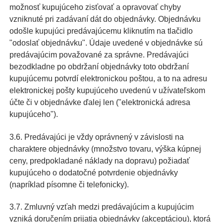
možnosť kupujúceho zisťovať a opravovať chyby
vzniknuté pri zadávaní dát do objednávky. Objednávku
odošle kupujúci predávajúcemu kliknutím na tlačidlo
"odoslať objednávku". Údaje uvedené v objednávke sú
predávajúcim považované za správne. Predávajúci
bezodkladne po obdržaní objednávky toto obdržaní
kupujúcemu potvrdí elektronickou poštou, a to na adresu
elektronickej pošty kupujúceho uvedenú v užívateľskom
účte či v objednávke ďalej len ("elektronická adresa
kupujúceho").
3.6. Predávajúci je vždy oprávnený v závislosti na
charaktere objednávky (množstvo tovaru, výška kúpnej
ceny, predpokladané náklady na dopravu) požiadať
kupujúceho o dodatočné potvrdenie objednávky
(napríklad písomne ​​či telefonicky).
3.7. Zmluvný vzťah medzi predávajúcim a kupujúcim
vzniká doručením prijatia objednávky (akceptáciou), ktorá