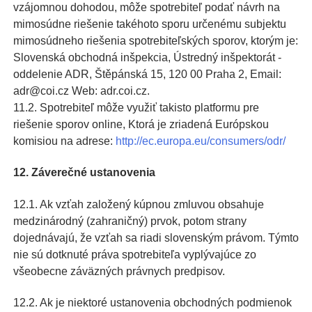
vzájomnou dohodou, môže spotrebiteľ podať návrh na
mimosúdne riešenie takéhoto sporu určenému subjektu
mimosúdneho riešenia spotrebiteľských sporov, ktorým je:
Slovenská obchodná inšpekcia, Ústredný inšpektorát -
oddelenie ADR, Štěpánská 15, 120 00 Praha 2, Email:
adr@coi.cz Web: adr.coi.cz.
11.2. Spotrebiteľ môže využiť takisto platformu pre
riešenie sporov online, Ktorá je zriadená Európskou
komisiou na adrese:
http://ec.europa.eu/consumers/odr/
12. Záverečné ustanovenia
12.1. Ak vzťah založený kúpnou zmluvou obsahuje
medzinárodný (zahraničný) prvok, potom strany
dojednávajú, že vzťah sa riadi slovenským právom. Týmto
nie sú dotknuté práva spotrebiteľa vyplývajúce zo
všeobecne záväzných právnych predpisov.
12.2. Ak je niektoré ustanovenia obchodných podmienok