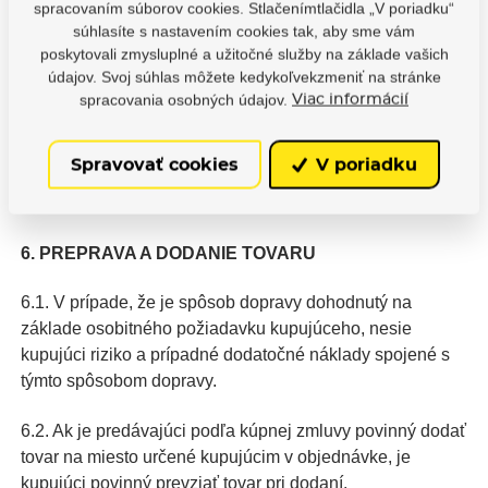
spracovaním súborov cookies. Stlačenímtlačidla „V poriadku“
súhlasíte s nastavením cookies tak, aby sme vám
5.8. Ak je spoločne s tovarom poskytnutý kupujúcemu
poskytovali zmysluplné a užitočné služby na základe vašich
darček, je darovacia zmluva medzi predávajúcim a
údajov. Svoj súhlas môžete kedykoľvekzmeniť na stránke
kupujúcim uzatvorená s rozväzovacej podmienkou, že ak
spracovania osobných údajov.
Viac informácií
dôjde k odstúpeniu od kúpnej zmluvy kupujúcim, stráca
darovacia zmluva ohľadom takéhoto darčeka účinnosti a
Spravovať cookies
V poriadku
kupujúci je povinný spolu s tovarom predávajúcemu vrátiť
aj poskytnutý darček.
6. PREPRAVA A DODANIE TOVARU
6.1. V prípade, že je spôsob dopravy dohodnutý na
základe osobitného požiadavku kupujúceho, nesie
kupujúci riziko a prípadné dodatočné náklady spojené s
týmto spôsobom dopravy.
6.2. Ak je predávajúci podľa kúpnej zmluvy povinný dodať
tovar na miesto určené kupujúcim v objednávke, je
kupujúci povinný prevziať tovar pri dodaní.