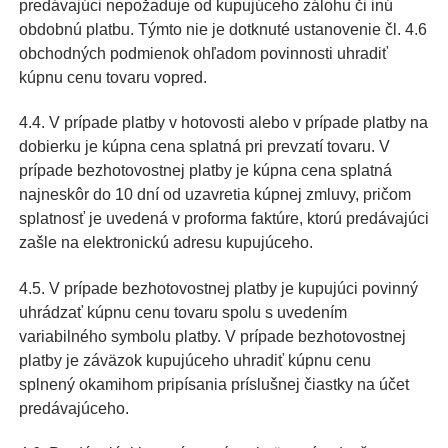
predávajúci nepožaduje od kupujúceho zálohu či inú
obdobnú platbu. Týmto nie je dotknuté ustanovenie čl. 4.6
obchodných podmienok ohľadom povinnosti uhradiť
kúpnu cenu tovaru vopred.
4.4. V prípade platby v hotovosti alebo v prípade platby na
dobierku je kúpna cena splatná pri prevzatí tovaru. V
prípade bezhotovostnej platby je kúpna cena splatná
najneskôr do 10 dní od uzavretia kúpnej zmluvy, pričom
splatnosť je uvedená v proforma faktúre, ktorú predávajúci
zašle na elektronickú adresu kupujúceho.
4.5. V prípade bezhotovostnej platby je kupujúci povinný
uhrádzať kúpnu cenu tovaru spolu s uvedením
variabilného symbolu platby. V prípade bezhotovostnej
platby je záväzok kupujúceho uhradiť kúpnu cenu
splnený okamihom pripísania príslušnej čiastky na účet
predávajúceho.