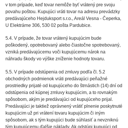
v tom prípade, keď tovar nemôže byť vrátený pre svoju
povahu poštou. Kupujúci vráti tovar na adresu prevádzky
predávajúceho Hejduksport s.r.o., Areál Vesna - Čeperka,
U Elektrárne 306, 530 02 pošta Pardubice.
5.4. V prípade, že tovar vrátený kupujúcim bude
poškodený, opotrebovaný alebo čiastočne spotrebovaný,
vzniká predávajúcemu voči kupujúcemu nárok na
náhradu škody vo výške zníženie hodnoty tovaru.
5.5. V prípade odstúpenia od zmluvy podľa čl. 5.2
obchodných podmienok vráti predávajúci peňažné
prostriedky prijaté od kupujúceho do štrnástich (14) dní od
odstúpenia od kúpnej zmluvy kupujúcim, a to rovnakým
spôsobom, akým je predávajúci od kupujúceho prijal.
Predávajúci je taktiež oprávnený vrátiť plnenie poskytnuté
kupujúcim už pri vrátení tovaru kupujúcim či iným
spôsobom, ak s tým kupujúci bude súhlasiť a nevzniknú
tým kupujúcemu ďalšie náklady. Ak odstúpi kupujúci od