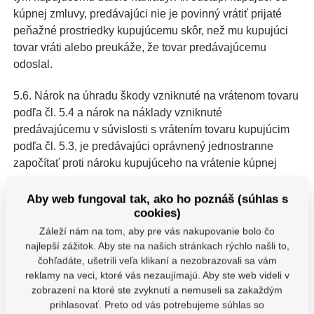
kúpnej zmluvy, predávajúci nie je povinný vrátiť prijaté
peňažné prostriedky kupujúcemu skôr, než mu kupujúci
tovar vráti alebo preukáže, že tovar predávajúcemu
odoslal.
5.6. Nárok na úhradu škody vzniknuté na vrátenom tovaru
podľa čl. 5.4 a nárok na náklady vzniknuté
predávajúcemu v súvislosti s vrátením tovaru kupujúcim
podľa čl. 5.3, je predávajúci oprávnený jednostranne
započítať proti nároku kupujúceho na vrátenie kúpnej
ceny.
Aby web fungoval tak, ako ho poznáš (súhlas s
5.7. V prípadoch, keď má kupujúci v súlade s
cookies)
ustanovením § 1829 ods. 1 Občianskeho zákonníka právo
Záleží nám na tom, aby pre vás nakupovanie bolo čo
od kúpnej zmluvy odstúpiť, je predávajúci tiež oprávnený
najlepší zážitok. Aby ste na našich stránkach rýchlo našli to,
čohľadáte, ušetrili veľa klikaní a nezobrazovali sa vám
kedykoľvek od kúpnej zmluvy odstúpiť, a to až do doby
reklamy na veci, ktoré vás nezaujímajú. Aby ste web videli v
prevzatia tovaru kupujúcim. V takomto prípade vráti
zobrazení na ktoré ste zvyknutí a nemuseli sa zakaždým
predávajúci kupujúcemu kúpnu cenu bez zbytočného
prihlasovať. Preto od vás potrebujeme súhlas so
odkladu, a to bezhotovostne na účet určený kupujúcim.