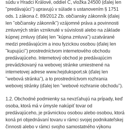
súdu v Hradci Králové, oddiel C, vložka 24500 (ďalej len
"predávajúci") upravujú v súlade s ustanovením § 1751
ods. 1 zákona č. 89/2012 Zb. občiansky zákonník (ďalej
len "občiansky zákonník") vzájomné práva a povinnosti
zmluvných strán vzniknuté v súvislosti alebo na základe
kúpnej zmluvy (ďalej len "kúpna zmluva") uzatvárané
medzi predávajúcim a inou fyzickou osobou (ďalej len
"kupujúci") prostredníctvom internetového obchodu
predávajúceho. Internetový obchod je predávajúcim
prevádzkovaný na webovej stránke umiestnené na
internetovej adrese www.hejduksport.sk (ďalej len
"webová stránka"), a to prostredníctvom rozhrania
webovej stránky (ďalej len "webové rozhranie obchodu").
1.2. Obchodné podmienky sa nevzťahujú na prípady, keď
osoba, ktorá má v úmysle nakúpiť tovar od
predávajúceho, je právnickou osobou alebo osobou, ktorá
koná pri objednávaní tovaru v rámci svojej podnikateľskej
činnosti alebo v rámci svojho samostatného výkonu