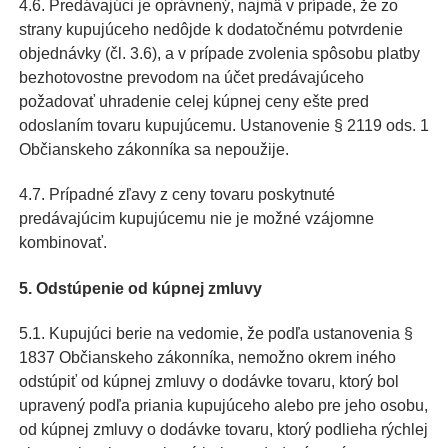
4.6. Predávajúci je oprávnený, najmä v prípade, že zo
strany kupujúceho nedôjde k dodatočnému potvrdenie
objednávky (čl. 3.6), a v prípade zvolenia spôsobu platby
bezhotovostne prevodom na účet predávajúceho
požadovať uhradenie celej kúpnej ceny ešte pred
odoslaním tovaru kupujúcemu. Ustanovenie § 2119 ods. 1
Občianskeho zákonníka sa nepoužije.
4.7. Prípadné zľavy z ceny tovaru poskytnuté
predávajúcim kupujúcemu nie je možné vzájomne
kombinovať.
5. Odstúpenie od kúpnej zmluvy
5.1. Kupujúci berie na vedomie, že podľa ustanovenia §
1837 Občianskeho zákonníka, nemožno okrem iného
odstúpiť od kúpnej zmluvy o dodávke tovaru, ktorý bol
upravený podľa priania kupujúceho alebo pre jeho osobu,
od kúpnej zmluvy o dodávke tovaru, ktorý podlieha rýchlej