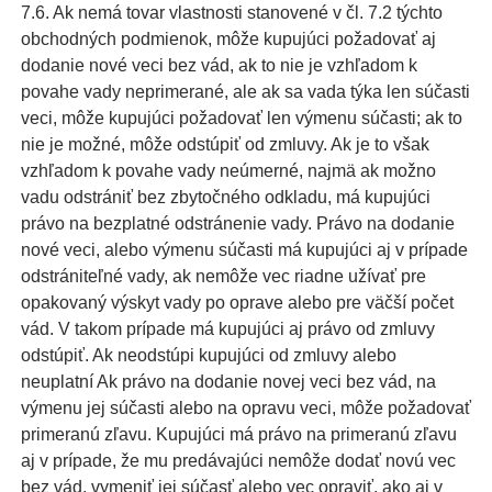
7.6. Ak nemá tovar vlastnosti stanovené v čl. 7.2 týchto
obchodných podmienok, môže kupujúci požadovať aj
dodanie nové veci bez vád, ak to nie je vzhľadom k
povahe vady neprimerané, ale ak sa vada týka len súčasti
veci, môže kupujúci požadovať len výmenu súčasti; ak to
nie je možné, môže odstúpiť od zmluvy. Ak je to však
vzhľadom k povahe vady neúmerné, najmä ak možno
vadu odstrániť bez zbytočného odkladu, má kupujúci
právo na bezplatné odstránenie vady. Právo na dodanie
nové veci, alebo výmenu súčasti má kupujúci aj v prípade
odstrániteľné vady, ak nemôže vec riadne užívať pre
opakovaný výskyt vady po oprave alebo pre väčší počet
vád. V takom prípade má kupujúci aj právo od zmluvy
odstúpiť. Ak neodstúpi kupujúci od zmluvy alebo
neuplatní Ak právo na dodanie novej veci bez vád, na
výmenu jej súčasti alebo na opravu veci, môže požadovať
primeranú zľavu. Kupujúci má právo na primeranú zľavu
aj v prípade, že mu predávajúci nemôže dodať novú vec
bez vád, vymeniť jej súčasť alebo vec opraviť, ako aj v