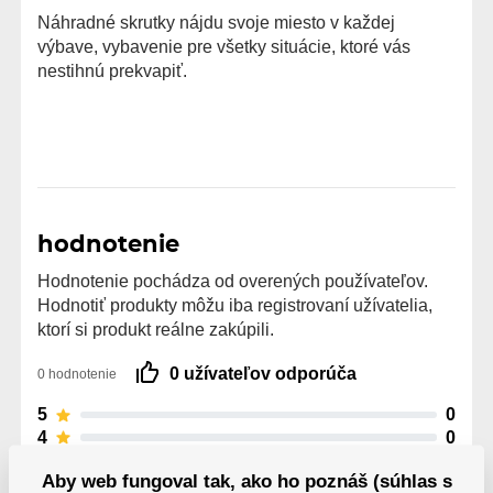
Náhradné skrutky nájdu svoje miesto v každej
výbave, vybavenie pre všetky situácie, ktoré vás
nestihnú prekvapiť.
hodnotenie
Hodnotenie pochádza od overených používateľov.
Hodnotiť produkty môžu iba registrovaní užívatelia,
ktorí si produkt reálne zakúpili.
0 užívateľov odporúča
0 hodnotenie
5
0
4
0
3
0
Aby web fungoval tak, ako ho poznáš (súhlas s
2
0