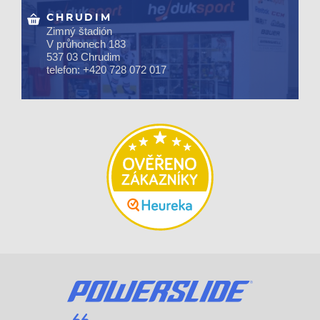
CHRUDIM
Zimný štadión
V průhonech 183
537 03 Chrudim
telefon: +420 728 072 017