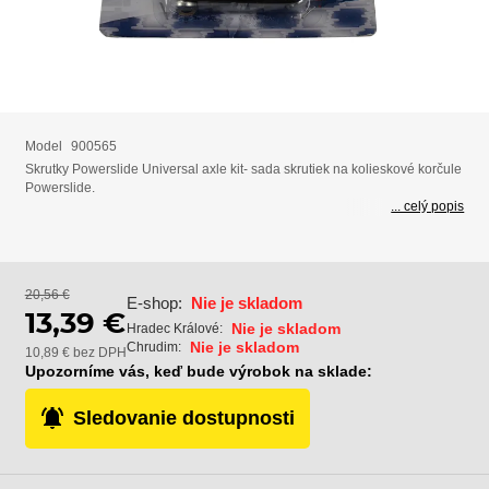
Model
900565
Skrutky Powerslide Universal axle kit- sada skrutiek na kolieskové korčule
Powerslide.
... celý popis
20,56 €
E-shop:
Nie je skladom
13,39 €
Nie je skladom
Hradec Králové:
Nie je skladom
Chrudim:
10,89 € bez DPH
Upozorníme vás, keď bude výrobok na sklade:
Sledovanie dostupnosti