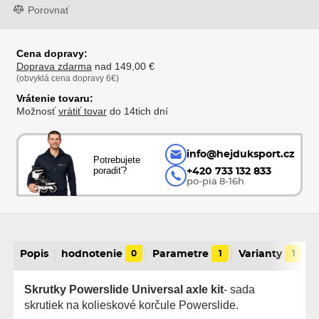
Porovnať
Cena dopravy:
Doprava zdarma
nad 149,00 €
(obvyklá cena dopravy 6€)
Vrátenie tovaru:
Možnosť
vrátiť tovar
do 14tich dní
info@hejduksport.cz
Potrebujete
poradiť?
+420 733 132 833
po-pia 8-16h
Popis
hodnotenie
0
Parametre
1
Varianty
1
Skrutky Powerslide Universal axle kit
- sada
skrutiek na kolieskové korčule Powerslide.