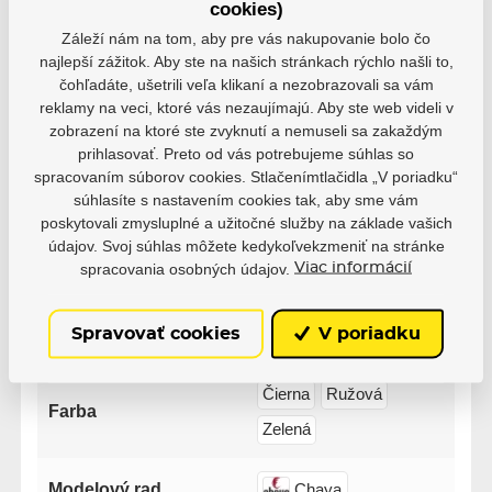
cookies)
5
0
Záleží nám na tom, aby pre vás nakupovanie bolo čo
4
0
najlepší zážitok. Aby ste na našich stránkach rýchlo našli to,
3
0
čohľadáte, ušetrili veľa klikaní a nezobrazovali sa vám
2
0
reklamy na veci, ktoré vás nezaujímajú. Aby ste web videli v
1
0
zobrazení na ktoré ste zvyknutí a nemuseli sa zakaždým
prihlasovať. Preto od vás potrebujeme súhlas so
spracovaním súborov cookies. Stlačenímtlačidla „V poriadku“
súhlasíte s nastavením cookies tak, aby sme vám
poskytovali zmysluplné a užitočné služby na základe vašich
údajov. Svoj súhlas môžete kedykoľvekzmeniť na stránke
Parametre
spracovania osobných údajov.
Viac informácií
Výrobce
Spravovať cookies
V poriadku
Powerslide
Čierna
Ružová
Farba
Zelená
Modelový rad
Chaya