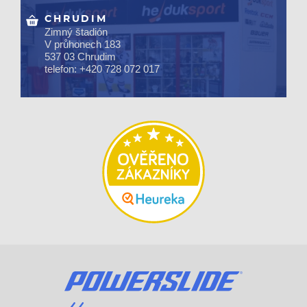
CHRUDIM
Zimný štadión
V průhonech 183
537 03 Chrudim
telefon: +420 728 072 017