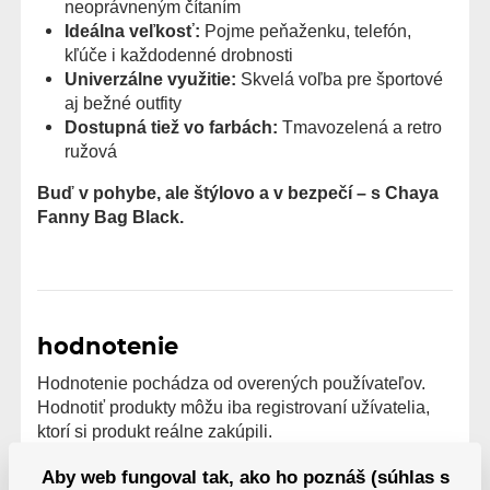
neoprávneným čítaním
Ideálna veľkosť:
Pojme peňaženku, telefón,
kľúče i každodenné drobnosti
Univerzálne využitie:
Skvelá voľba pre športové
aj bežné outfity
Dostupná tiež vo farbách:
Tmavozelená a retro
ružová
Buď v pohybe, ale štýlovo a v bezpečí – s Chaya
Fanny Bag Black.
hodnotenie
Hodnotenie pochádza od overených používateľov.
Hodnotiť produkty môžu iba registrovaní užívatelia,
ktorí si produkt reálne zakúpili.
0 užívateľov odporúča
Aby web fungoval tak, ako ho poznáš (súhlas s
0 hodnotenie