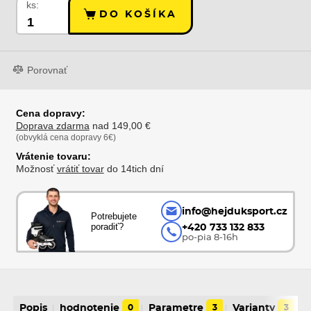
ks:
DO KOŠÍKA
Porovnať
Cena dopravy:
Doprava zdarma
nad 149,00 €
(obvyklá cena dopravy 6€)
Vrátenie tovaru:
Možnosť
vrátiť tovar
do 14tich dní
info@hejduksport.cz
Potrebujete
poradiť?
+420 733 132 833
po-pia 8-16h
Popis
hodnotenie
0
Parametre
3
Varianty
3