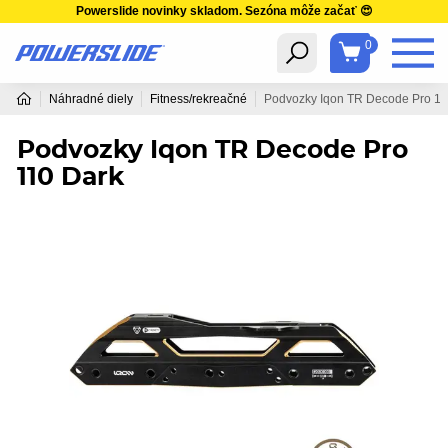
Powerslide novinky skladom. Sezóna môže začať 😍
0
Náhradné diely
Fitness/rekreačné
Podvozky Iqon TR Decode Pro 11
Podvozky Iqon TR Decode Pro
110 Dark