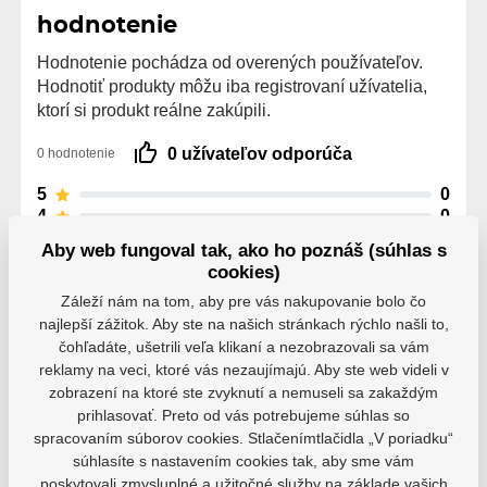
hodnotenie
Hodnotenie pochádza od overených používateľov.
Hodnotiť produkty môžu iba registrovaní užívatelia,
ktorí si produkt reálne zakúpili.
0 užívateľov odporúča
0 hodnotenie
5
0
4
0
3
0
Aby web fungoval tak, ako ho poznáš (súhlas s
2
0
cookies)
1
0
Záleží nám na tom, aby pre vás nakupovanie bolo čo
najlepší zážitok. Aby ste na našich stránkach rýchlo našli to,
čohľadáte, ušetrili veľa klikaní a nezobrazovali sa vám
reklamy na veci, ktoré vás nezaujímajú. Aby ste web videli v
zobrazení na ktoré ste zvyknutí a nemuseli sa zakaždým
prihlasovať. Preto od vás potrebujeme súhlas so
Parametre
spracovaním súborov cookies. Stlačenímtlačidla „V poriadku“
súhlasíte s nastavením cookies tak, aby sme vám
poskytovali zmysluplné a užitočné služby na základe vašich