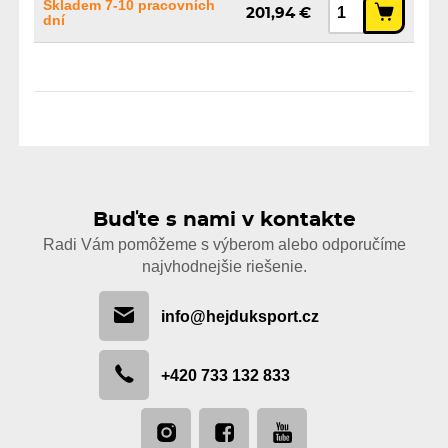
Skladem 7-10 pracovních
201,94 €
dní
Buďte s nami v kontakte
Radi Vám pomôžeme s výberom alebo odporučíme
najvhodnejšie riešenie.
info@hejduksport.cz
+420 733 132 833