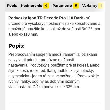
Popis
hodnotenie
0
Parametre
5
Varianty
1
Podvozky Iqon TR Decode Pro 110 Dark
- sú
určené pre vysokorýchlostné mestské korčuľovanie a
umožňujú použitie koliesok až do veľkosti 3x125 mm
alebo 4x110 mm.
Popis:
Prepracovaním spojenia medzi rámami a ložiskami
sa vytvoril priestor pre rôzne možnosti
nastavenia. Podvozky s použitím pre tri kolesá alebo
štyri kolesá, rockered, flat, grindblock, symetrický,
asymetrický - jeden rám, viac možností. Podvozok je
rýchly, ľahký, odolný as dobrými jazdnými
vlastnosťami. Dĺžka podvozku je 335mm.