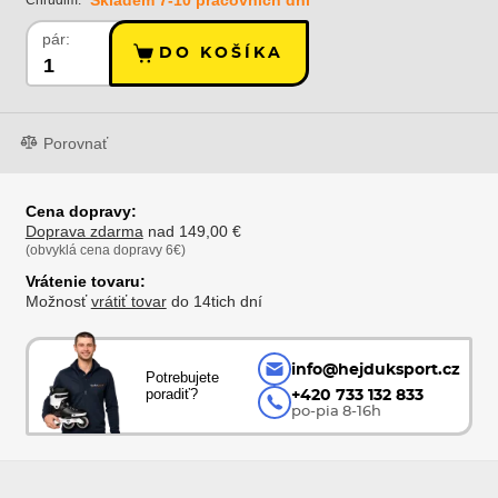
Skladem 7-10 pracovních dní
Chrudim:
pár:
DO KOŠÍKA
Porovnať
Cena dopravy:
Doprava zdarma
nad 149,00 €
(obvyklá cena dopravy 6€)
Vrátenie tovaru:
Možnosť
vrátiť tovar
do 14tich dní
info@hejduksport.cz
Potrebujete
poradiť?
+420 733 132 833
po-pia 8-16h