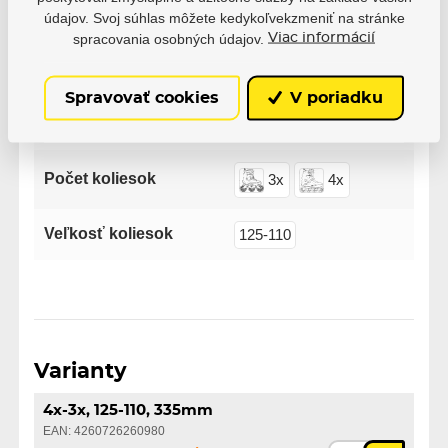
Výrobce
Powerslide
údajov. Svoj súhlas môžete kedykoľvekzmeniť na stránke
spracovania osobných údajov.
Viac informácií
Veľkosť
335mm
Spravovať cookies
V poriadku
Modelový rad
Iqon
Počet koliesok
3x
4x
Veľkosť koliesok
125-110
Varianty
4x-3x, 125-110, 335mm
EAN: 4260726260980