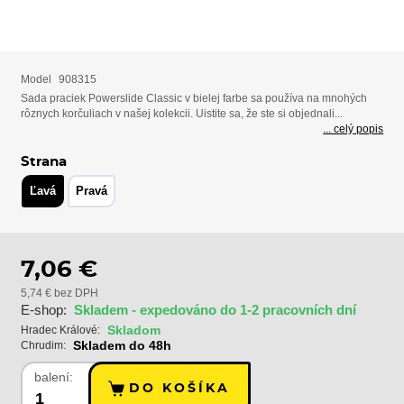
Model
908315
Sada praciek Powerslide Classic v bielej farbe sa používa na mnohých
rôznych korčuliach v našej kolekcii. Uistite sa, že ste si objednali...
... celý popis
Strana
Ľavá
Pravá
7,06 €
5,74 € bez DPH
E-shop:
Skladem - expedováno do 1-2 pracovních dní
Skladom
Hradec Králové:
Skladem do 48h
Chrudim:
balení:
DO KOŠÍKA