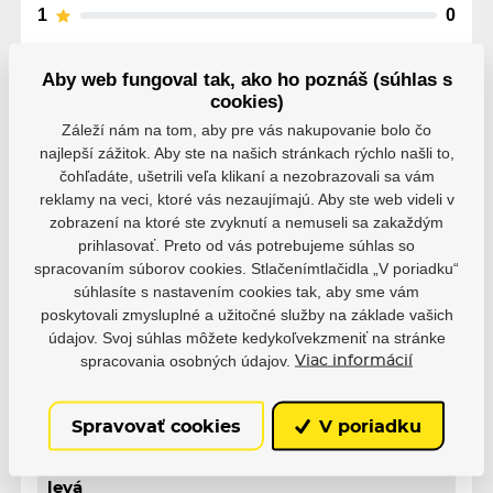
1
0
Aby web fungoval tak, ako ho poznáš (súhlas s
cookies)
Záleží nám na tom, aby pre vás nakupovanie bolo čo
najlepší zážitok. Aby ste na našich stránkach rýchlo našli to,
Parametre
čohľadáte, ušetrili veľa klikaní a nezobrazovali sa vám
reklamy na veci, ktoré vás nezaujímajú. Aby ste web videli v
zobrazení na ktoré ste zvyknutí a nemuseli sa zakaždým
Výrobce
Powerslide
prihlasovať. Preto od vás potrebujeme súhlas so
spracovaním súborov cookies. Stlačenímtlačidla „V poriadku“
súhlasíte s nastavením cookies tak, aby sme vám
Strana
Ľavá
Pravá
poskytovali zmysluplné a užitočné služby na základe vašich
údajov. Svoj súhlas môžete kedykoľvekzmeniť na stránke
spracovania osobných údajov.
Viac informácií
Spravovať cookies
V poriadku
Varianty
levá