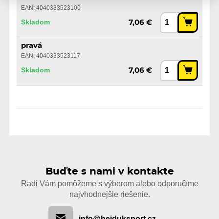
EAN: 4040333523100
Skladom
7,06 €
pravá
EAN: 4040333523117
Skladom
7,06 €
Buďte s nami v kontakte
Radi Vám pomôžeme s výberom alebo odporučíme
najvhodnejšie riešenie.
info@hejduksport.cz