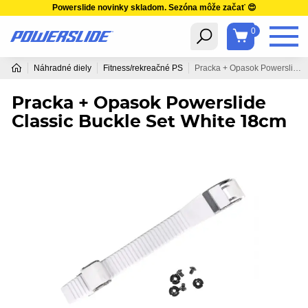
Powerslide novinky skladom. Sezóna môže začať 😍
0
Náhradné diely
Fitness/rekreačné PS
Pracka + Opasok Powerslide Classic Buckle Set White 18cm
Pracka + Opasok Powerslide
Classic Buckle Set White 18cm