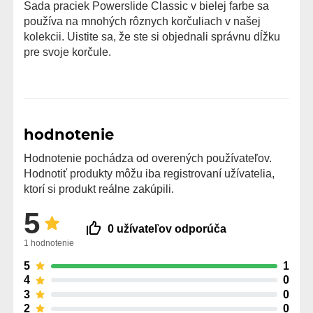
Sada praciek Powerslide Classic v bielej farbe sa
používa na mnohých rôznych korčuliach v našej
kolekcii. Uistite sa, že ste si objednali správnu dĺžku
pre svoje korčule.
hodnotenie
Hodnotenie pochádza od overených používateľov.
Hodnotiť produkty môžu iba registrovaní užívatelia,
ktorí si produkt reálne zakúpili.
5
0 užívateľov odporúča
1 hodnotenie
5
1
4
0
3
0
2
0