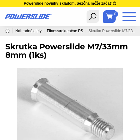
Powerslide novinky skladom. Sezóna môže začať 😍
0
Náhradné diely
Fitness/rekreačné PS
Skrutka Powerslide M7/33mm 8mm (1ks)
Skrutka Powerslide M7/33mm
8mm (1ks)