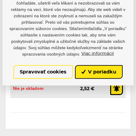
Parametre
čohľadáte, ušetrili veľa klikaní a nezobrazovali sa vám
reklamy na veci, ktoré vás nezaujímajú. Aby ste web videli v
zobrazení na ktoré ste zvyknutí a nemuseli sa zakaždým
prihlasovať. Preto od vás potrebujeme súhlas so
Výrobce
Powerslide
spracovaním súborov cookies. Stlačenímtlačidla „V poriadku“
súhlasíte s nastavením cookies tak, aby sme vám
poskytovali zmysluplné a užitočné služby na základe vašich
údajov. Svoj súhlas môžete kedykoľvekzmeniť na stránke
spracovania osobných údajov.
Viac informácií
Varianty
Spravovať cookies
V poriadku
EAN: 4040333525517
Nie je skladom
2,52 €