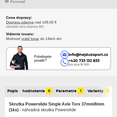
Porovnať
Cena dopravy:
Doprava zdarma
nad 149,00 €
(obvyklá cena dopravy 6€)
Vrátenie tovaru:
Možnosť
vrátiť tovar
do 14tich dní
info@hejduksport.cz
Potrebujete
poradiť?
+420 733 132 833
po-pia 8-16h
Popis
hodnotenie
0
Parametre
1
Varianty
1
Skrutka Powerslide Single Axle Torx 37mm/8mm
(1ks)
- náhradná skrutka Powerslide