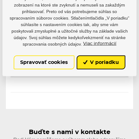
Výrobce
Powerslide
zobrazení na ktoré ste zvyknutí a nemuseli sa zakaždým
prihlasovať. Preto od vás potrebujeme súhlas so
spracovaním súborov cookies. Stlačenímtlačidla „V poriadku“
súhlasíte s nastavením cookies tak, aby sme vám
poskytovali zmysluplné a užitočné služby na základe vašich
údajov. Svoj súhlas môžete kedykoľvekzmeniť na stránke
spracovania osobných údajov.
Viac informácií
Varianty
EAN: 4260726264513
Spravovať cookies
V poriadku
Skladom
8,08 €
Buďte s nami v kontakte