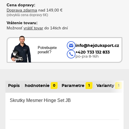
Cena dopravy:
Doprava zdarma
nad 149,00 €
(obvyklá cena dopravy 6€)
Vrátenie tovaru:
Možnosť
vrátiť tovar
do 14tich dní
info@hejduksport.cz
Potrebujete
poradiť?
+420 733 132 833
po-pia 8-16h
Popis
hodnotenie
0
Parametre
1
Varianty
1
Skrutky Mesmer Hinge Set JB