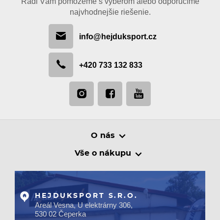
Radi Vám pomôžeme s výberom alebo odporučíme
najvhodnejšie riešenie.
info@hejduksport.cz
+420 733 132 833
O nás
Vše o nákupu
HEJDUKSPORT S.R.O.
Areál Vesna, U elektrárny 306,
530 02 Čeperka