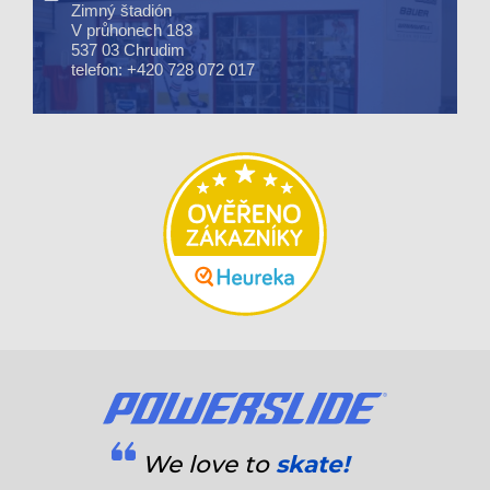
Zimný štadión
V průhonech 183
537 03 Chrudim
telefon: +420 728 072 017
We love to
skate!