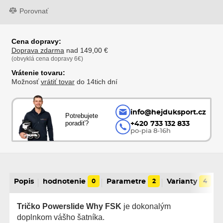
Porovnať
Cena dopravy:
Doprava zdarma
nad 149,00 €
(obvyklá cena dopravy 6€)
Vrátenie tovaru:
Možnosť
vrátiť tovar
do 14tich dní
info@hejduksport.cz
Potrebujete
poradiť?
+420 733 132 833
po-pia 8-16h
Popis
hodnotenie
0
Parametre
2
Varianty
4
Tričko Powerslide Why FSK
je dokonalým
doplnkom vášho šatníka.