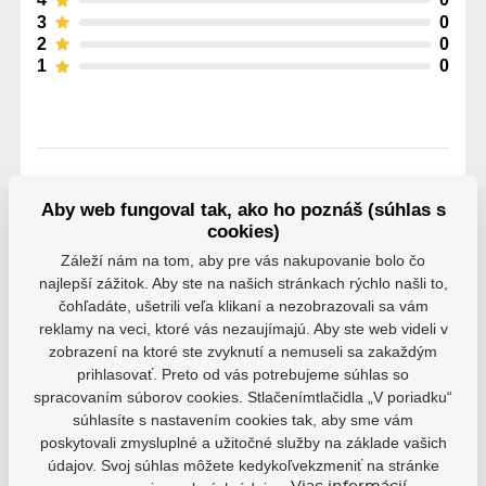
3
0
2
0
1
0
Parametre
Aby web fungoval tak, ako ho poznáš (súhlas s
cookies)
Záleží nám na tom, aby pre vás nakupovanie bolo čo
Výrobce
Powerslide
najlepší zážitok. Aby ste na našich stránkach rýchlo našli to,
čohľadáte, ušetrili veľa klikaní a nezobrazovali sa vám
reklamy na veci, ktoré vás nezaujímajú. Aby ste web videli v
Veľkosť
S
M
L
XL
zobrazení na ktoré ste zvyknutí a nemuseli sa zakaždým
prihlasovať. Preto od vás potrebujeme súhlas so
spracovaním súborov cookies. Stlačenímtlačidla „V poriadku“
súhlasíte s nastavením cookies tak, aby sme vám
poskytovali zmysluplné a užitočné služby na základe vašich
údajov. Svoj súhlas môžete kedykoľvekzmeniť na stránke