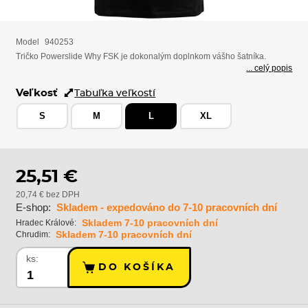
Model
940253
Tričko Powerslide Why FSK je dokonalým doplnkom vášho šatníka.
... celý popis
Veľkosť
Tabuľka veľkostí
S
M
L
XL
25,51 €
20,74 € bez DPH
E-shop:
Skladem - expedováno do 7-10 pracovních dní
Skladem 7-10 pracovních dní
Hradec Králové:
Skladem 7-10 pracovních dní
Chrudim:
ks:
DO KOŠÍKA