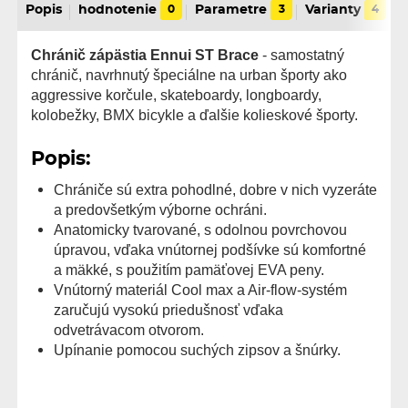
Popis
hodnotenie
0
Parametre
3
Varianty
4
Chránič zápästia Ennui ST Brace
- samostatný
chránič, navrhnutý špeciálne na urban športy ako
aggressive korčule, skateboardy, longboardy,
kolobežky, BMX bicykle a ďalšie kolieskové športy.
Popis:
Chrániče sú extra pohodlné, dobre v nich vyzeráte
a predovšetkým výborne ochráni.
Anatomicky tvarované, s odolnou povrchovou
úpravou, vďaka vnútornej podšívke sú komfortné
a mäkké, s použitím pamäťovej EVA peny.
Vnútorný materiál Cool max a Air-flow-systém
zaručujú vysokú priedušnosť vďaka
odvetrávacom otvorom.
Upínanie pomocou suchých zipsov a šnúrky.