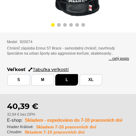
Model
920074
Chránič zápästia Ennui ST Brace - samostatný chránič, navrhnutý
špeciálne na urban športy ako aggressive korčule, skateboardy...
... celý popis
Veľkosť
Tabuľka veľkostí
S
M
L
XL
40,39 €
32,84 € bez DPH
E-shop:
Skladem - expedováno do 7-10 pracovních dní
Skladem 7-10 pracovních dní
Hradec Králové:
Skladem 7-10 pracovních dní
Chrudim: