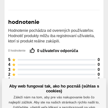
hodnotenie
Hodnotenie pochádza od overených používateľov.
Hodnotiť produkty môžu iba registrovaní užívatelia,
ktorí si produkt reálne zakúpili.
0 užívateľov odporúča
0 hodnotenie
5
0
4
0
3
0
2
0
1
0
Aby web fungoval tak, ako ho poznáš (súhlas s
cookies)
Záleží nám na tom, aby pre vás nakupovanie bolo čo
najlepší zážitok. Aby ste na našich stránkach rýchlo našli to,
čohľadáte, ušetrili veľa klikaní a nezobrazovali sa vám