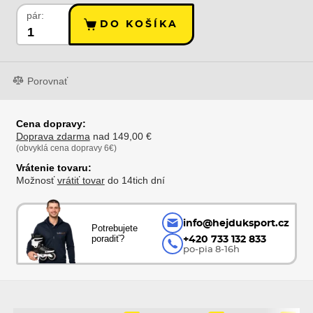
pár:
DO KOŠÍKA
Porovnať
Cena dopravy:
Doprava zdarma
nad 149,00 €
(obvyklá cena dopravy 6€)
Vrátenie tovaru:
Možnosť
vrátiť tovar
do 14tich dní
info@hejduksport.cz
Potrebujete
poradiť?
+420 733 132 833
po-pia 8-16h