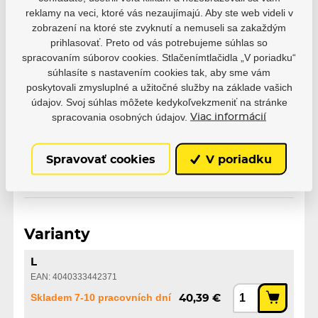
Parametre
reklamy na veci, ktoré vás nezaujímajú. Aby ste web videli v
zobrazení na ktoré ste zvyknutí a nemuseli sa zakaždým
prihlasovať. Preto od vás potrebujeme súhlas so
Výrobce
Powerslide
spracovaním súborov cookies. Stlačenímtlačidla „V poriadku“
súhlasíte s nastavením cookies tak, aby sme vám
poskytovali zmysluplné a užitočné služby na základe vašich
Veľkosť
S
M
L
XL
údajov. Svoj súhlas môžete kedykoľvekzmeniť na stránke
spracovania osobných údajov.
Viac informácií
Modelový rad
Ennui
Spravovať cookies
V poriadku
Varianty
L
EAN: 4040333442371
Skladem 7-10 pracovních dní
40,39 €