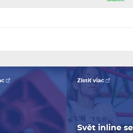
iac
Zistiť viac
Svět inline s