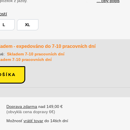
ôžitok z jazdy.
... celý popis
ostí
L
XL
ladem - expedováno do 7-10 pracovních dní
vé:
Skladem 7-10 pracovních dní
ladem 7-10 pracovních dní
OŠÍKA
Doprava zdarma
nad 149,00 €
(obvyklá cena dopravy 6€)
Možnosť
vrátiť tovar
do 14tich dní