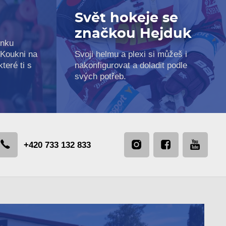
Svět hokeje se
značkou Hejduk
inku
 Koukni na
Svoji helmu a plexi si můžeš i
teré ti s
nakonfigurovat a doladit podle
svých potřeb.
+420 733 132 833