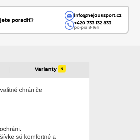
info@hejduksport.cz
jete poradiť?
+420 733 132 833
po-pia 8-16h
4
Varianty
valitné chrániče
ochráni.
šívke sú komfortné a