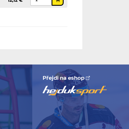
12,12 €
Přejdi na eshop
e