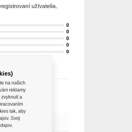
gistrovaní užívatelia,
0
0
0
0
0
kies)
te na našich
a vám reklamy
 zvyknutí a
spracovaním
kies tak, aby
ajov. Svoj
dajov.