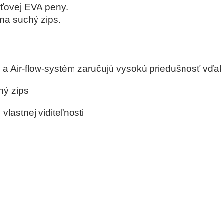
ťovej EVA peny.
na suchý zips.
x a Air-flow-systém zaručujú vysokú priedušnosť v
hý zips
vlastnej viditeľnosti