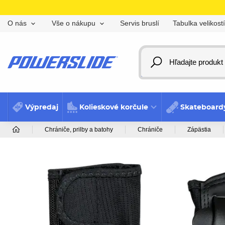
Servis bruslí
Tabulka velikostí
O nás
Vše o nákupu
Výpredaj
Kolieskové korčule
Skateboard
Chrániče, prilby a batohy
Chrániče
Zápästia