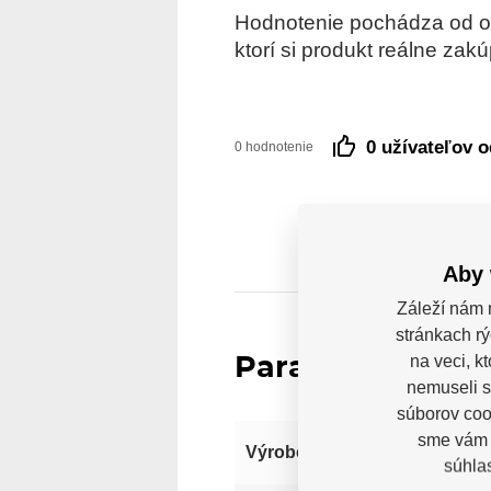
Hodnotenie pochádza od ove
ktorí si produkt reálne zakúp
0 užívateľov 
0 hodnotenie
Aby 
Záleží nám 
stránkach rý
na veci, k
Parametre
nemuseli s
súborov cook
sme vám p
Výrobce
súhla