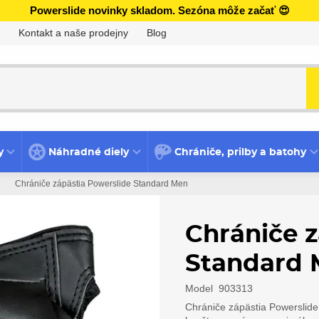
Powerslide novinky skladom. Sezóna môže začať 😍
Kontakt a naše prodejny
Blog
y
Náhradné diely
Chrániče, prilby a batohy
Chrániče zápästia Powerslide Standard Men
Chrániče z
Standard
Model
903313
Chrániče zápästia Powerslide