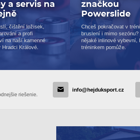
y a servis na
značkou
ejně
Powerslide
slí, čištění ložisek,
Chceš pokračovat v trén
arování a profi
bruslení i mimo sezónu?
ví na naší kamenné
nějaké inlinové vybevní, k
v Hradci Králové.
tréninkem pomůže.
info@hejduksport.cz
nejšie riešenie.