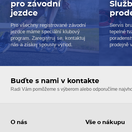
pro závodní
Služb
jezdce
prod
Pro všechny registrované závodní
Servis bru
jezdce máme speciální klubový
tepelné tv
program. Zaregistruj se, kontaktuj
poradenst
nás a získej spousty výhod.
prodejně 
Buďte s nami v kontakte
Radi Vám pomôžeme s výberom alebo odporučíme najvhod
O nás
Vše o nákupu