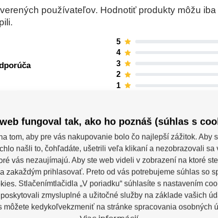
rených používateľov. Hodnotiť produkty môžu iba re
ili.
5
4
3
odporúča
2
1
web fungoval tak, ako ho poznáš (súhlas s coo
na tom, aby pre vás nakupovanie bolo čo najlepší zážitok. Aby s
chlo našli to, čohľadáte, ušetrili veľa klikaní a nezobrazovali s
toré vás nezaujímajú. Aby ste web videli v zobrazení na ktoré ste
a zakaždým prihlasovať. Preto od vás potrebujeme súhlas so 
ies. Stlačenímtlačidla „V poriadku“ súhlasíte s nastavením coo
oskytovali zmysluplné a užitočné služby na základe vašich úd
Powerslide
s môžete kedykoľvekzmeniť na stránke spracovania osobných ú