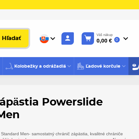
Váš nákup
Hľadať
0,00 €
0
Kolobežky a odrážadlá
Ľadové korčule
ápästia Powerslide
 Men
 Standard Men- samostatný chránič zápästia, kvalitné chrániče