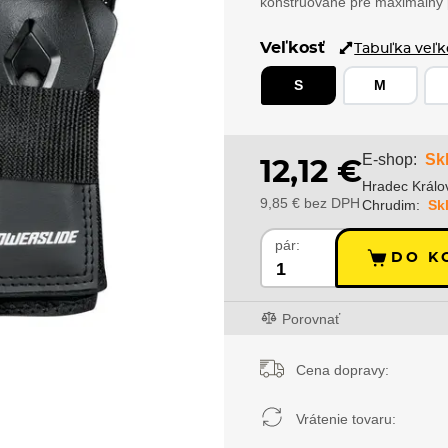
konštruované pre maximálny p
Veľkosť
Tabuľka veľk
S
M
Sk
E-shop:
12,12 €
Hradec Králo
9,85 € bez DPH
Chrudim:
Sk
pár:
DO K
Porovnať
Cena dopravy:
Vrátenie tovaru: