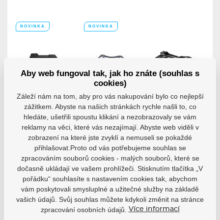
NOVINKA
NOVINKA
Aby web fungoval tak, jak ho znáte (souhlas s
cookies)
Záleží nám na tom, aby pro vás nakupování bylo co nejlepší
Podvozky
Podvozky
Podvozky
Powerslide
Powerslide
Powerslide
zážitkem. Abyste na našich stránkách rychle našli to, co
Nova
Triple X 13,2"
XXX Trinity
hledáte, ušetřili spoustu klikání a nezobrazovaly se vám
LM (Custom
Rám Powerslide
Powerslide Triple
reklamy na věci, které vás nezajímají. Abyste web viděli v
boot only)
Nova je...
X 110 / 13.2" je...
zobrazení na které jste zvyklí a nemuseli se pokaždé
Podvozky
přihlašovat.Proto od vás potřebujeme souhlas se
Powerslide XXX...
zpracováním souborů cookies - malých souborů, které se
Skladem 7-10
Skladem 7-10
Skladem 7-10
pracovních dní
pracovních dní
pracovních dní
dočasně ukládají ve vašem prohlížeči. Stisknutím tlačítka „V
pořádku“ souhlasíte s nastavením cookies tak, abychom
3 675 Kč
3 590 Kč
5 865 Kč
vám poskytovali smysluplné a užitečné služby na základě
Detail
Detail
Detail
vašich údajů. Svůj souhlas můžete kdykoli změnit na stránce
zpracování osobních údajů.
Více informací