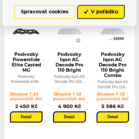
Spravovat cookies
V pořádku
Podvozky
Podvozky
Podvozky
Powerslide
Iqon AG
Iqon AG
Elite Casted
Decode Pro
Decode Pro
MG
110 Bright
110 Bright
Combo
Podvozky
Podvozky Iqon AG
Powerslide Elite...
Decode Pro 110...
Podvozky Iqon AG
Decode Pro 110...
Skladem 7-10
Skladem 7-10
Skladem 7-10
pracovních dní
pracovních dní
pracovních dní
2 450 Kč
4 900 Kč
5 586 Kč
Detail
Detail
Detail