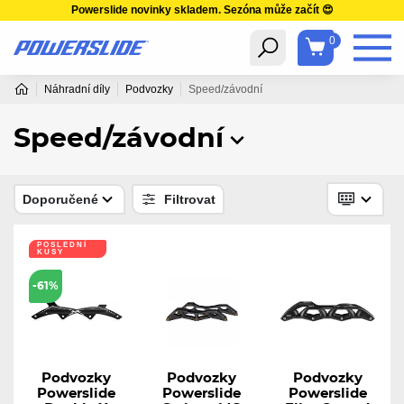
Powerslide novinky skladem. Sezóna může začít 😍
0
Náhradní díly
Podvozky
Speed/závodní
Speed/závodní
Doporučené
Filtrovat
POSLEDNÍ
KUSY
-61%
Podvozky
Podvozky
Podvozky
Powerslide
Powerslide
Powerslide