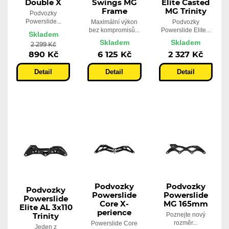
Double X
Swings MG
Elite Casted
Frame
MG Trinity
Podvozky
Powerslide...
Maximální výkon
Podvozky
bez kompromisů...
Powerslide Elite...
Skladem
Skladem
Skladem
2 299 Kč
890 Kč
6 125 Kč
2 327 Kč
Detail
Detail
Detail
Podvozky
Podvozky
Podvozky
Powerslide
Powerslide
Powerslide
Core X-
MG 165mm
Elite AL 3x110
perience
Poznejte nový
Trinity
rozměr...
Powerslide Core
Jeden z