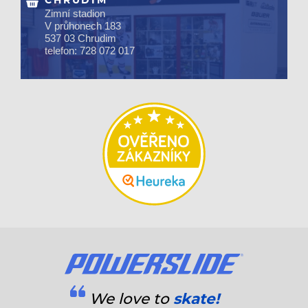
CHRUDIM
Zimní stadion
V průhonech 183
537 03 Chrudim
telefon: 728 072 017
We love to
skate!