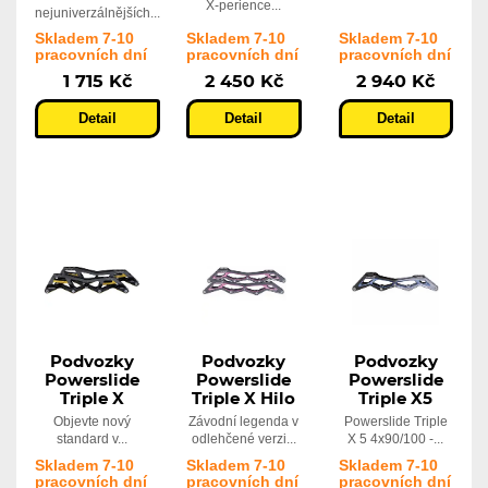
X-perience...
nejuniverzálnějších...
Skladem 7-10
Skladem 7-10
Skladem 7-10
pracovních dní
pracovních dní
pracovních dní
1 715 Kč
2 450 Kč
2 940 Kč
Detail
Detail
Detail
Podvozky
Podvozky
Podvozky
Powerslide
Powerslide
Powerslide
Triple X
Triple X Hilo
Triple X5
Objevte nový
Závodní legenda v
Powerslide Triple
standard v...
odlehčené verzi...
X 5 4x90/100 -...
Skladem 7-10
Skladem 7-10
Skladem 7-10
pracovních dní
pracovních dní
pracovních dní