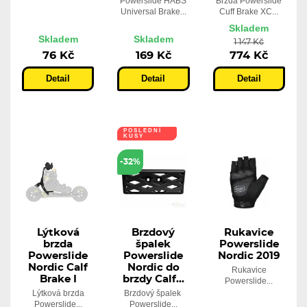
Powerslide HABS
Brzda Powerslide
Universal Brake...
Cuff Brake XC...
Skladem
Skladem
Skladem
1 147 Kč
76 Kč
169 Kč
774 Kč
Detail
Detail
Detail
POSLEDNÍ
KUSY
-32%
Lýtková
Brzdový
Rukavice
brzda
špalek
Powerslide
Powerslide
Powerslide
Nordic 2019
Nordic Calf
Nordic do
Rukavice
Brake I
brzdy Calf...
Powerslide...
Lýtková brzda
Brzdový špalek
Powerslide...
Powerslide...