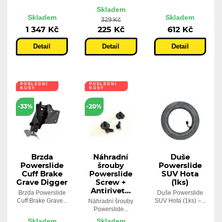
Skladem
Skladem
Skladem
329 Kč
1 347 Kč
225 Kč
612 Kč
Detail
Detail
Detail
POSLEDNÍ
POSLEDNÍ
KUSY
KUSY
-33%
-20%
Brzda
Náhradní
Duše
Powerslide
šrouby
Powerslide
Cuff Brake
Powerslide
SUV Hota
Grave Digger
Screw +
(1ks)
Antirivet...
Brzda Powerslide
Duše Powerslide
Cuff Brake Grave...
SUV Hota (1ks) –...
Náhradní šrouby
Powerslide...
Skladem
Skladem