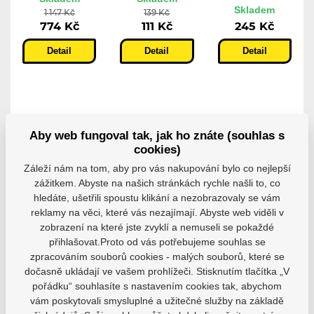
Skladem
1 147 Kč
139 Kč
774 Kč
111 Kč
245 Kč
Detail
Detail
Detail
Aby web fungoval tak, jak ho znáte (souhlas s
cookies)
Záleží nám na tom, aby pro vás nakupování bylo co nejlepší
zážitkem. Abyste na našich stránkách rychle našli to, co
hledáte, ušetřili spoustu klikání a nezobrazovaly se vám
Přezka +
Přezka
Šroub
reklamy na věci, které vás nezajímají. Abyste web viděli v
Pásek
Powerslide
Powerslide
zobrazení na které jste zvyklí a nemuseli se pokaždé
Powerslide
Phuzion
Single Axle
přihlašovat.Proto od vás potřebujeme souhlas se
Classic
Black
Torx
Buckle...
zpracováním souborů cookies - malých souborů, které se
Náhradní přezky
38mm/8mm...
Powerslide...
Přezka + Pásek
dočasně ukládají ve vašem prohlížeči. Stisknutím tlačítka „V
Toto náhradní
Powerslide...
balení 8...
pořádku“ souhlasíte s nastavením cookies tak, abychom
vám poskytovali smysluplné a užitečné služby na základě
Skladem
Skladem
Skladem