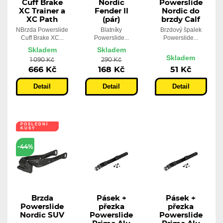
Cuff Brake
Nordic
Powerslide
XC Trainer a
Fender II
Nordic do
XC Path
(pár)
brzdy Calf
NBrzda Powerslide
Blatníky
Brzdový špalek
Cuff Brake XC...
Powerslide...
Powerslide...
Skladem
Skladem
Skladem
1 090 Kč
290 Kč
666 Kč
168 Kč
51 Kč
Detail
Detail
Detail
POSLEDNÍ
KUSY
-44%
Brzda
Pásek +
Pásek +
Powerslide
přezka
přezka
Nordic SUV
Powerslide
Powerslide