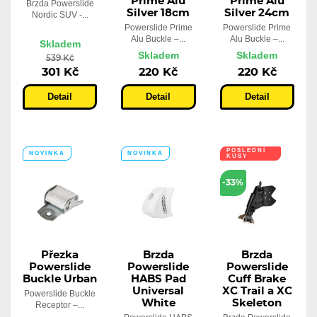
Prime Alu
Prime Alu
Brzda Powerslide
Silver 18cm
Silver 24cm
Nordic SUV -...
Powerslide Prime
Powerslide Prime
Alu Buckle –...
Alu Buckle –...
Skladem
Skladem
Skladem
539 Kč
301 Kč
220 Kč
220 Kč
Detail
Detail
Detail
POSLEDNÍ
NOVINKA
NOVINKA
KUSY
-33%
Přezka
Brzda
Brzda
Powerslide
Powerslide
Powerslide
Buckle Urban
HABS Pad
Cuff Brake
Universal
XC Trail a XC
Powerslide Buckle
White
Skeleton
Receptor –...