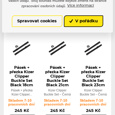
vašich údajů. Svůj souhlas můžete kdykoli změnit na stránce
171 Kč
102 Kč
245 Kč
zpracování osobních údajů.
Více informací
Detail
Detail
Detail
Spravovat cookies
V pořádku
Pásek +
Pásek +
Pásek +
přezka Kizer
přezka Kizer
přezka Kizer
Clipper
Clipper
Clipper
Buckle Set
Buckle Set
Buckle Set
Black 18cm
Black 21cm
Black 23cm
Pásek + přezka
Kizer Clipper
Kizer Clipper
Kizer Clipper...
Buckle Set – Černá
Buckle Set – Černá
Skladem 7-10
Skladem 7-10
Skladem 7-10
pracovních dní
pracovních dní
pracovních dní
245 Kč
245 Kč
245 Kč