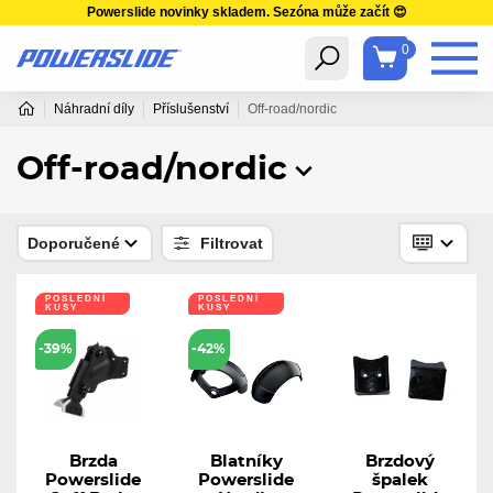
Powerslide novinky skladem. Sezóna může začít 😍
0
Náhradní díly
Příslušenství
Off-road/nordic
Off-road/nordic
Doporučené
Filtrovat
POSLEDNÍ
POSLEDNÍ
KUSY
KUSY
-39%
-42%
Brzda
Blatníky
Brzdový
Powerslide
Powerslide
špalek