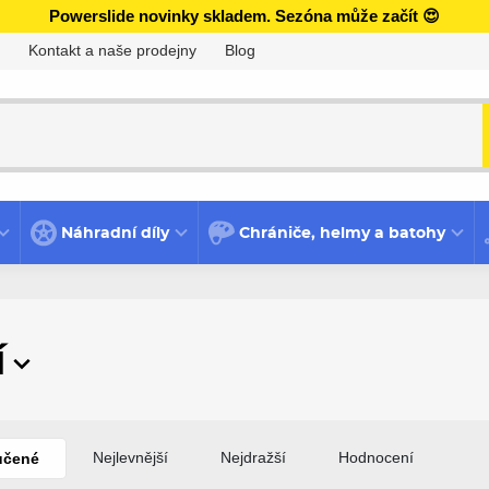
Powerslide novinky skladem. Sezóna může začít 😍
Kontakt a naše prodejny
Blog
Náhradní díly
Chrániče, helmy a batohy
í
Nejlevnější
Nejdražší
Hodnocení
učené