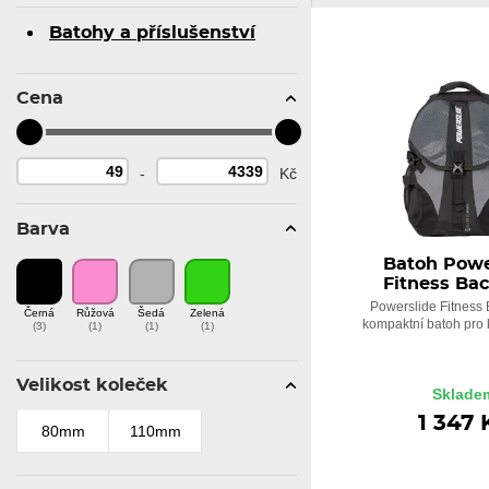
Batohy a příslušenství
Cena
-
Kč
Barva
Batoh Powe
Fitness Ba
Powerslide Fitness
Černá
Růžová
Šedá
Zelená
kompaktní batoh pro 
(3)
(1)
(1)
(1)
Velikost koleček
Sklade
1 347 
80mm
110mm