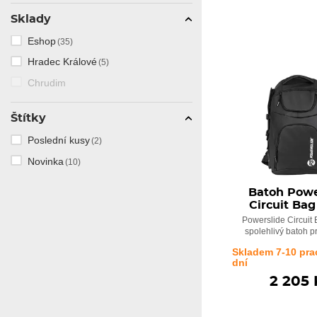
Sklady
Eshop
(35)
Hradec Králové
(5)
Chrudim
Štítky
Poslední kusy
(2)
Novinka
(10)
Batoh Powe
Circuit Bag
Powerslide Circuit 
spolehlivý batoh p
Skladem 7-10 pra
dní
2 205 