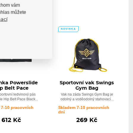
bychom vám
uhlas můžete
ací
A
NOVINKA
nka Powerslide
Sportovní vak Swings
p Belt Pace
Gym Bag
portovní ledvinový pás
Vak na záda Swings Gym Bag je
e Hip Belt Pace Black...
odolný a voděodolný stahovací...
 7-10 pracovních
Skladem 7-10 pracovních
dní
612 Kč
269 Kč