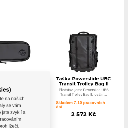
 Powerslide UBC
Taška Powerslide UBC
Tool Box II
Transit Trolley Bag II
ies)
e UBC Toolbox Edition II
Představujeme Powerslide UBS
tní pouzdro navržené...
Transit Trolley Bag II, ideální...
te na našich
 7-10 pracovních
Skladem 7-10 pracovních
valy se vám
dní
jste zvyklí a
367 Kč
2 572 Kč
pracováním
rohlížeči.