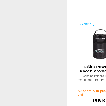
NOVINKA
Taška Powe
Phoenix Whe
Taška na kolečka 
Wheel Bag 110 – Pho
Skladem 7-10 pra
dní
196 K