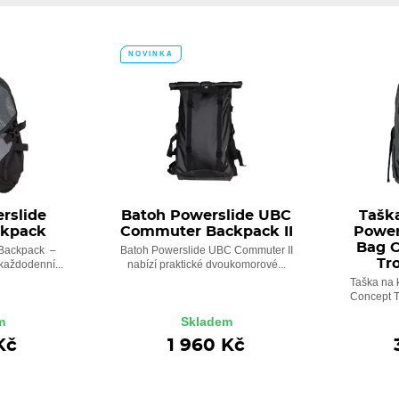
NOVINKA
rslide
Batoh Powerslide UBC
Tašk
ckpack
Commuter Backpack II
Power
Bag C
 Backpack –
Batoh Powerslide UBC Commuter II
Tr
každodenní...
nabízí praktické dvoukomorové...
Taška na 
Concept Tr
m
Skladem
Kč
1 960 Kč