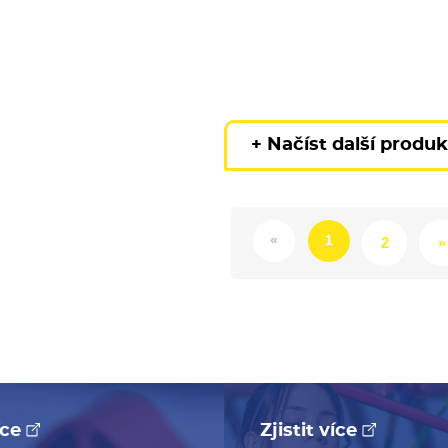
+ Načíst další produ
«
1
2
»
více
Zjistit více