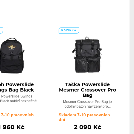
A
NOVINKA
oh Powerslide
Taška Powerslide
ngs Bag Black
Mesmer Crossover Pro
Bag
 Powerslide Swings
Black nabízí bezpečné...
Mesmer Crossover Pro Bag je
odolný batoh navržený pro...
 7-10 pracovních
Skladem 7-10 pracovních
dní
1 960 Kč
2 090 Kč