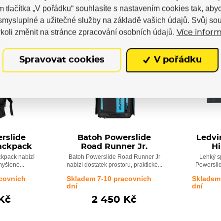
m tlačítka „V pořádku“ souhlasíte s nastavením cookies tak, a
 smysluplné a užitečné služby na základě vašich údajů. Svůj so
koli změnit na stránce zpracování osobních údajů.
Více inform
NOVINKA
NOVINK
Spravovat cookies
V pořádku
rslide
Batoh Powerslide
Ledvi
ackpack
Road Runner Jr.
Hi
kpack nabízí
Batoh Powerslide Road Runner Jr
Lehký s
yšlené...
nabízí dostatek prostoru, praktické...
Powerslid
covních
Skladem 7-10 pracovních
Skladem
dní
dní
Kč
2 450 Kč