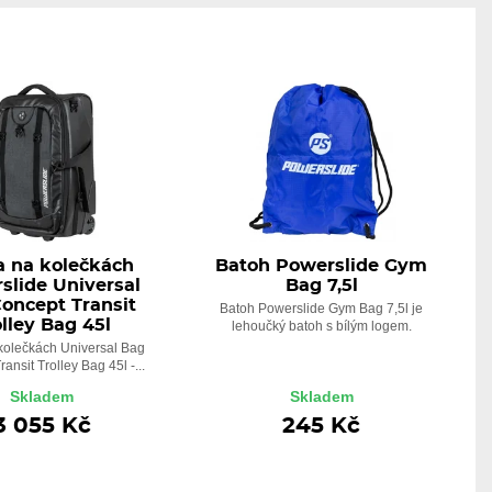
a na kolečkách
Batoh Powerslide Gym
slide Universal
Bag 7,5l
oncept Transit
Batoh Powerslide Gym Bag 7,5l je
olley Bag 45l
lehoučký batoh s bílým logem.
kolečkách Universal Bag
ansit Trolley Bag 45l -...
Skladem
Skladem
3 055 Kč
245 Kč