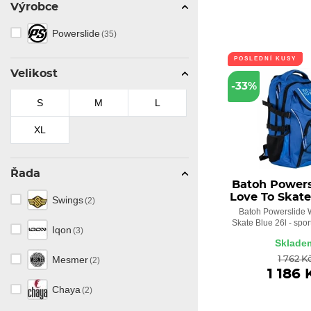
Výrobce
Powerslide
(35)
POSLEDNÍ KUSY
Velikost
-33%
S
M
L
XL
Řada
Batoh Power
Love To Skate
Swings
(2)
Batoh Powerslide 
Skate Blue 26l - spor
Iqon
(3)
Sklade
Mesmer
1 762 K
(2)
1 186 
Chaya
(2)