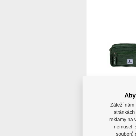
Ledvinka Cha
Bag
Aby
Chaya Fanny Bag Bl
retro eleganci man
Záleží nám 
Skladem 7-10 pra
stránkách 
dní
reklamy na v
490 
nemuseli 
souborů c