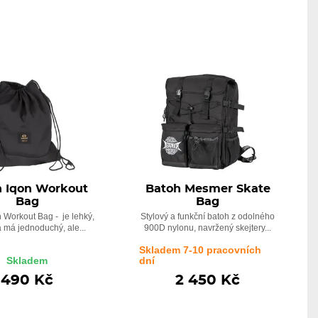
h Iqon Workout
Batoh Mesmer Skate
Bag
Bag
 Workout Bag - je lehký,
Stylový a funkční batoh z odolného
 má jednoduchý, ale...
900D nylonu, navržený skejtery...
Skladem 7-10 pracovních
Skladem
dní
490 Kč
2 450 Kč