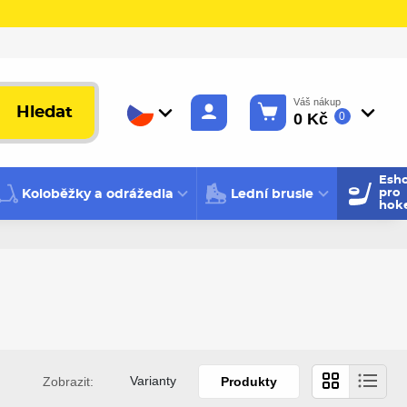
Váš nákup
Hledat
0 Kč
0
Esh
Koloběžky a odrážedla
Lední brusle
pro
hok
Varianty
Zobrazit:
Produkty