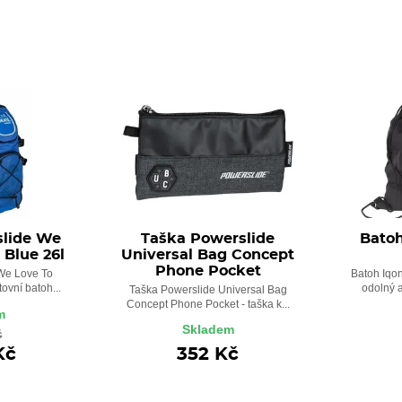
slide We
Taška Powerslide
Bato
 Blue 26l
Universal Bag Concept
Phone Pocket
We Love To
Batoh Iqon
tovní batoh...
odolný a
Taška Powerslide Universal Bag
Concept Phone Pocket - taška k...
m
Skladem
č
Kč
352 Kč