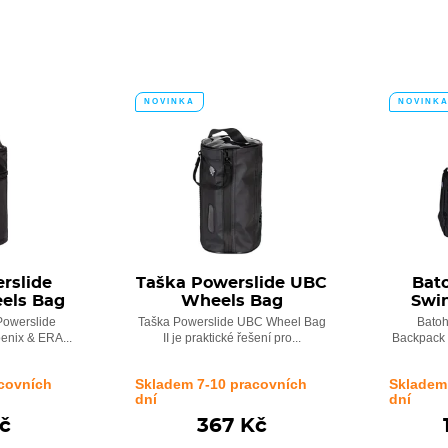
NOVINKA
NOVINK
rslide
Taška Powerslide UBC
Bat
els Bag
Wheels Bag
Swi
Powerslide
Taška Powerslide UBC Wheel Bag
Batoh
enix & ERA...
II je praktické řešení pro...
Backpack 
covních
Skladem 7-10 pracovních
Skladem
dní
dní
č
367 Kč