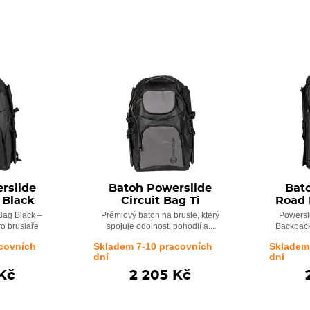
rslide
Batoh Powerslide
Bat
 Black
Circuit Bag Ti
Road 
Bag Black –
Prémiový batoh na brusle, který
Powersl
ro bruslaře
spojuje odolnost, pohodlí a...
Backpack 
covních
Skladem 7-10 pracovních
Skladem
dní
dní
Kč
2 205 Kč