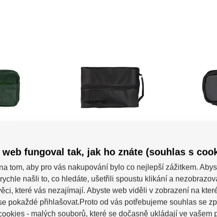
ya Fanny
Taška Powerslide UBC
Taška
Pod II
 web fungoval tak, jak ho znáte (souhlas s cook
ack spojuje
Powerslide UBC Pod II je dokonale
Powerslid
šestru s...
navržené pouzdro na ochranu...
je kompak
na tom, aby pro vás nakupování bylo co nejlepší zážitkem. Abys
covních
Skladem 7-10 pracovních
Skladem
rychle našli to, co hledáte, ušetřili spoustu klikání a nezobrazo
dní
dní
ěci, které vás nezajímají. Abyste web viděli v zobrazení na které 
Kč
367 Kč
se pokaždé přihlašovat.Proto od vás potřebujeme souhlas se z
ookies - malých souborů, které se dočasně ukládají ve vašem p