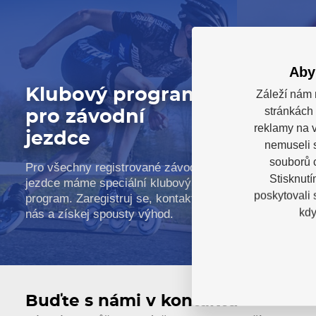
Aby
Klubový program
Záleží nám 
stránkách 
pro závodní
Služb
reklamy na v
jezdce
prod
nemuseli 
souborů c
Pro všechny registrované závodní
Servis bru
Stisknutí
jezdce máme speciální klubový
tepelné tv
poskytovali
program. Zaregistruj se, kontaktuj
poradenst
kdy
nás a získej spousty výhod.
prodejně 
Buďte s námi v kontaktu