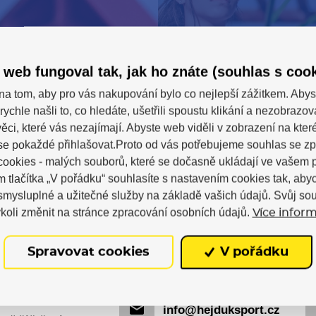
 web fungoval tak, jak ho znáte (souhlas s cook
Svět inline s
na tom, aby pro vás nakupování bylo co nejlepší zážitkem. Abys
rychle našli to, co hledáte, ušetřili spoustu klikání a nezobrazo
y a servis na
značkou
ěci, které vás nezajímají. Abyste web viděli v zobrazení na které 
ejně
Powerslide
se pokaždé přihlašovat.Proto od vás potřebujeme souhlas se z
ookies - malých souborů, které se dočasně ukládají ve vašem p
slí, čištění ložisek,
Chceš pokračovat v trén
m tlačítka „V pořádku“ souhlasíte s nastavením cookies tak, a
arování a profi
bruslení i mimo sezónu?
 smysluplné a užitečné služby na základě vašich údajů. Svůj so
ví na naší kamenné
nějaké inlinové vybevní, k
koli změnit na stránce zpracování osobních údajů.
v Hradci Králové.
tréninkem pomůže.
Více inform
Spravovat cookies
V pořádku
info@hejduksport.cz