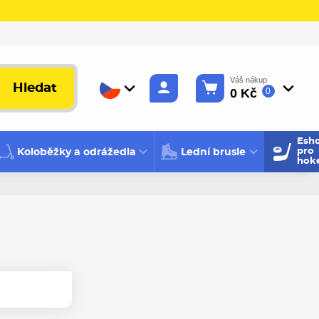
Váš nákup
Hledat
0 Kč
0
Esh
Koloběžky a odrážedla
Lední brusle
pro
hok