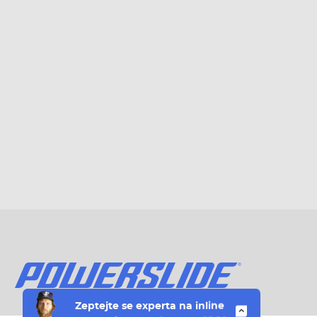
Zeptejte se
experta na
inline