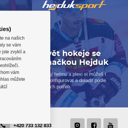
ies)
e
te na našich
valy se vám
jste zvyklí a
Svět hokeje se
pracováním
značkou Hejduk
rohlížeči.
inku
bychom vám
 Koukni na
Svoji helmu a plexi si můžeš i
uhlas můžete
teré ti s
nakonfigurovat a doladit podle
svých potřeb.
ací
+420 733 132 833