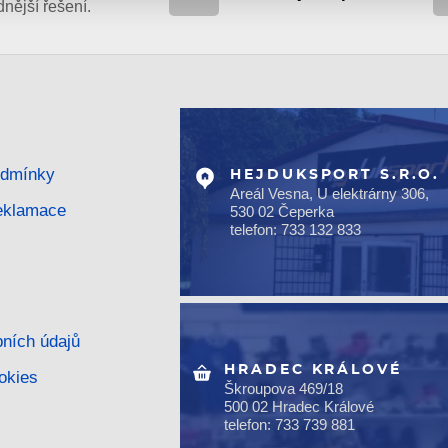
ější řešení.
odmínky
HEJDUKSPORT S.R.O.
Areál Vesna, U elektrárny 306,
reklamace
530 02 Čeperka
telefon: 733 132 833
ních údajů
HRADEC KRÁLOVÉ
okies
Škroupova 469/18
500 02 Hradec Králové
telefon: 733 739 881