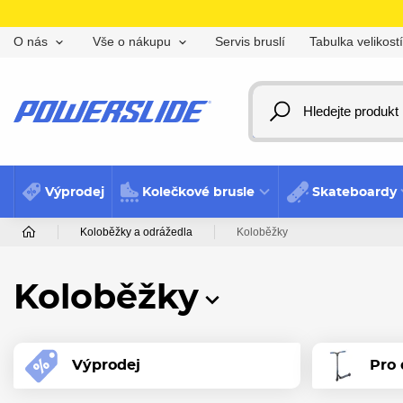
Servis bruslí
Tabulka velikostí
O nás
Vše o nákupu
Výprodej
Kolečkové brusle
Skateboardy
Koloběžky a odrážedla
Koloběžky
Koloběžky
Výprodej
Pro 