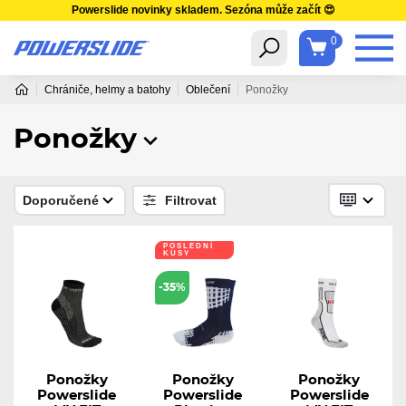
Powerslide novinky skladem. Sezóna může začít 😍
0
Chrániče, helmy a batohy
Oblečení
Ponožky
Ponožky
Doporučené
Filtrovat
POSLEDNÍ
KUSY
-35%
Ponožky
Ponožky
Ponožky
Powerslide
Powerslide
Powerslide