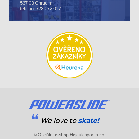
537 03 Chrudim
telefon: 728 072 017
We love to
skate!
© Oficiální e-shop Hejduk sport s.r.o.