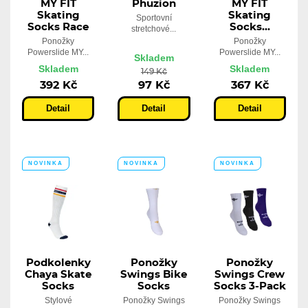
MY FIT
Phuzion
MY FIT
Skating
Skating
Sportovní
Socks Race
Socks...
stretchové...
Ponožky
Ponožky
Powerslide MY...
Powerslide MY...
Skladem
Skladem
Skladem
149 Kč
392 Kč
97 Kč
367 Kč
Detail
Detail
Detail
NOVINKA
NOVINKA
NOVINKA
Podkolenky
Ponožky
Ponožky
Chaya Skate
Swings Bike
Swings Crew
Socks
Socks
Socks 3-Pack
Stylové
Ponožky Swings
Ponožky Swings