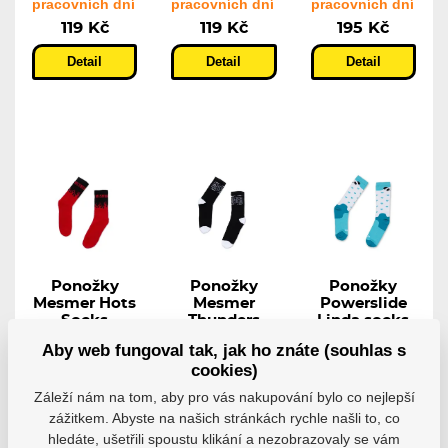
pracovních dní
pracovních dní
pracovních dní
119 Kč
119 Kč
195 Kč
Detail
Detail
Detail
Ponožky
Ponožky
Ponožky
Mesmer Hots
Mesmer
Powerslide
Socks
Thunders
Linda socks
Socks
Panda Love
Ponožky na
Aby web fungoval tak, jak ho znáte (souhlas s
bruslení...
Ponožky na
Ponožky pro
cookies)
bruslení...
bruslaře!
Záleží nám na tom, aby pro vás nakupování bylo co nejlepší
Skladem 7-10
Skladem 7-10
Skladem 7-10
pracovních dní
pracovních dní
pracovních dní
zážitkem. Abyste na našich stránkách rychle našli to, co
318 Kč
318 Kč
373 Kč
hledáte, ušetřili spoustu klikání a nezobrazovaly se vám