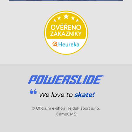
We love to
skate!
© Oficiální e-shop Hejduk sport s.r.o.
©dmpCMS