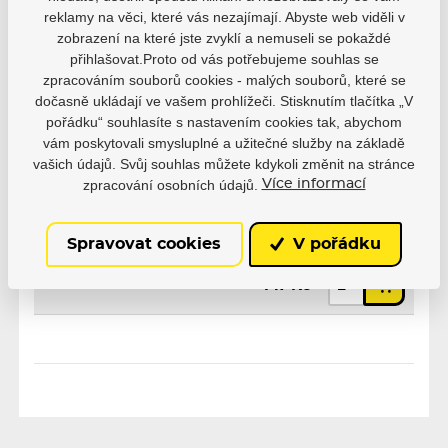
reklamy na věci, které vás nezajímají. Abyste web viděli v
zobrazení na které jste zvyklí a nemuseli se pokaždé
Výrobce
Powerslide
přihlašovat.Proto od vás potřebujeme souhlas se
zpracováním souborů cookies - malých souborů, které se
dočasně ukládají ve vašem prohlížeči. Stisknutím tlačítka „V
pořádku“ souhlasíte s nastavením cookies tak, abychom
vám poskytovali smysluplné a užitečné služby na základě
vašich údajů. Svůj souhlas můžete kdykoli změnit na stránce
zpracování osobních údajů.
Více informací
Varianty
PS26
Spravovat cookies
V pořádku
EAN: 4040333369517
Skladem
147 Kč