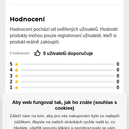
Hodnocení
Hodnocení pochází od ověřených uživatelů. Hodnotit
produkty mohou pouze registrovaní uživatelé, kteří si
produkt reálně zakoupili.
0 uživatelů doporučuje
0 hodnocení
5
0
4
0
3
0
2
0
1
0
Aby web fungoval tak, jak ho znáte (souhlas s
cookies)
Záleží nám na tom, aby pro vás nakupování bylo co nejlepší
zážitkem. Abyste na našich stránkách rychle našli to, co
Parametry
hledáte, ušetřili spoustu klikání a nezobrazovaly se vám