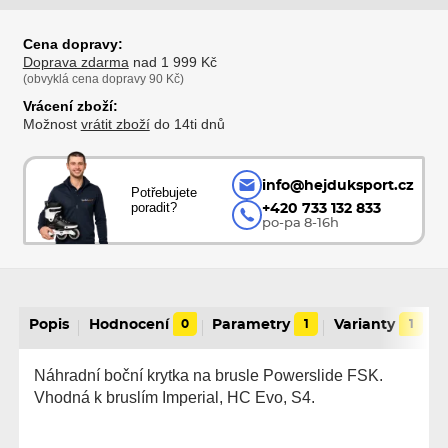
Cena dopravy:
Doprava zdarma
nad 1 999 Kč
(obvyklá cena dopravy 90 Kč)
Vrácení zboží:
Možnost
vrátit zboží
do 14ti dnů
info@hejduksport.cz
Potřebujete
poradit?
+420 733 132 833
po-pa 8-16h
Popis
Hodnocení
0
Parametry
1
Varianty
1
Náhradní boční krytka na brusle Powerslide FSK.
Vhodná k bruslím Imperial, HC Evo, S4.