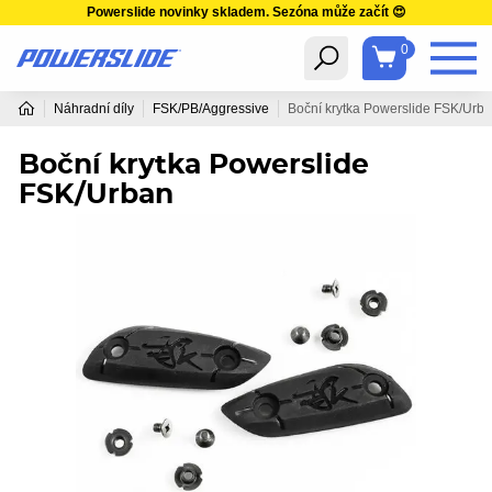
Powerslide novinky skladem. Sezóna může začít 😍
0
Náhradní díly
FSK/PB/Aggressive
Boční krytka Powerslide FSK/Urb
Boční krytka Powerslide
FSK/Urban