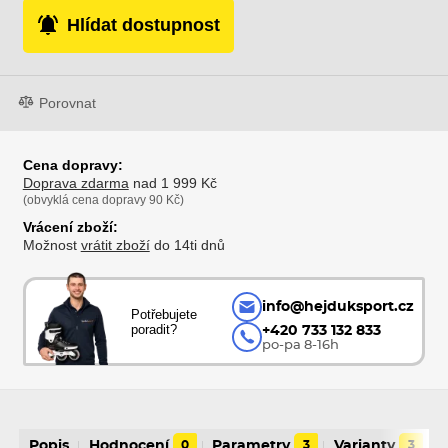
Hlídat dostupnost
Porovnat
Cena dopravy:
Doprava zdarma
nad 1 999 Kč
(obvyklá cena dopravy 90 Kč)
Vrácení zboží:
Možnost
vrátit zboží
do 14ti dnů
info@hejduksport.cz
Potřebujete
poradit?
+420 733 132 833
po-pa 8-16h
Popis
Hodnocení
0
Parametry
3
Varianty
3