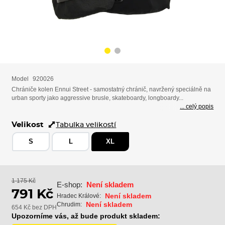
Model
920026
Chrániče kolen Ennui Street - samostatný chránič, navržený speciálně na
urban sporty jako aggressive brusle, skateboardy, longboardy...
... celý popis
Velikost
Tabulka velikostí
S
L
XL
1 175 Kč
E-shop:
Není skladem
791 Kč
Není skladem
Hradec Králové:
Není skladem
Chrudim:
654 Kč bez DPH
Upozorníme vás, až bude produkt skladem: