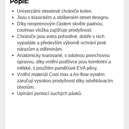
Popis:
Univerzální streetové chrániče kolen.
Jsou v klasickém a oblíbeném street designu.
Díky neoprenovým částem skvěle padnou,
coolmax vložka zajišťuje prodyšnost.
Chrániče jsou extra pohodlné, dobře v nich
vypadáte a především výborně ochrání proti
nárazům a odřeninám.
Anatomicky tvarované, s odolnou povrchovou
úpravou, díky vnitřní podšívce jsou komfortní a
měkké, s použitím paměťové EVA pěny.
Vnitřní materiál Cool max a Air-flow-systém
zaručují vysokou prodyšnost díky odvětrávacím
otvorům.
Upínání pomocí suchých pásků.