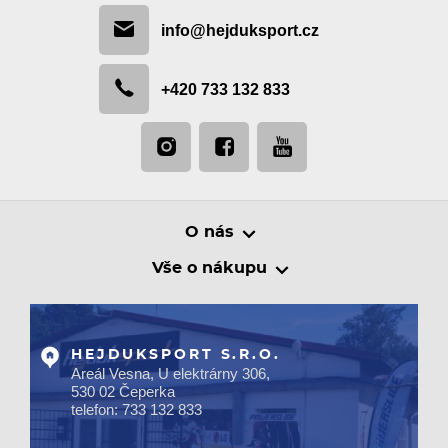
info@hejduksport.cz
+420 733 132 833
O nás
Vše o nákupu
HEJDUKSPORT S.R.O.
Areál Vesna, U elektrárny 306,
530 02 Čeperka
telefon: 733 132 833