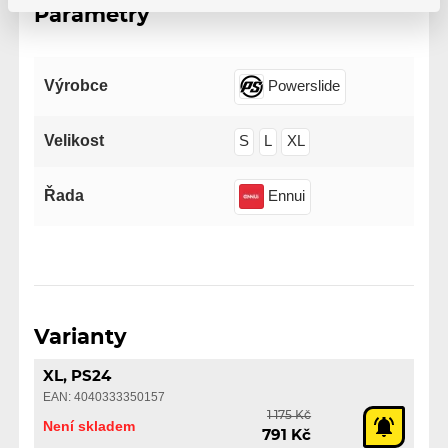
Parametry
Výrobce
Powerslide
Velikost
S
L
XL
Řada
Ennui
Varianty
XL, PS24
EAN: 4040333350157
1 175 Kč
Není skladem
791 Kč