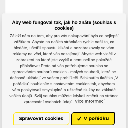
Aby web fungoval tak, jak ho znáte (souhlas s
Hodnocení
cookies)
Záleží nám na tom, aby pro vás nakupování bylo co nejlepší
Hodnocení pochází od ověřených uživatelů. Hodnotit
zážitkem. Abyste na našich stránkách rychle našli to, co
produkty mohou pouze registrovaní uživatelé, kteří si
hledáte, ušetřili spoustu klikání a nezobrazovaly se vám
produkt reálně zakoupili.
reklamy na věci, které vás nezajímají. Abyste web viděli v
zobrazení na které jste zvyklí a nemuseli se pokaždé
0 uživatelů doporučuje
0 hodnocení
přihlašovat.Proto od vás potřebujeme souhlas se
zpracováním souborů cookies - malých souborů, které se
5
0
dočasně ukládají ve vašem prohlížeči. Stisknutím tlačítka „V
4
0
pořádku“ souhlasíte s nastavením cookies tak, abychom
3
0
vám poskytovali smysluplné a užitečné služby na základě
2
0
vašich údajů. Svůj souhlas můžete kdykoli změnit na stránce
1
0
zpracování osobních údajů.
Více informací
Spravovat cookies
V pořádku