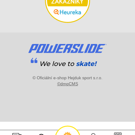
We love to
skate!
© Oficiální e-shop Hejduk sport s.r.o.
©dmpCMS