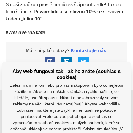
S naší značkou prostě nemůžeš šlápnout vedle! Tak do
toho šlápni s
Powerslide
a se
slevou 10%
se slevovým
kódem „
inline10
“!
#WeLoveToSkate
Máte nějaké dotazy?
Kontaktujte nás.
Aby web fungoval tak, jak ho znáte (souhlas s
cookies)
Záleží nám na tom, aby pro vás nakupování bylo co nejlepší
zážitkem. Abyste na našich stránkách rychle našli to, co
hledáte, ušetřili spoustu klikání a nezobrazovaly se vám
Buďte s námi v kontaktu
reklamy na věci, které vás nezajímají. Abyste web viděli v
Rádi vám pomůžeme s výběrem nebo doporučíme
zobrazení na které jste zvyklí a nemuseli se pokaždé
nejvhodnější řešení.
přihlašovat.Proto od vás potřebujeme souhlas se
zpracováním souborů cookies - malých souborů, které se
dočasně ukládají ve vašem prohlížeči. Stisknutím tlačítka „V
info@hejduksport.cz