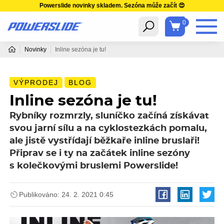
Powerslide novinky skladem. Sezóna může začít 😍
0
Novinky
Inline sezóna je tu!
VÝPRODEJ
BLOG
Inline sezóna je tu!
Rybníky rozmrzly, sluníčko začíná získávat
svou jarní sílu a na cyklostezkách pomalu,
ale jistě vystřídají běžkaře inline bruslaři!
Připrav se i ty na začátek inline sezóny
s kolečkovými bruslemi Powerslide!
Publikováno: 24. 2. 2021 0:45