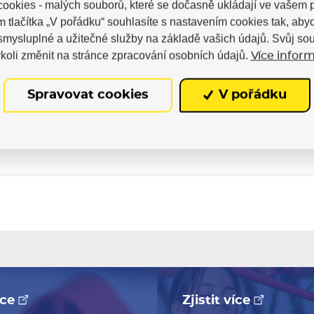
ookies - malých souborů, které se dočasně ukládají ve vašem p
m tlačítka „V pořádku“ souhlasíte s nastavením cookies tak, a
 smysluplné a užitečné služby na základě vašich údajů. Svůj so
koli změnit na stránce zpracování osobních údajů.
Více inform
Spravovat cookies
V pořádku
Skladem 7-10 pracovních dní
více
Zjistit více