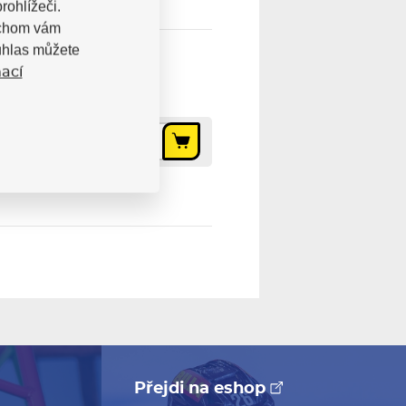
rohlížeči.
bychom vám
uhlas můžete
ací
49 Kč
Přejdi na eshop