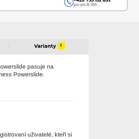
+420 733 132 833
po-pa 8-16h
1
Varianty
Powerslide pasuje na
tness Powerslide.
trovaní uživatelé, kteří si