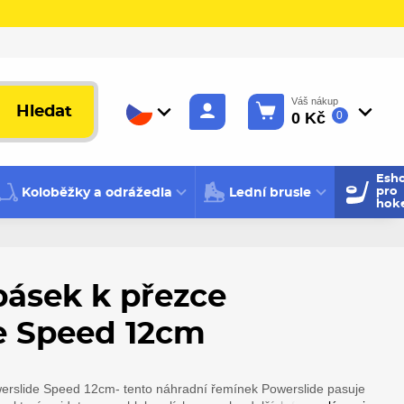
Váš nákup
Hledat
0 Kč
0
Esh
Koloběžky a odrážedla
Lední brusle
pro
hok
pásek k přezce
e Speed 12cm
erslide Speed 12cm- tento náhradní řemínek Powerslide pasuje