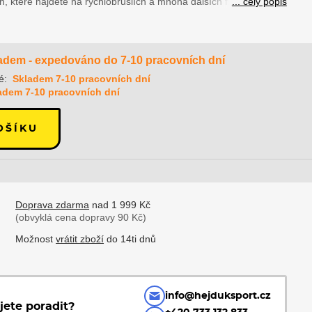
, které najdete na rychlobruslích a mnoha dalších fitness...
... celý popis
adem - expedováno do 7-10 pracovních dní
é:
Skladem 7-10 pracovních dní
adem 7-10 pracovních dní
OŠÍKU
Doprava zdarma
nad 1 999 Kč
(obvyklá cena dopravy 90 Kč)
Možnost
vrátit zboží
do 14ti dnů
info@hejduksport.cz
jete poradit?