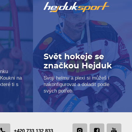
e
Svět hokeje se
značkou Hejduk
inku
 Koukni na
Svoji helmu a plexi si můžeš i
teré ti s
nakonfigurovat a doladit podle
svých potřeb.
+420 733 132 833