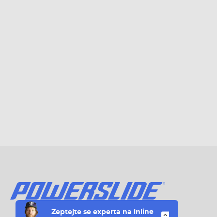
Zeptejte se
experta na
inline