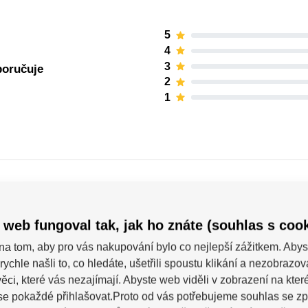
5
4
3
poručuje
2
1
 web fungoval tak, jak ho znáte (souhlas s cook
na tom, aby pro vás nakupování bylo co nejlepší zážitkem. Abys
Powerslide
rychle našli to, co hledáte, ušetřili spoustu klikání a nezobrazo
ěci, které vás nezajímají. Abyste web viděli v zobrazení na které 
se pokaždé přihlašovat.Proto od vás potřebujeme souhlas se z