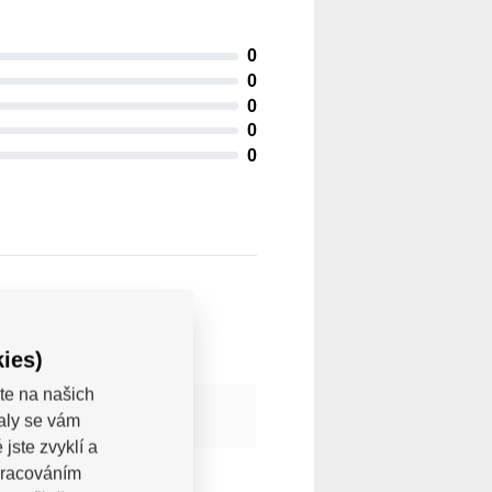
0
0
0
0
0
ies)
te na našich
valy se vám
jste zvyklí a
pracováním