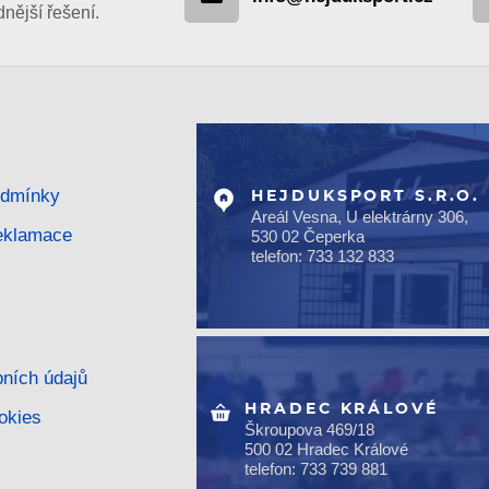
ější řešení.
odmínky
HEJDUKSPORT S.R.O.
Areál Vesna, U elektrárny 306,
reklamace
530 02 Čeperka
telefon: 733 132 833
ních údajů
HRADEC KRÁLOVÉ
okies
Škroupova 469/18
500 02 Hradec Králové
telefon: 733 739 881