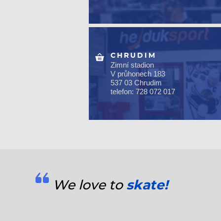
CHRUDIM
Zimní stadion
V průhonech 183
537 03 Chrudim
telefon: 728 072 017
We love to
skate!