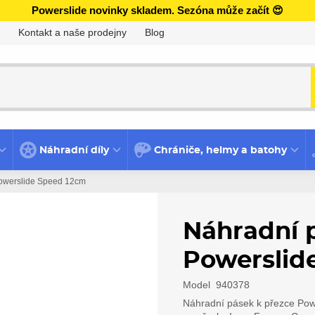
Powerslide novinky skladem. Sezóna může začít 😍
Kontakt a naše prodejny
Blog
Náhradní díly
Chrániče, helmy a batohy
Powerslide Speed 12cm
Náhradní 
Powerslid
Model
940378
Náhradní pásek k přezce Pow