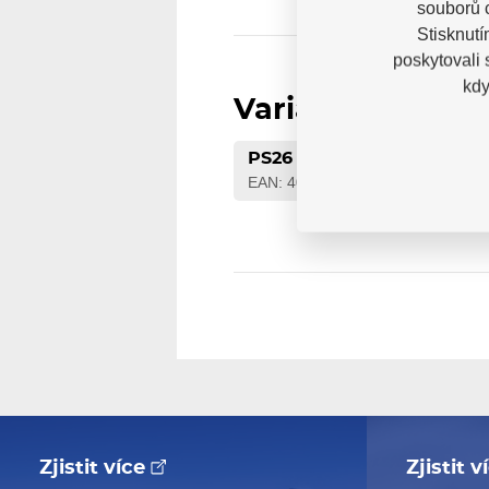
souborů c
Stisknutí
poskytovali
kdy
Varianty
PS26
EAN: 4040333448090
Zjistit více
Zjistit 