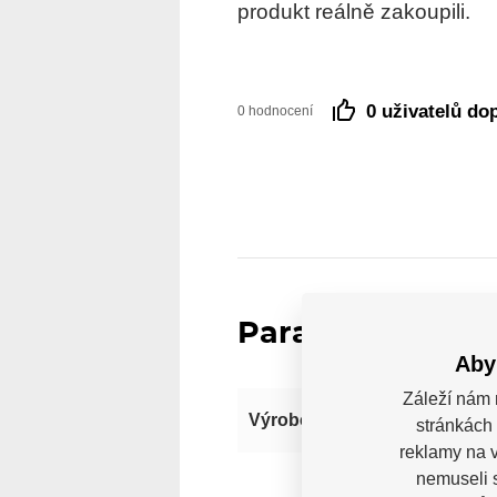
produkt reálně zakoupili.
0 uživatelů do
0 hodnocení
Parametry
Aby
Záleží nám 
Výrobce
stránkách 
reklamy na v
nemuseli 