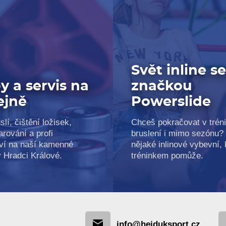
Svět inline s
y a servis na
značkou
ejně
Powerslide
slí, čištění ložisek,
Chceš pokračovat v trén
arování a profi
bruslení i mimo sezónu?
ví na naší kamenné
nějaké inlinové vybevní, k
v Hradci Králové.
tréninkem pomůže.
info@hejduksport.cz