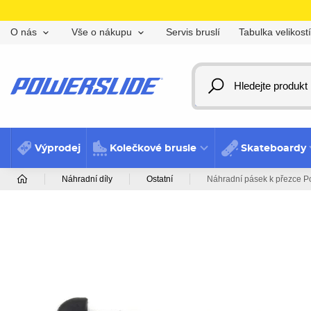
Servis bruslí
Tabulka velikostí
O nás
Vše o nákupu
Výprodej
Kolečkové brusle
Skateboardy
Náhradní díly
Ostatní
Náhradní pásek k přezce 