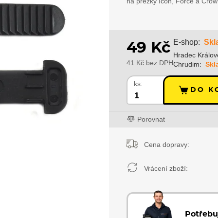
na přezky Icon, Force a Crown
Skl
E-shop:
49 Kč
Hradec Králov
41 Kč bez DPH
Chrudim:
Skl
ks:
DO K
Porovnat
Cena dopravy:
Vrácení zboží:
Potřebu