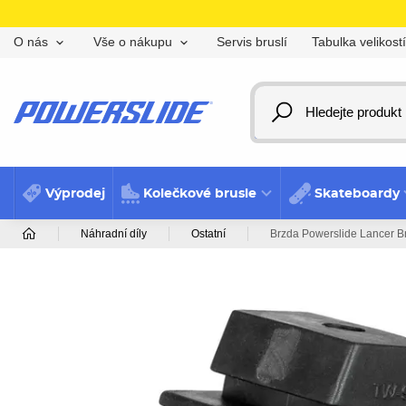
Servis bruslí
Tabulka velikostí
O nás
Vše o nákupu
Výprodej
Kolečkové brusle
Skateboardy
Náhradní díly
Ostatní
Brzda Powerslide Lancer B