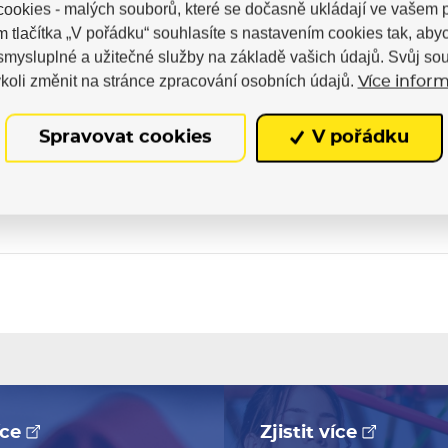
ookies - malých souborů, které se dočasně ukládají ve vašem p
m tlačítka „V pořádku“ souhlasíte s nastavením cookies tak, a
 smysluplné a užitečné služby na základě vašich údajů. Svůj so
koli změnit na stránce zpracování osobních údajů.
Více inform
Spravovat cookies
V pořádku
Skladem
více
Zjistit více