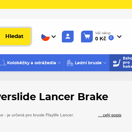
Váš nákup
Hledat
0 Kč
0
Esh
Koloběžky a odrážedla
Lední brusle
pro
hok
erslide Lancer Brake
 - je určená pro brusle Playlife Lancer.
... celý popis