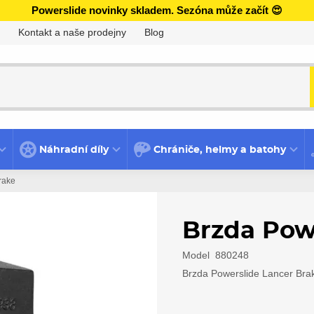
Powerslide novinky skladem. Sezóna může začít 😍
Kontakt a naše prodejny
Blog
Náhradní díly
Chrániče, helmy a batohy
rake
Brzda Pow
Model
880248
Brzda Powerslide Lancer Brake