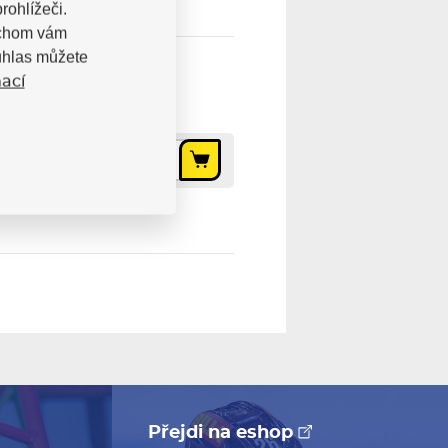
rohlížeči.
bychom vám
uhlas můžete
ací
147 Kč
Přejdi na eshop