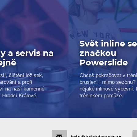
Svět inline s
y a servis na
značkou
ejně
Powerslide
slí, čištění ložisek,
Chceš pokračovat v trén
arování a profi
bruslení i mimo sezónu?
ví na naší kamenné
nějaké inlinové vybevní, k
v Hradci Králové.
tréninkem pomůže.