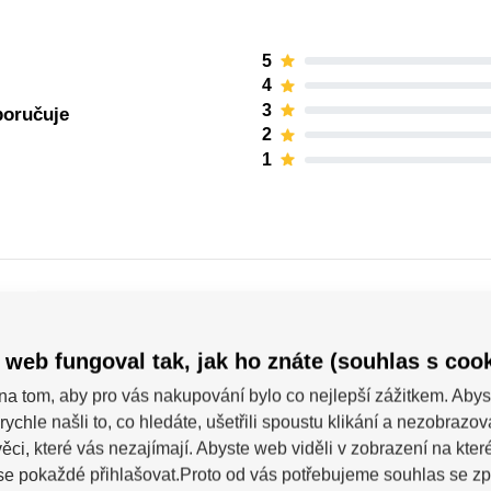
5
4
3
poručuje
2
1
 web fungoval tak, jak ho znáte (souhlas s cook
na tom, aby pro vás nakupování bylo co nejlepší zážitkem. Abys
Powerslide
rychle našli to, co hledáte, ušetřili spoustu klikání a nezobrazo
ěci, které vás nezajímají. Abyste web viděli v zobrazení na které 
se pokaždé přihlašovat.Proto od vás potřebujeme souhlas se z