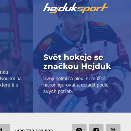
e
Svět hokeje se
značkou Hejduk
inku
 Koukni na
Svoji helmu a plexi si můžeš i
teré ti s
nakonfigurovat a doladit podle
svých potřeb.