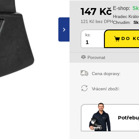
Sk
E-shop:
147 Kč
Hradec Králo
121 Kč bez DPH
Chrudim:
Sk
›
ks:
DO K
Porovnat
Cena dopravy:
Vrácení zboží:
Potřebu