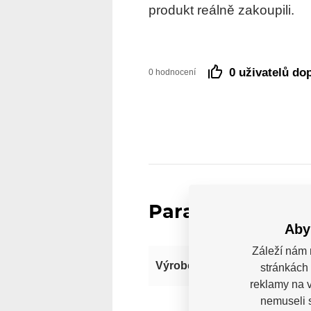
produkt reálně zakoupili.
0 uživatelů do
0 hodnocení
Parametry
Aby
Záleží nám 
Výrobce
stránkách 
reklamy na v
nemuseli 