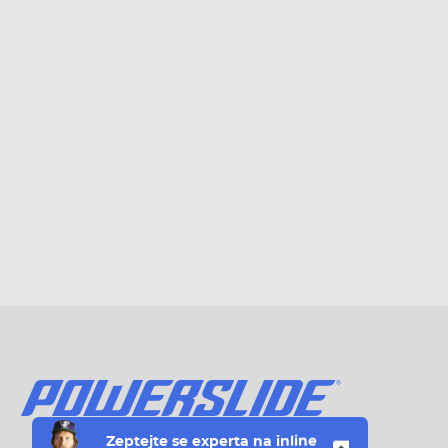
Zeptejte se
experta na
inline