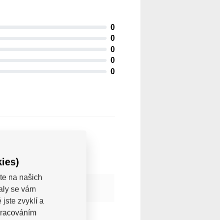
0
0
0
0
0
ies)
te na našich
valy se vám
jste zvyklí a
pracováním