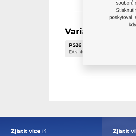
souborů c
Stisknutí
poskytovali
kdy
Varianty
PS26
EAN: 4040333518991
Zjistit více
Zjistit 