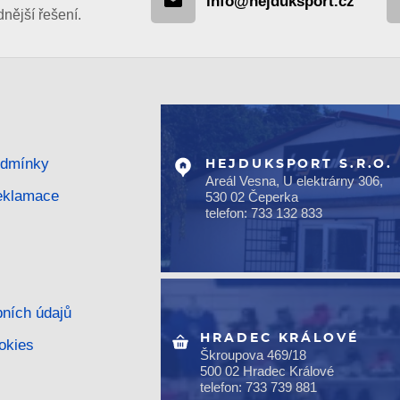
info@hejduksport.cz
ější řešení.
odmínky
HEJDUKSPORT S.R.O.
Areál Vesna, U elektrárny 306,
reklamace
530 02 Čeperka
telefon: 733 132 833
ních údajů
HRADEC KRÁLOVÉ
okies
Škroupova 469/18
500 02 Hradec Králové
telefon: 733 739 881