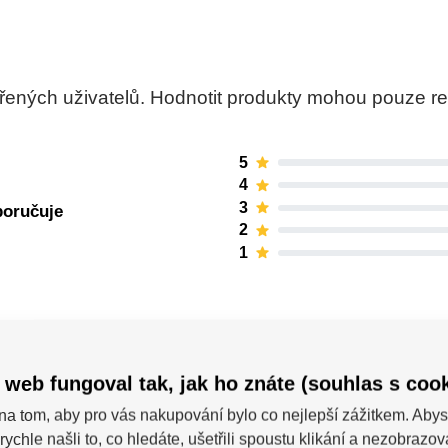
ných uživatelů. Hodnotit produkty mohou pouze regis
5
4
3
poručuje
2
1
 web fungoval tak, jak ho znáte (souhlas s cook
na tom, aby pro vás nakupování bylo co nejlepší zážitkem. Abys
rychle našli to, co hledáte, ušetřili spoustu klikání a nezobrazo