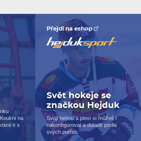
Přejdi na eshop
e
Svět hokeje se
značkou Hejduk
inku
 Koukni na
Svoji helmu a plexi si můžeš i
teré ti s
nakonfigurovat a doladit podle
svých potřeb.