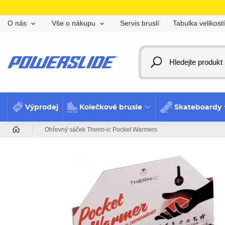
Servis bruslí
Tabulka velikostí
O nás
Vše o nákupu
Výprodej
Kolečkové brusle
Skateboardy
Ohřevný sáček Therm-ic Pocket Warmers