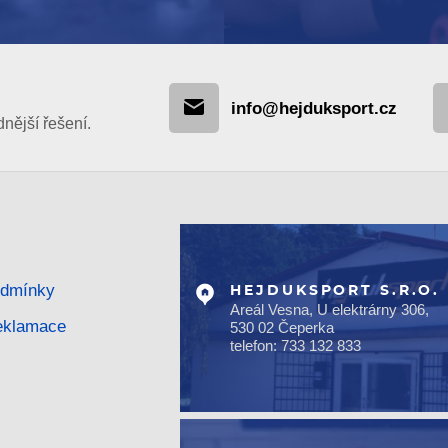
info@hejduksport.cz
ější řešení.
odmínky
HEJDUKSPORT S.R.O.
Areál Vesna, U elektrárny 306,
reklamace
530 02 Čeperka
telefon: 733 132 833