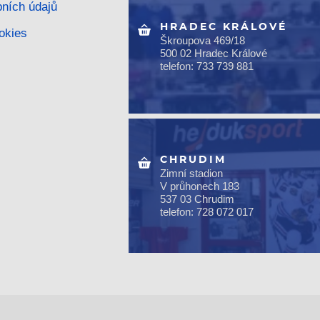
ních údajů
HRADEC KRÁLOVÉ
okies
Škroupova 469/18
500 02 Hradec Králové
telefon: 733 739 881
CHRUDIM
Zimní stadion
V průhonech 183
537 03 Chrudim
telefon: 728 072 017