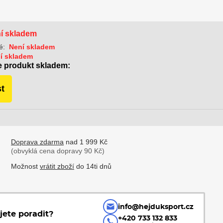
í skladem
é:
Není skladem
í skladem
e produkt skladem:
t
Doprava zdarma
nad 1 999 Kč
(obvyklá cena dopravy 90 Kč)
Možnost
vrátit zboží
do 14ti dnů
info@hejduksport.cz
jete poradit?
+420 733 132 833