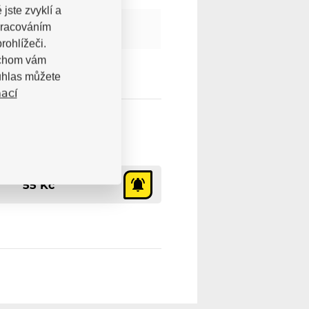
jste zvyklí a
pracováním
rohlížeči.
bychom vám
uhlas můžete
ací
55 Kč