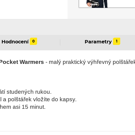
0
1
Hodnocení
Parametry
 Pocket Warmers
- malý praktický výhřevný polštáře
átí studených rukou.
 a polštářek vložíte do kapsy.
ěhem asi 15 minut.