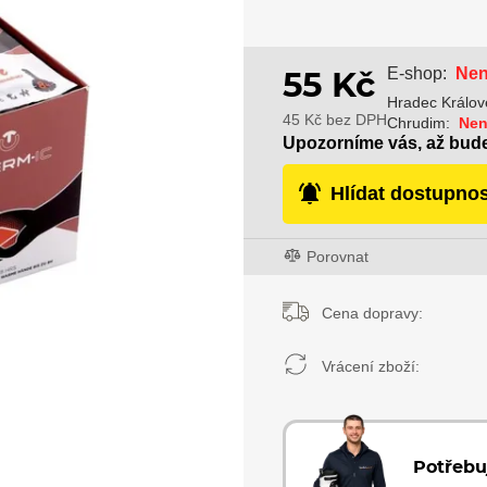
Nen
E-shop:
55 Kč
Hradec Králov
45 Kč bez DPH
Chrudim:
Nen
Upozorníme vás, až bud
Hlídat dostupnos
Porovnat
Cena dopravy:
Vrácení zboží:
Potřebu