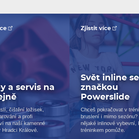
více
Zjistit více
Svět inline s
y a servis na
značkou
ejně
Powerslide
slí, čištění ložisek,
Chceš pokračovat v trén
arování a profi
bruslení i mimo sezónu?
ví na naší kamenné
nějaké inlinové vybevní, k
v Hradci Králové.
tréninkem pomůže.