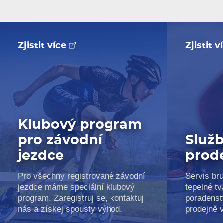
Zjistit více
Zjistit 
Klubový program
pro závodní
Služb
jezdce
prod
Pro všechny registrované závodní
Servis bru
jezdce máme speciální klubový
tepelné tv
program. Zaregistruj se, kontaktuj
poradenst
nás a získej spousty výhod.
prodejně 