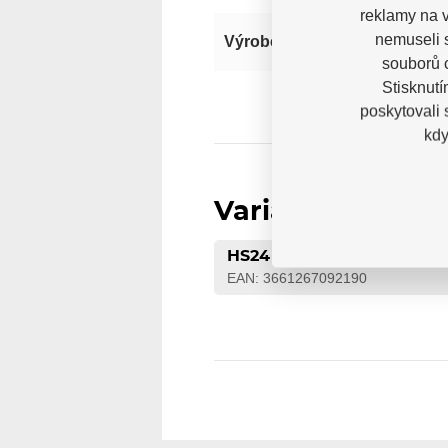
reklamy na v
nemuseli 
Výrobce
souborů c
Stisknutí
poskytovali
kdy
Varianty
HS24
EAN: 3661267092190