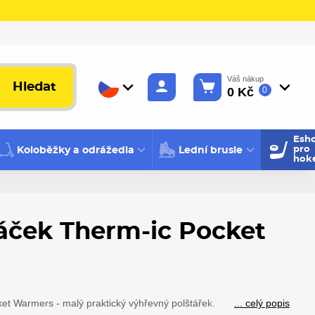
Váš nákup
Hledat
0 Kč
0
Esh
Koloběžky a odrážedla
Lední brusle
pro
hok
áček Therm-ic Pocket
t Warmers - malý praktický výhřevný polštářek.
... celý popis