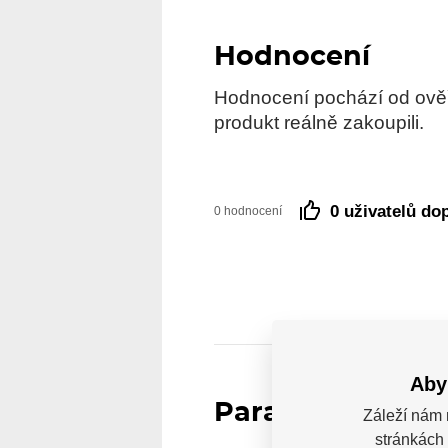
Hodnocení
Hodnocení pochází od ověře
produkt reálně zakoupili.
0 uživatelů do
0 hodnocení
Aby
Parametry
Záleží nám 
stránkách 