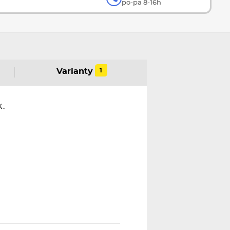
po-pa 8-16h
1
Varianty
k.