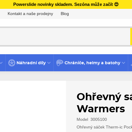
Powerslide novinky skladem. Sezóna může začít 😍
Kontakt a naše prodejny
Blog
Náhradní díly
Chrániče, helmy a batohy
Ohřevný s
Warmers
Model
3005100
Ohřevný sáček Therm-ic Pocke