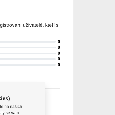
trovaní uživatelé, kteří si
0
0
0
0
0
ies)
te na našich
valy se vám