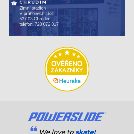
CHRUDIM
Zimní stadion
V průhonech 183
537 03 Chrudim
telefon: 728 072 017
We love to
skate!