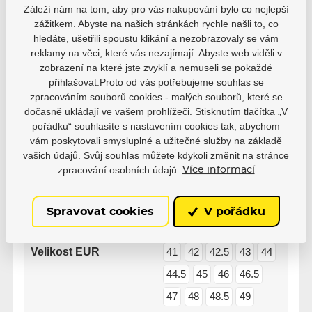
3
0
Záleží nám na tom, aby pro vás nakupování bylo co nejlepší
2
0
zážitkem. Abyste na našich stránkách rychle našli to, co
1
0
hledáte, ušetřili spoustu klikání a nezobrazovaly se vám
reklamy na věci, které vás nezajímají. Abyste web viděli v
zobrazení na které jste zvyklí a nemuseli se pokaždé
přihlašovat.Proto od vás potřebujeme souhlas se
zpracováním souborů cookies - malých souborů, které se
dočasně ukládají ve vašem prohlížeči. Stisknutím tlačítka „V
Parametry
pořádku“ souhlasíte s nastavením cookies tak, abychom
vám poskytovali smysluplné a užitečné služby na základě
vašich údajů. Svůj souhlas můžete kdykoli změnit na stránce
Výrobce
Powerslide
zpracování osobních údajů.
Více informací
36
36.5
37
38
Spravovat cookies
V pořádku
38.5
39
40
40.5
Velikost EUR
41
42
42.5
43
44
44.5
45
46
46.5
47
48
48.5
49