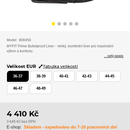
Model
908450
MYFIT Prime Bulletproof Liner – lehký, komfortní liner pro maximální
výkon a kontrolu.
... celý popis
Velikost EUR
Tabulka velikostí
36-37
38-39
40-41
42-43
44-45
46-47
48-49
4 410 Kč
3 645 Kč bez DPH
E-shop:
Skladem - expedováno do 7-10 pracovních dní