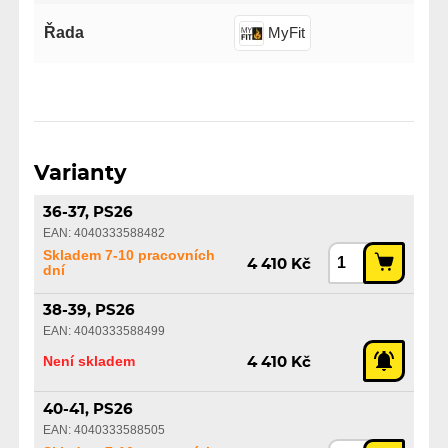
Řada
MyFit
Varianty
36-37, PS26
EAN: 4040333588482
Skladem 7-10 pracovních
4 410 Kč
dní
38-39, PS26
EAN: 4040333588499
Není skladem
4 410 Kč
40-41, PS26
EAN: 4040333588505