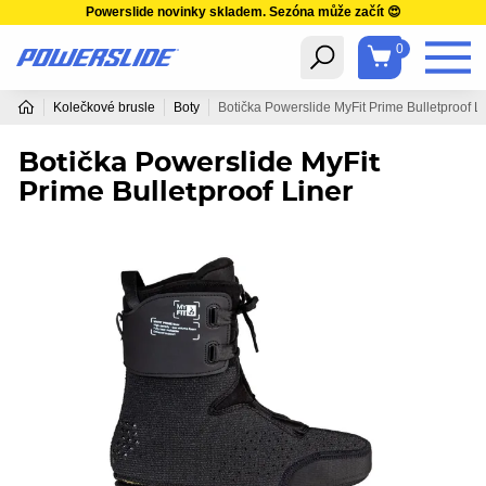
Powerslide novinky skladem. Sezóna může začít 😍
0
Kolečkové brusle
Boty
Botička Powerslide MyFit Prime Bulletproof L
Botička Powerslide MyFit
Prime Bulletproof Liner