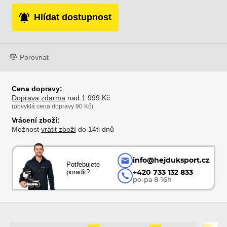
Hlídat dostupnost
Porovnat
Cena dopravy:
Doprava zdarma
nad 1 999 Kč
(obvyklá cena dopravy 90 Kč)
Vrácení zboží:
Možnost
vrátit zboží
do 14ti dnů
info@hejduksport.cz
Potřebujete
poradit?
+420 733 132 833
po-pa 8-16h