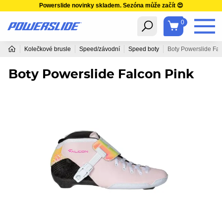
Powerslide novinky skladem. Sezóna může začít 😍
0
Kolečkové brusle
Speed/závodní
Speed boty
Boty Powerslide Fal
Boty Powerslide Falcon Pink