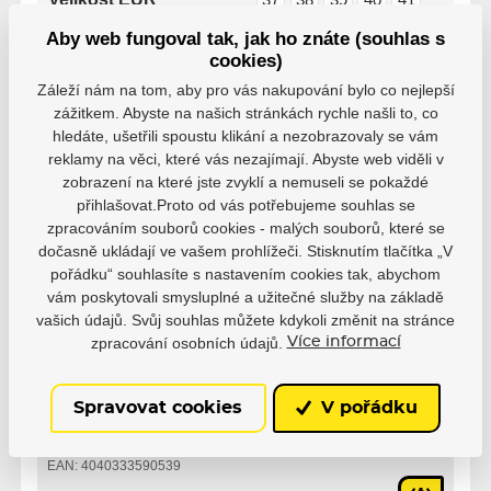
42
43
44
Aby web fungoval tak, jak ho znáte (souhlas s
cookies)
Záleží nám na tom, aby pro vás nakupování bylo co nejlepší
zážitkem. Abyste na našich stránkách rychle našli to, co
hledáte, ušetřili spoustu klikání a nezobrazovaly se vám
reklamy na věci, které vás nezajímají. Abyste web viděli v
zobrazení na které jste zvyklí a nemuseli se pokaždé
Varianty
přihlašovat.Proto od vás potřebujeme souhlas se
zpracováním souborů cookies - malých souborů, které se
32, PS26
dočasně ukládají ve vašem prohlížeči. Stisknutím tlačítka „V
EAN: 4040333590515
pořádku“ souhlasíte s nastavením cookies tak, abychom
Není skladem
7 105 Kč
vám poskytovali smysluplné a užitečné služby na základě
vašich údajů. Svůj souhlas můžete kdykoli změnit na stránce
33, PS26
zpracování osobních údajů.
Více informací
EAN: 4040333590522
Není skladem
7 105 Kč
Spravovat cookies
V pořádku
34, PS26
EAN: 4040333590539