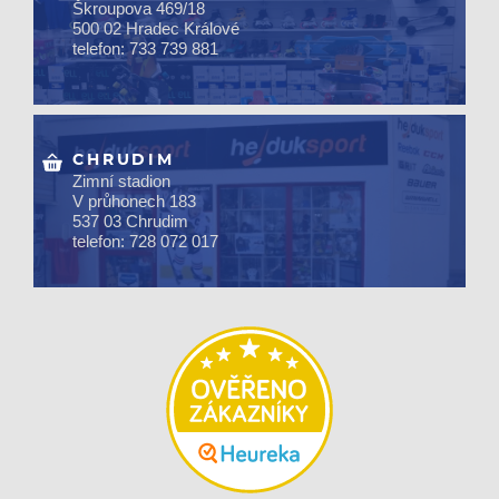
Škroupova 469/18
500 02 Hradec Králové
telefon: 733 739 881
CHRUDIM
Zimní stadion
V průhonech 183
537 03 Chrudim
telefon: 728 072 017