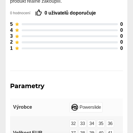
produkt reálně zakoupili.
0 uživatelů doporučuje
0 hodnocení
5
0
4
0
3
0
2
0
1
0
Parametry
Výrobce
Powerslide
32
33
34
35
36
Velikost EUR
37
38
39
40
41