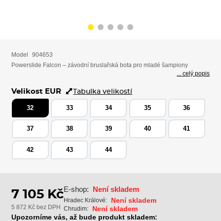
Model
904653
Powerslide Falcon – závodní bruslařská bota pro mladé šampiony
... celý popis
Velikost EUR
Tabulka velikostí
32
33
34
35
36
37
38
39
40
41
42
43
44
E-shop:
Není skladem
7 105 Kč
Není skladem
Hradec Králové:
5 872 Kč bez DPH
Není skladem
Chrudim:
Upozorníme vás, až bude produkt skladem: