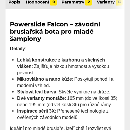
Popis
Hodnocení
0
Parametry
2
Varianty
13
Powerslide Falcon – závodní
bruslařská bota pro mladé
šampiony
Detaily:
Lehká konstrukce z karbonu a skelných
vláken
: Zajišťuje nízkou hmotnost a vysokou
pevnost.
Mikrovlákno a nano kůže
: Poskytují pohodlí a
moderní vzhled.
Stylová teal barva
: Skvěle vynikne na dráze.
Dvě varianty montáže
: 165 mm (do velikosti 35)
nebo 195 mm (od velikosti 36) pro různé rámy.
Inspirace sérií 3X
: Přenesené technologie z
ověřených závodních modelů.
Ideální pro mladé bruslaře, kteří chtějí rozvíjet své