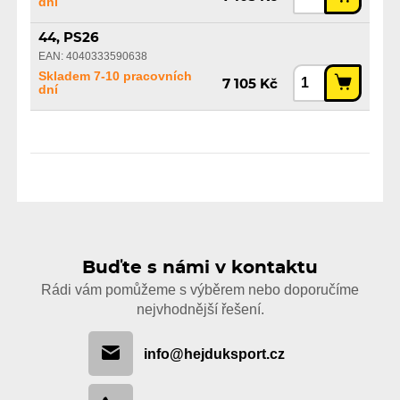
dní
44, PS26
EAN: 4040333590638
Skladem 7-10 pracovních
7 105 Kč
dní
Buďte s námi v kontaktu
Rádi vám pomůžeme s výběrem nebo doporučíme
nejvhodnější řešení.
info@hejduksport.cz