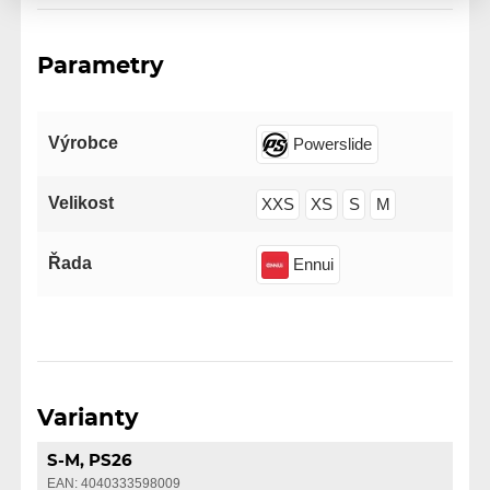
Parametry
Výrobce
Powerslide
Velikost
XXS
XS
S
M
Řada
Ennui
Varianty
S-M, PS26
EAN: 4040333598009