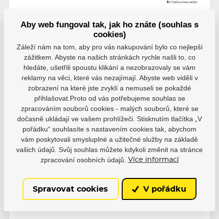
Aby web fungoval tak, jak ho znáte (souhlas s
cookies)
Záleží nám na tom, aby pro vás nakupování bylo co nejlepší
zážitkem. Abyste na našich stránkách rychle našli to, co
hledáte, ušetřili spoustu klikání a nezobrazovaly se vám
Hodnocení
reklamy na věci, které vás nezajímají. Abyste web viděli v
Hodnocení pochází od ověřených uživatelů. Hodnotit
zobrazení na které jste zvyklí a nemuseli se pokaždé
produkty mohou pouze registrovaní uživatelé, kteří si
přihlašovat.Proto od vás potřebujeme souhlas se
produkt reálně zakoupili.
zpracováním souborů cookies - malých souborů, které se
dočasně ukládají ve vašem prohlížeči. Stisknutím tlačítka „V
0 uživatelů doporučuje
0 hodnocení
pořádku“ souhlasíte s nastavením cookies tak, abychom
vám poskytovali smysluplné a užitečné služby na základě
5
0
vašich údajů. Svůj souhlas můžete kdykoli změnit na stránce
4
0
zpracování osobních údajů.
Více informací
3
0
2
0
1
0
Spravovat cookies
V pořádku