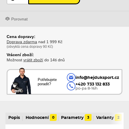
Porovnat
Cena dopravy:
Doprava zdarma
nad 1 999 Kč
(obvyklá cena dopravy 90 Kč)
Vrácení zboží:
Možnost
vrátit zboží
do 14ti dnů
info@hejduksport.cz
Potřebujete
poradit?
+420 733 132 833
po-pa 8-16h
Popis
Hodnocení
0
Parametry
3
Varianty
2