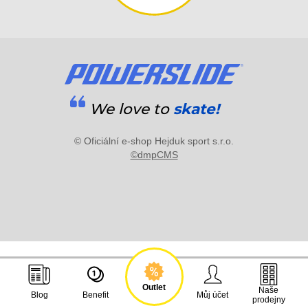
We love to
skate!
© Oficiální e-shop Hejduk sport s.r.o.
©dmpCMS
Outlet
Naše
Blog
Benefit
Můj účet
prodejny
.....