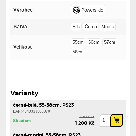
Výrobce
Powerslide
Barva
Bílá
Černá
Modrá
55cm
56cm
57cm
Velikost
58cm
Varianty
černá-bílá, 55-58cm, PS23
EAN: 4040333565070
2 399 Kč
Skladem
1 208 Kč
černá-modrá, 55-58cm, PS23