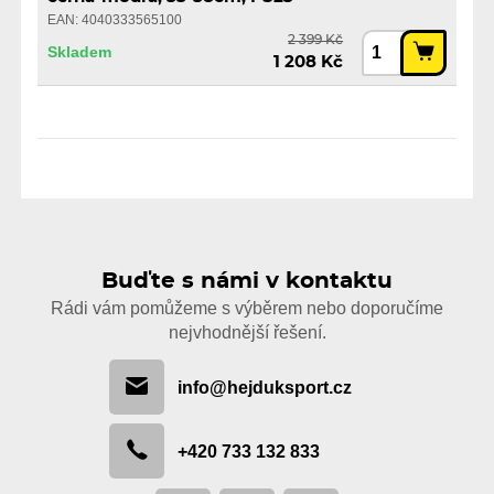
EAN: 4040333565100
2 399 Kč
Skladem
1 208 Kč
Buďte s námi v kontaktu
Rádi vám pomůžeme s výběrem nebo doporučíme
nejvhodnější řešení.
info@hejduksport.cz
+420 733 132 833