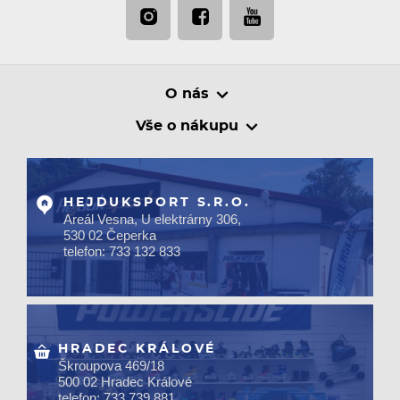
O nás
Vše o nákupu
HEJDUKSPORT S.R.O.
Areál Vesna, U elektrárny 306,
530 02 Čeperka
telefon: 733 132 833
HRADEC KRÁLOVÉ
Škroupova 469/18
500 02 Hradec Králové
telefon: 733 739 881