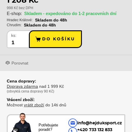
1 208 Kč
998 Kč bez DPH
E-shop:
Skladem - expedováno do 1-2 pracovních dní
Skladem do 48h
Hradec Králové:
Skladem do 48h
Chrudim:
ks:
DO KOŠÍKU
Porovnat
Cena dopravy:
Doprava zdarma
nad 1 999 Kč
(obvyklá cena dopravy 90 Kč)
Vrácení zboží:
Možnost
vrátit zboží
do 14ti dnů
info@hejduksport.cz
Potřebujete
poradit?
+420 733 132 833