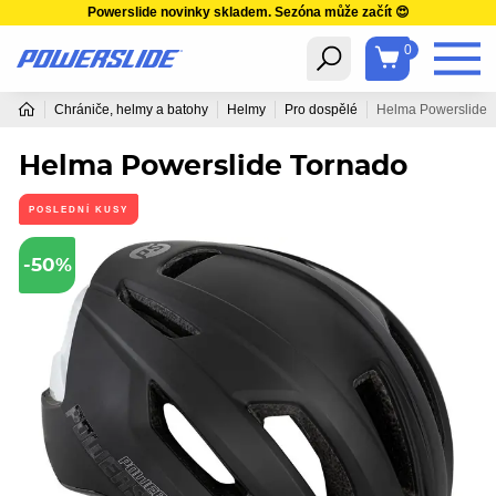
Powerslide novinky skladem. Sezóna může začít 😍
0
Chrániče, helmy a batohy
Helmy
Pro dospělé
Helma Powerslide 
Helma Powerslide Tornado
POSLEDNÍ KUSY
-50%