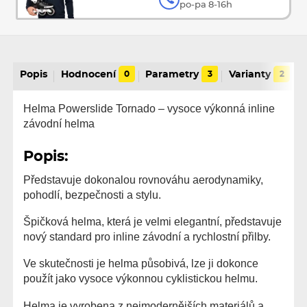
po-pa 8-16h
Popis
Hodnocení
0
Parametry
3
Varianty
2
Helma Powerslide Tornado – vysoce výkonná inline
závodní helma
Popis:
Představuje dokonalou rovnováhu aerodynamiky,
pohodlí, bezpečnosti a stylu.
Špičková helma, která je velmi elegantní, představuje
nový standard pro inline závodní a rychlostní přilby.
Ve skutečnosti je helma působivá, lze ji dokonce
použít jako vysoce výkonnou cyklistickou helmu.
Helma je vyrobena z nejmodernějších materiálů a