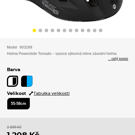
Model
903289
Helma Powerslide Tornado – vysoce výkonná inline závodní helma
... celý popis
Barva
Velikost
Tabulka velikostí
55-58cm
2 399 Kč