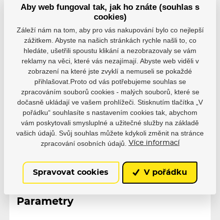
Aby web fungoval tak, jak ho znáte (souhlas s
cookies)
Hodnocení
Záleží nám na tom, aby pro vás nakupování bylo co nejlepší
Hodnocení pochází od ověřených uživatelů. Hodnotit
zážitkem. Abyste na našich stránkách rychle našli to, co
produkty mohou pouze registrovaní uživatelé, kteří si
hledáte, ušetřili spoustu klikání a nezobrazovaly se vám
produkt reálně zakoupili.
reklamy na věci, které vás nezajímají. Abyste web viděli v
zobrazení na které jste zvyklí a nemuseli se pokaždé
0 uživatelů doporučuje
0 hodnocení
přihlašovat.Proto od vás potřebujeme souhlas se
zpracováním souborů cookies - malých souborů, které se
5
0
dočasně ukládají ve vašem prohlížeči. Stisknutím tlačítka „V
4
0
pořádku“ souhlasíte s nastavením cookies tak, abychom
3
0
vám poskytovali smysluplné a užitečné služby na základě
2
0
vašich údajů. Svůj souhlas můžete kdykoli změnit na stránce
1
0
zpracování osobních údajů.
Více informací
Spravovat cookies
V pořádku
Parametry