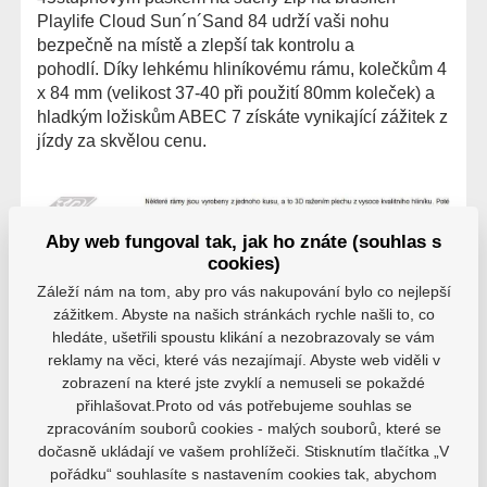
Playlife Cloud Sun´n´Sand 84 udrží vaši nohu
bezpečně na místě a zlepší tak kontrolu a
pohodlí. Díky lehkému hliníkovému rámu, kolečkům 4
x 84 mm (velikost 37-40 při použití 80mm koleček) a
hladkým ložiskům ABEC 7 získáte vynikající zážitek z
jízdy za skvělou cenu.
Aby web fungoval tak, jak ho znáte (souhlas s
cookies)
Záleží nám na tom, aby pro vás nakupování bylo co nejlepší
zážitkem. Abyste na našich stránkách rychle našli to, co
hledáte, ušetřili spoustu klikání a nezobrazovaly se vám
reklamy na věci, které vás nezajímají. Abyste web viděli v
Hodnocení
zobrazení na které jste zvyklí a nemuseli se pokaždé
Hodnocení pochází od ověřených uživatelů. Hodnotit
přihlašovat.Proto od vás potřebujeme souhlas se
produkty mohou pouze registrovaní uživatelé, kteří si
zpracováním souborů cookies - malých souborů, které se
produkt reálně zakoupili.
dočasně ukládají ve vašem prohlížeči. Stisknutím tlačítka „V
pořádku“ souhlasíte s nastavením cookies tak, abychom