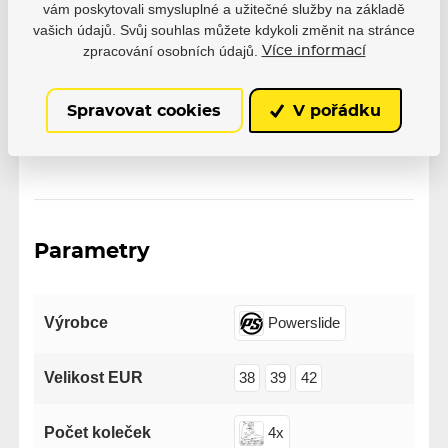
0 uživatelů doporučuje
0 hodnocení
vám poskytovali smysluplné a užitečné služby na základě
vašich údajů. Svůj souhlas můžete kdykoli změnit na stránce
5
0
zpracování osobních údajů.
Více informací
4
0
3
0
2
0
Spravovat cookies
V pořádku
1
0
Parametry
Výrobce
Powerslide
Velikost EUR
38
39
42
Počet koleček
4x