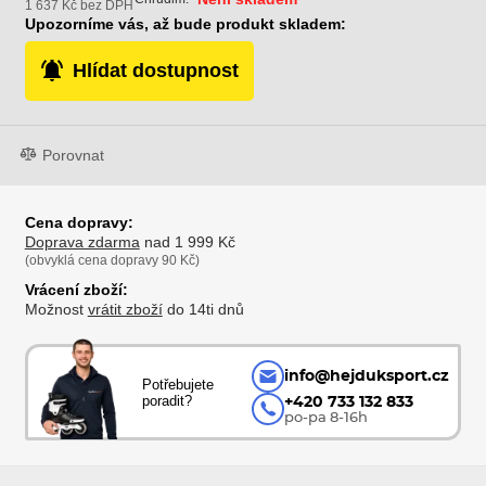
1 637 Kč bez DPH
Upozorníme vás, až bude produkt skladem:
Hlídat dostupnost
Porovnat
Cena dopravy:
Doprava zdarma
nad 1 999 Kč
(obvyklá cena dopravy 90 Kč)
Vrácení zboží:
Možnost
vrátit zboží
do 14ti dnů
info@hejduksport.cz
Potřebujete
poradit?
+420 733 132 833
po-pa 8-16h