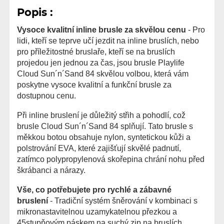
Popis :
Vysoce kvalitní inline brusle za skvělou cenu
- Pro
lidi, kteří se teprve učí jezdit na inline bruslích, nebo
pro příležitostné bruslaře, kteří se na bruslích
projedou jen jednou za čas, jsou brusle Playlife
Cloud Sun´n´Sand 84 skvělou volbou, která vám
poskytne vysoce kvalitní a funkční brusle za
dostupnou cenu.
Při inline bruslení je důležitý střih a pohodlí, což
brusle Cloud Sun´n´Sand 84 splňují. Tato brusle s
měkkou botou obsahuje nylon, syntetickou kůži a
polstrování EVA, které zajišťují skvělé padnutí,
zatímco polypropylenová skořepina chrání nohu před
škrábanci a nárazy.
Vše, co potřebujete pro rychlé a zábavné
bruslení
- Tradiční systém šněrování v kombinaci s
mikronastavitelnou uzamykatelnou přezkou a
45stupňovým páskem na suchý zip na bruslích