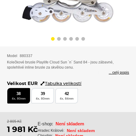
Model
880337
Kolečkové brusle Playlife Cloud Sun ´n´ Sand 84 - jsou zábavné,
spolehlivé inline brusle za skvělou cenu.
... celý popis
Velikost EUR
Tabulka velikostí
38
39
42
4x, 80mm
4x, 80mm
4x, 84mm
2 805 Kč
E-shop:
Není skladem
1 981 Kč
Není skladem
Hradec Králové:
Není skladem
Chrudim: