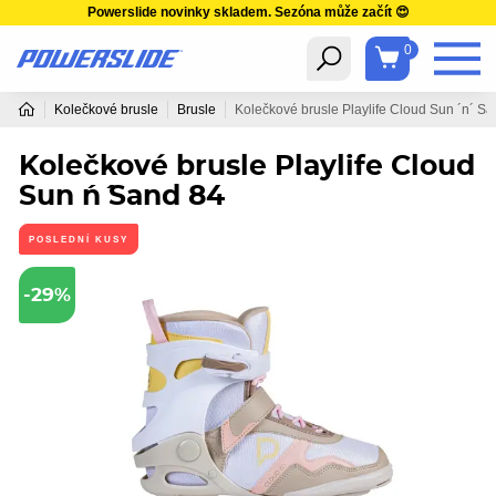
Powerslide novinky skladem. Sezóna může začít 😍
0
Kolečkové brusle
Brusle
Kolečkové brusle Playlife Cloud Sun ´n´ S
Kolečkové brusle Playlife Cloud
Sun ´n´ Sand 84
POSLEDNÍ KUSY
-29%