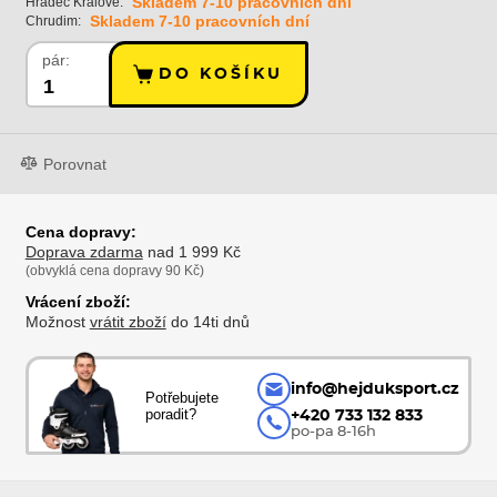
Skladem 7-10 pracovních dní
Hradec Králové:
Skladem 7-10 pracovních dní
Chrudim:
pár:
DO KOŠÍKU
Porovnat
Cena dopravy:
Doprava zdarma
nad 1 999 Kč
(obvyklá cena dopravy 90 Kč)
Vrácení zboží:
Možnost
vrátit zboží
do 14ti dnů
info@hejduksport.cz
Potřebujete
poradit?
+420 733 132 833
po-pa 8-16h