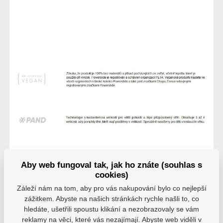
Aby web fungoval tak, jak ho znáte (souhlas s
cookies)
Hodnocení
Záleží nám na tom, aby pro vás nakupování bylo co nejlepší
zážitkem. Abyste na našich stránkách rychle našli to, co
Hodnocení pochází od ověřených uživatelů. Hodnotit
hledáte, ušetřili spoustu klikání a nezobrazovaly se vám
produkty mohou pouze registrovaní uživatelé, kteří si
reklamy na věci, které vás nezajímají. Abyste web viděli v