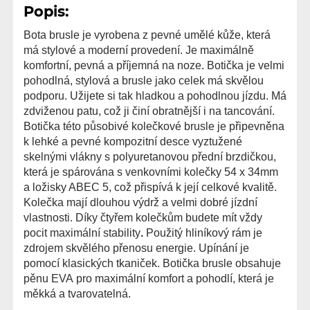
Popis:
Bota brusle je vyrobena z pevné umělé kůže, která
má stylové a moderní provedení. Je maximálně
komfortní, pevná a příjemná na noze. Botička je velmi
pohodlná, stylová a brusle jako celek má skvělou
podporu. Užijete si tak hladkou a pohodlnou jízdu. Má
zdviženou patu, což ji činí obratnější i na tancování.
Botička této působivé kolečkové brusle je připevněna
k lehké a pevné kompozitní desce vyztužené
skelnými vlákny s polyuretanovou přední brzdičkou,
která je spárována s venkovními kolečky 54 x 34mm
a ložisky ABEC 5, což přispívá k její celkové kvalitě.
Kolečka mají dlouhou výdrž a velmi dobré jízdní
vlastnosti. Díky
čtyřem kolečkům budete mít vždy
pocit maximální stability
.
Použitý hliníkový rám je
zdrojem skvělého přenosu energie. Upínání je
pomocí klasických tkaniček. Botička brusle obsahuje
pěnu EVA pro maximální komfort a pohodlí, která je
měkká a tvarovatelná.