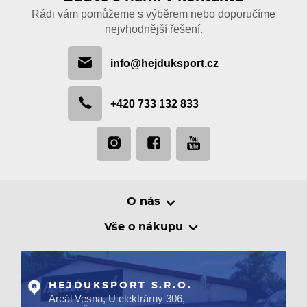
Rádi vám pomůžeme s výběrem nebo doporučíme
nejvhodnější řešení.
info@hejduksport.cz
+420 733 132 833
O nás
Vše o nákupu
HEJDUKSPORT S.R.O.
Areál Vesna, U elektrárny 306,