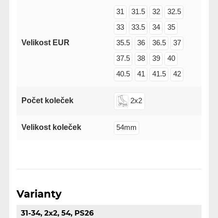
31
31.5
32
32.5
33
33.5
34
35
Velikost EUR
35.5
36
36.5
37
37.5
38
39
40
40.5
41
41.5
42
Počet koleček
2x2
Velikost koleček
54mm
Varianty
31-34, 2x2, 54, PS26