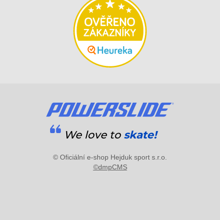
We love to
skate!
© Oficiální e-shop Hejduk sport s.r.o.
©dmpCMS