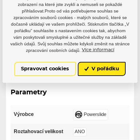
produkt reálně zakoupili.
zobrazení na které jste zvyklí a nemuseli se pokaždé
přihlašovat.Proto od vás potřebujeme souhlas se
0 uživatelů doporučuje
0 hodnocení
zpracováním souborů cookies - malých souborů, které se
dočasně ukládají ve vašem prohlížeči. Stisknutím tlačítka „V
5
0
pořádku“ souhlasíte s nastavením cookies tak, abychom
4
0
vám poskytovali smysluplné a užitečné služby na základě
3
0
vašich údajů. Svůj souhlas můžete kdykoli změnit na stránce
2
0
zpracování osobních údajů.
Více informací
1
0
Spravovat cookies
V pořádku
Parametry
Výrobce
Powerslide
Roztahovací velikost
ANO