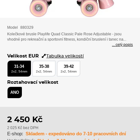
Model
880329
Kolečkové brusle Playlife Quad Classic Pale Rose Adjustable - jsou
vhodné pro rekreační a sportovní fitness, kondiční bruslení i tanec na...
... celý popis
Velikost EUR
Tabulka velikostí
31-34
35-38
39-42
2x2, 54mm
2x2, 54mm
2x2, 54mm
Roztahovací velikost
ANO
2 450 Kč
2 025 Kč bez DPH
E-shop:
Skladem - expedováno do 7-10 pracovních dní