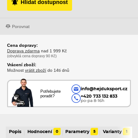
Hlídat dostupnost
Porovnat
Cena dopravy:
Doprava zdarma
nad 1 999 Kč
(obvyklá cena dopravy 90 Kč)
Vrácení zboží:
Možnost
vrátit zboží
do 14ti dnů
info@hejduksport.cz
Potřebujete
poradit?
+420 733 132 833
po-pa 8-16h
Popis
Hodnocení
0
Parametry
5
Varianty
1