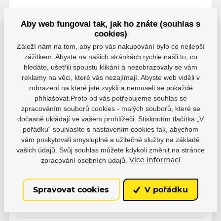
Aby web fungoval tak, jak ho znáte (souhlas s
cookies)
Záleží nám na tom, aby pro vás nakupování bylo co nejlepší
zážitkem. Abyste na našich stránkách rychle našli to, co
Hodnocení
hledáte, ušetřili spoustu klikání a nezobrazovaly se vám
reklamy na věci, které vás nezajímají. Abyste web viděli v
Hodnocení pochází od ověřených uživatelů. Hodnotit
zobrazení na které jste zvyklí a nemuseli se pokaždé
produkty mohou pouze registrovaní uživatelé, kteří si
přihlašovat.Proto od vás potřebujeme souhlas se
produkt reálně zakoupili.
zpracováním souborů cookies - malých souborů, které se
dočasně ukládají ve vašem prohlížeči. Stisknutím tlačítka „V
0 uživatelů doporučuje
0 hodnocení
pořádku“ souhlasíte s nastavením cookies tak, abychom
vám poskytovali smysluplné a užitečné služby na základě
5
0
4
0
vašich údajů. Svůj souhlas můžete kdykoli změnit na stránce
3
0
zpracování osobních údajů.
Více informací
2
0
1
0
Spravovat cookies
V pořádku