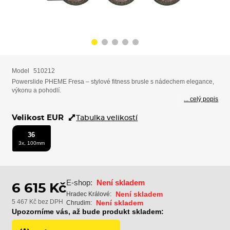
Model
510212
Powerslide PHEME Fresa – stylové fitness brusle s nádechem elegance,
výkonu a pohodlí.
... celý popis
Velikost EUR
Tabulka velikostí
36
3x, 100mm
E-shop:
Není skladem
6 615 Kč
Není skladem
Hradec Králové:
5 467 Kč bez DPH
Není skladem
Chrudim:
Upozorníme vás, až bude produkt skladem: