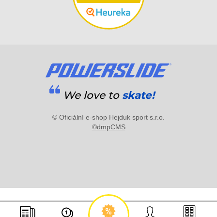
We love to
skate!
© Oficiální e-shop Hejduk sport s.r.o.
©dmpCMS