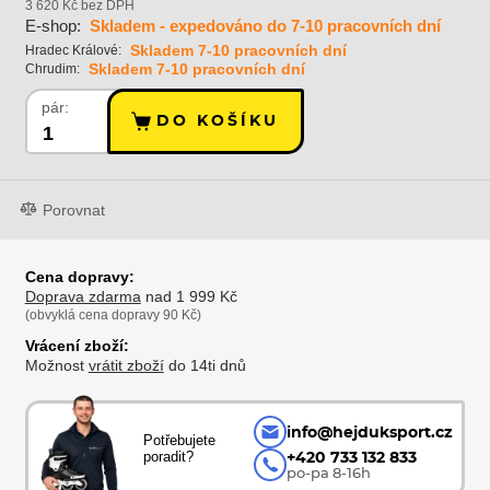
3 620 Kč bez DPH
E-shop:
Skladem - expedováno do 7-10 pracovních dní
Skladem 7-10 pracovních dní
Hradec Králové:
Skladem 7-10 pracovních dní
Chrudim:
pár:
DO KOŠÍKU
Porovnat
Cena dopravy:
Doprava zdarma
nad 1 999 Kč
(obvyklá cena dopravy 90 Kč)
Vrácení zboží:
Možnost
vrátit zboží
do 14ti dnů
info@hejduksport.cz
Potřebujete
poradit?
+420 733 132 833
po-pa 8-16h