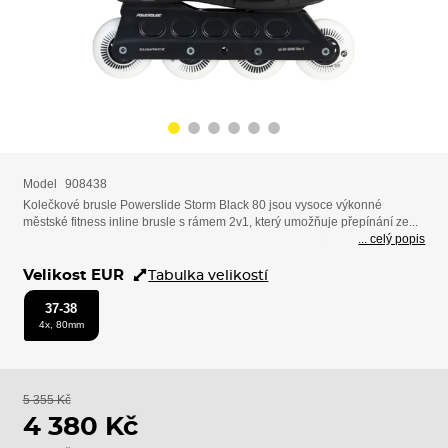
Model
908438
Kolečkové brusle Powerslide Storm Black 80 jsou vysoce výkonné
městské fitness inline brusle s rámem 2v1, který umožňuje přepínání ze...
... celý popis
Velikost EUR
Tabulka velikostí
37-38
4x, 80mm
5 355 Kč
4 380 Kč