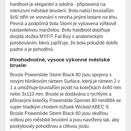
hardboot je elegantní a odolná - připravená na
intenzivní městské bruslení. Bota nabízí bruslařům
širší střih ve srovnání s mnoha jinými botami na trhu.
Pevná a podpůrná bota Storm je vybavena výškově
nastavitelnou manžetou. Botu hardboot doplňuje
dvojitá vložka MYFIT Fat Boy s anatomickým
polstrováním, která zajišťuje, že bota pokaždé dobře
padne a je pohodlná.
Plnohodnotné, vysoce výkonné městské
brusle:
Brusle Powerslide Storm Black 80 jsou spojeny s
novým hliníkovým rámem Surface, který je rámem 2 v
1 a umožňuje bruslařům jezdit na kolečkách 4x80 mm
nebo 3x110 mm. Brusle je dodávána s rychlými a
přilnavými kolečky Powerslide Spinner 80 mm/88A se
super hladkým chodem ložisek Wicked ABEC 9.
Brusle Powerslide Storm Black 80 jsou skvělou
volbou pro městské bruslení a jsou navrženy tak, aby
poskytovaly pohodlnou a citlivou jízdu.