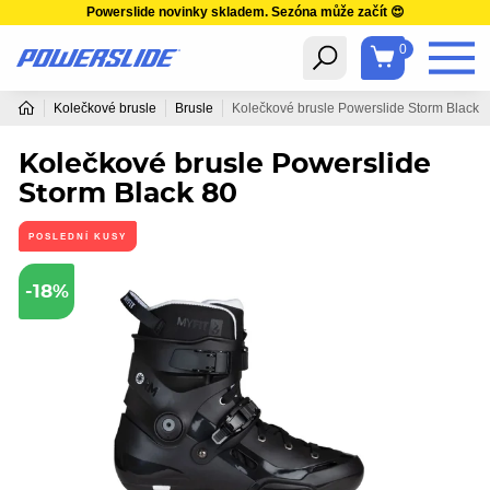
Powerslide novinky skladem. Sezóna může začít 😍
0
Kolečkové brusle
Brusle
Kolečkové brusle Powerslide Storm Black 
Kolečkové brusle Powerslide
Storm Black 80
POSLEDNÍ KUSY
-18%