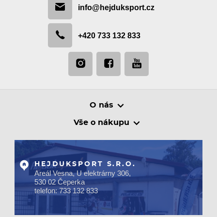
info@hejduksport.cz
+420 733 132 833
O nás
Vše o nákupu
HEJDUKSPORT S.R.O.
Areál Vesna, U elektrárny 306,
530 02 Čeperka
telefon: 733 132 833