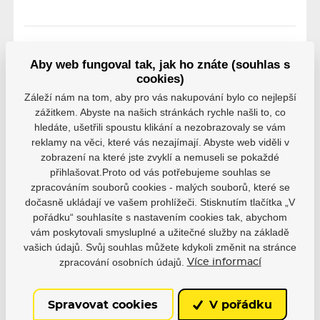
Hodnocení
Aby web fungoval tak, jak ho znáte (souhlas s
cookies)
Hodnocení pochází od ověřených uživatelů. Hodnotit
Záleží nám na tom, aby pro vás nakupování bylo co nejlepší
produkty mohou pouze registrovaní uživatelé, kteří si
zážitkem. Abyste na našich stránkách rychle našli to, co
produkt reálně zakoupili.
hledáte, ušetřili spoustu klikání a nezobrazovaly se vám
reklamy na věci, které vás nezajímají. Abyste web viděli v
0 uživatelů doporučuje
0 hodnocení
zobrazení na které jste zvyklí a nemuseli se pokaždé
přihlašovat.Proto od vás potřebujeme souhlas se
5
0
zpracováním souborů cookies - malých souborů, které se
4
0
3
0
dočasně ukládají ve vašem prohlížeči. Stisknutím tlačítka „V
2
0
pořádku“ souhlasíte s nastavením cookies tak, abychom
1
0
vám poskytovali smysluplné a užitečné služby na základě
vašich údajů. Svůj souhlas můžete kdykoli změnit na stránce
zpracování osobních údajů.
Více informací
Spravovat cookies
V pořádku