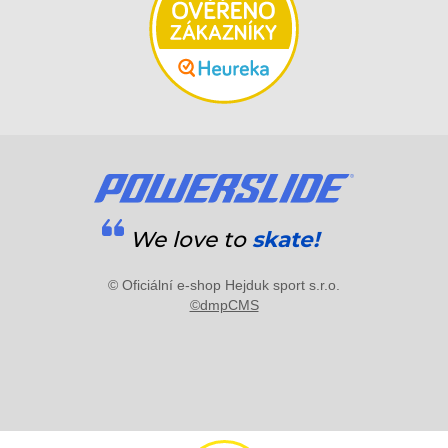
We love to
skate!
© Oficiální e-shop Hejduk sport s.r.o.
©dmpCMS