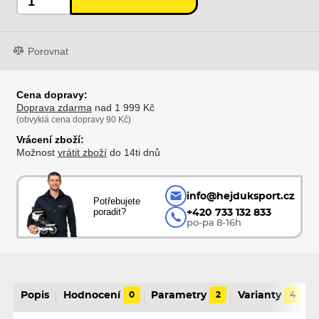
Porovnat
Cena dopravy:
Doprava zdarma
nad 1 999 Kč
(obvyklá cena dopravy 90 Kč)
Vrácení zboží:
Možnost
vrátit zboží
do 14ti dnů
info@hejduksport.cz
Potřebujete
poradit?
+420 733 132 833
po-pa 8-16h
Popis
Hodnocení
0
Parametry
2
Varianty
4