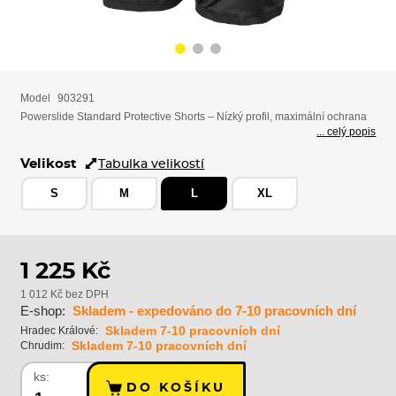
Model
903291
Powerslide Standard Protective Shorts – Nízký profil, maximální ochrana
... celý popis
Velikost
Tabulka velikostí
S
M
L
XL
1 225 Kč
1 012 Kč bez DPH
E-shop:
Skladem - expedováno do 7-10 pracovních dní
Skladem 7-10 pracovních dní
Hradec Králové:
Skladem 7-10 pracovních dní
Chrudim:
ks:
DO KOŠÍKU