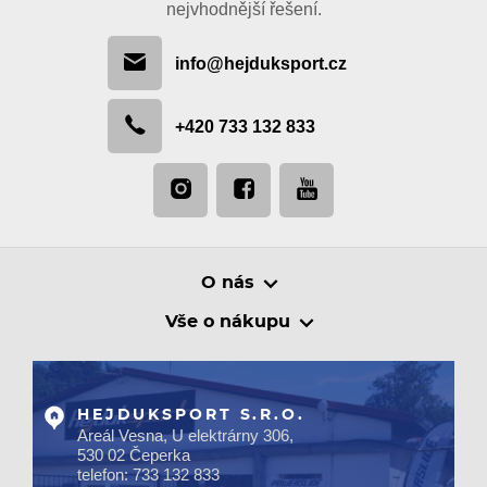
nejvhodnější řešení.
info@hejduksport.cz
+420 733 132 833
O nás
Vše o nákupu
HEJDUKSPORT S.R.O.
Areál Vesna, U elektrárny 306,
530 02 Čeperka
telefon: 733 132 833