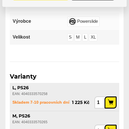
Parametry
Výrobce
Powerslide
Velikost
S
M
L
XL
Varianty
L, PS26
EAN: 4040333570258
Skladem 7-10 pracovních dní
1 225 Kč
M, PS26
EAN: 4040333570265