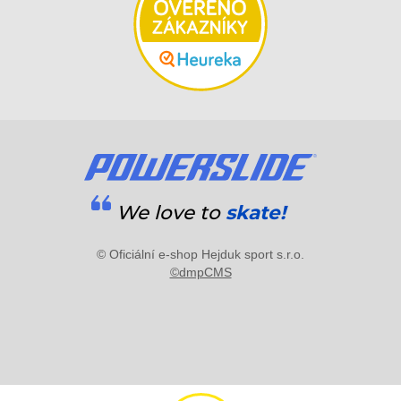
We love to
skate!
© Oficiální e-shop Hejduk sport s.r.o.
©dmpCMS