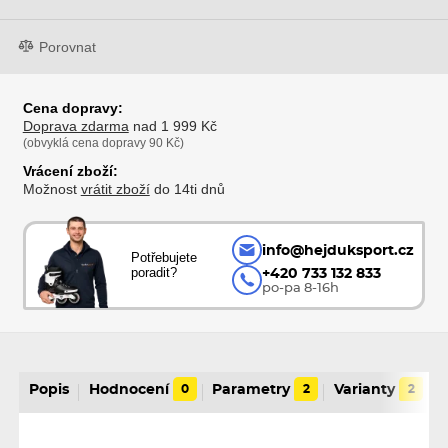
Porovnat
Cena dopravy:
Doprava zdarma
nad 1 999 Kč
(obvyklá cena dopravy 90 Kč)
Vrácení zboží:
Možnost
vrátit zboží
do 14ti dnů
info@hejduksport.cz
Potřebujete
poradit?
+420 733 132 833
po-pa 8-16h
Popis
Hodnocení
0
Parametry
2
Varianty
2