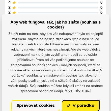
4
0
3
0
2
0
1
0
Aby web fungoval tak, jak ho znáte (souhlas s
cookies)
Záleží nám na tom, aby pro vás nakupování bylo co nejlepší
zážitkem. Abyste na našich stránkách rychle našli to, co
hledáte, ušetřili spoustu klikání a nezobrazovaly se vám
Parametry
reklamy na věci, které vás nezajímají. Abyste web viděli v
zobrazení na které jste zvyklí a nemuseli se pokaždé
přihlašovat.Proto od vás potřebujeme souhlas se
zpracováním souborů cookies - malých souborů, které se
Výrobce
Powerslide
dočasně ukládají ve vašem prohlížeči. Stisknutím tlačítka „V
pořádku“ souhlasíte s nastavením cookies tak, abychom
Strana
Levá
Pravá
vám poskytovali smysluplné a užitečné služby na základě
vašich údajů. Svůj souhlas můžete kdykoli změnit na stránce
zpracování osobních údajů.
Více informací
Spravovat cookies
V pořádku