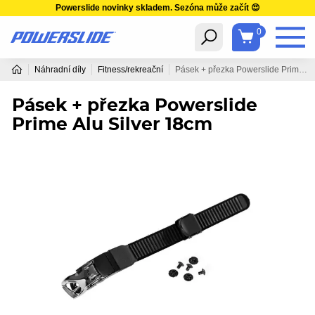
Powerslide novinky skladem. Sezóna může začít 😍
0
Náhradní díly
Fitness/rekreační
Pásek + přezka Powerslide Prime Alu Silver 18cm
Pásek + přezka Powerslide
Prime Alu Silver 18cm