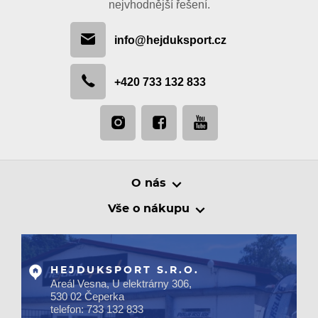
nejvhodnější řešení.
info@hejduksport.cz
+420 733 132 833
O nás
Vše o nákupu
HEJDUKSPORT S.R.O.
Areál Vesna, U elektrárny 306,
530 02 Čeperka
telefon: 733 132 833