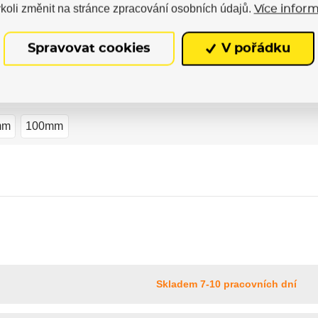
Powerslide
koli změnit na stránce zpracování osobních údajů.
Více inform
mm (11.0")
305mm (12.0")
Spravovat cookies
V pořádku
4x
mm
100mm
Skladem 7-10 pracovních dní