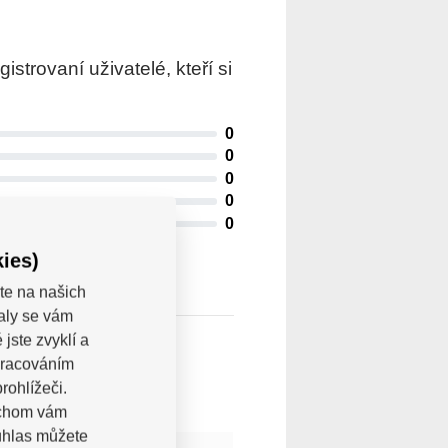
trovaní uživatelé, kteří si
0
0
0
0
0
ies)
te na našich
valy se vám
jste zvyklí a
pracováním
rohlížeči.
bychom vám
uhlas můžete