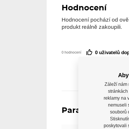
Hodnocení
Hodnocení pochází od ověře
produkt reálně zakoupili.
0 uživatelů do
0 hodnocení
Aby
Záleží nám 
stránkách 
reklamy na v
nemuseli 
Parametry
souborů c
Stisknutí
poskytovali