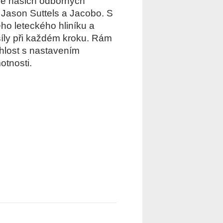
áce našich odborných
, Jason Suttels a Jacobo. S
o leteckého hliníku a
síly při každém kroku. Rám
hlost s nastavením
otnosti.