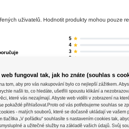
ných uživatelů. Hodnotit produkty mohou pouze regis
5
4
3
poručuje
2
1
 web fungoval tak, jak ho znáte (souhlas s cook
na tom, aby pro vás nakupování bylo co nejlepší zážitkem. Abys
rychle našli to, co hledáte, ušetřili spoustu klikání a nezobrazo
ěci, které vás nezajímají. Abyste web viděli v zobrazení na které 
se pokaždé přihlašovat.Proto od vás potřebujeme souhlas se z
ookies - malých souborů, které se dočasně ukládají ve vašem p
m tlačítka „V pořádku“ souhlasíte s nastavením cookies tak, a
 smysluplné a užitečné služby na základě vašich údajů. Svůj so