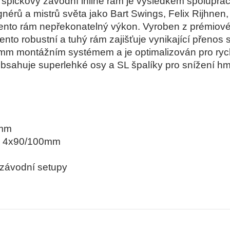
 špičkový závodní inline rám je výsledkem spolupr
gnérů a mistrů světa jako Bart Swings, Felix Rijhnen
ento rám nepřekonatelný výkon. Vyroben z prémiovéh
nto robustní a tuhý rám zajišťuje vynikající přenos 
mm montážním systémem a je optimalizován pro ryc
bsahuje superlehké osy a SL špalíky pro snížení hm
mm
:
4x90/100mm
závodní setupy