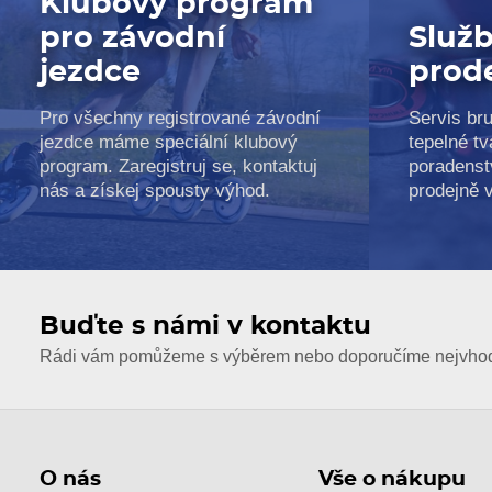
Klubový program
pro závodní
Služb
jezdce
prod
Pro všechny registrované závodní
Servis bru
jezdce máme speciální klubový
tepelné tv
program. Zaregistruj se, kontaktuj
poradenst
nás a získej spousty výhod.
prodejně 
Buďte s námi v kontaktu
Rádi vám pomůžeme s výběrem nebo doporučíme nejvhodn
O nás
Vše o nákupu