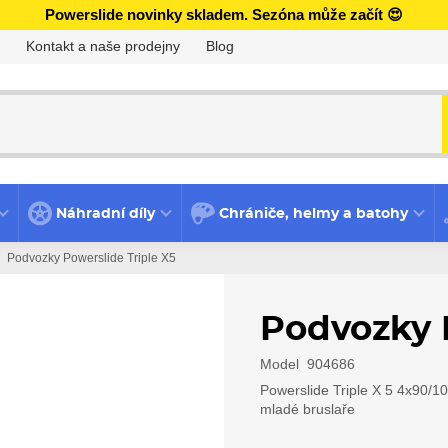
Powerslide novinky skladem. Sezóna může začít 😍
Kontakt a naše prodejny
Blog
Náhradní díly
Chrániče, helmy a batohy
Podvozky Powerslide Triple X5
Podvozky P
Model
904686
Powerslide Triple X 5 4x90/1
mladé bruslaře