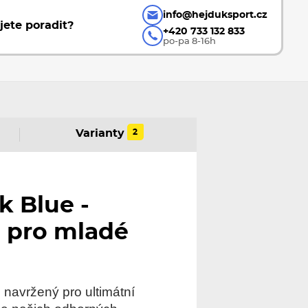
info@hejduksport.cz
jete poradit?
+420 733 132 833
po-pa 8-16h
2
Varianty
k Blue -
 pro mladé
, navržený pro ultimátní