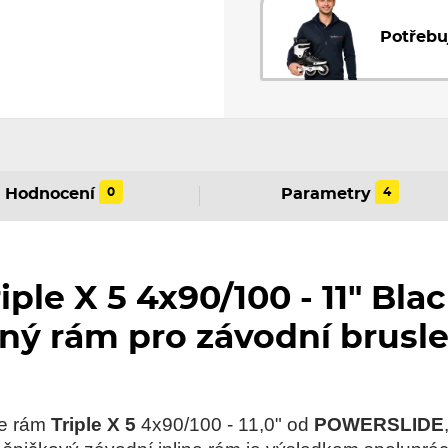
Potřebu
0
4
Hodnocení
Parametry
ple X 5 4x90/100 - 11" Blac
ý rám pro závodní brusle
ge rám
Triple X 5
4x90/100 - 11,0" od
POWERSLIDE