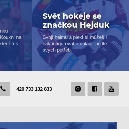
e
Svět hokeje se
značkou Hejduk
inku
 Koukni na
Svoji helmu a plexi si můžeš i
teré ti s
nakonfigurovat a doladit podle
svých potřeb.
+420 733 132 833