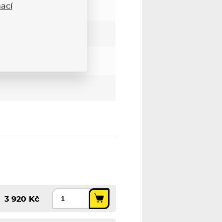
ací
3 920 Kč