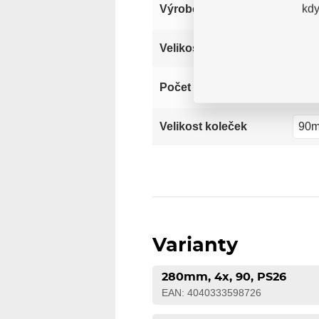
kdy
Výrobce
280
Velikost
Počet koleček
90
Velikost koleček
Varianty
280mm, 4x, 90, PS26
EAN: 4040333598726