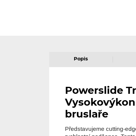
Popis
Powerslide Tri
Vysokovýkonn
bruslaře
Představujeme cutting-ed