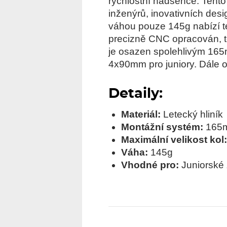
rychlostní nadšence. Tento
inženýrů, inovativních desi
váhou pouze 145g nabízí t
precizně CNC opracován, te
je osazen spolehlivým 165
4x90mm pro juniory. Dále o
Detaily:
Materiál:
Letecký hliník
Montážní systém:
165
Maximální velikost kol
Váha:
145g
Vhodné pro:
Juniorské 