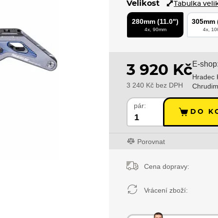
Velikost
Tabulka veli
280mm (11.0")
305mm (
4x, 90mm
4x, 1
E-shop
3 920 Kč
Hradec 
3 240 Kč bez DPH
Chrudim
pár:
DO K
Porovnat
Cena dopravy:
Vrácení zboží: