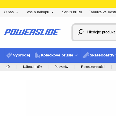
Servis bruslí
Tabulka velikostí
O nás
Vše o nákupu
Výprodej
Kolečkové brusle
Skateboardy
Náhradní díly
Podvozky
Fitness/rekreační