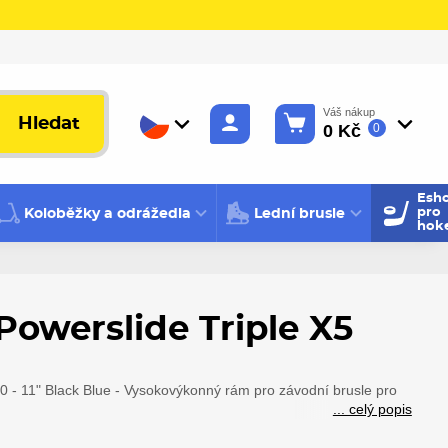
Váš nákup
Hledat
0 Kč
0
Esh
Koloběžky a odrážedla
Lední brusle
pro
hok
owerslide Triple X5
00 - 11" Black Blue - Vysokovýkonný rám pro závodní brusle pro
... celý popis