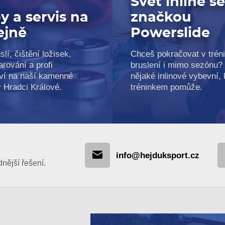
Svět inline s
y a servis na
značkou
ejně
Powerslide
slí, čištění ložisek,
Chceš pokračovat v trén
arování a profi
bruslení i mimo sezónu?
ví na naší kamenné
nějaké inlinové vybevní, k
v Hradci Králové.
tréninkem pomůže.
info@hejduksport.cz
ější řešení.