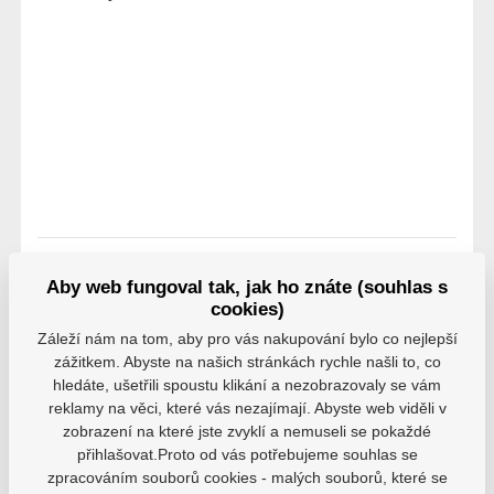
Aby web fungoval tak, jak ho znáte (souhlas s
Hodnocení
cookies)
Hodnocení pochází od ověřených uživatelů. Hodnotit
Záleží nám na tom, aby pro vás nakupování bylo co nejlepší
produkty mohou pouze registrovaní uživatelé, kteří si
zážitkem. Abyste na našich stránkách rychle našli to, co
produkt reálně zakoupili.
hledáte, ušetřili spoustu klikání a nezobrazovaly se vám
reklamy na věci, které vás nezajímají. Abyste web viděli v
0 uživatelů doporučuje
0 hodnocení
zobrazení na které jste zvyklí a nemuseli se pokaždé
přihlašovat.Proto od vás potřebujeme souhlas se
5
0
zpracováním souborů cookies - malých souborů, které se
4
0