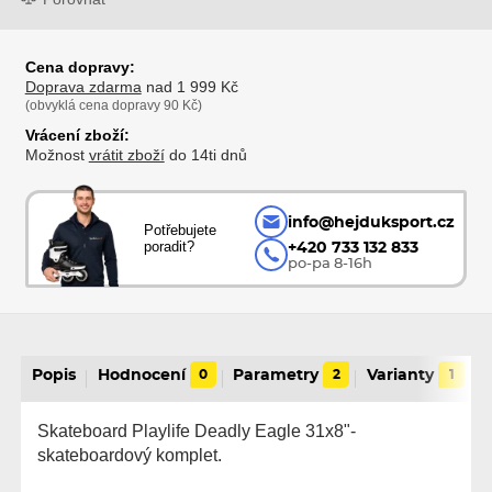
Cena dopravy:
Doprava zdarma
nad 1 999 Kč
(obvyklá cena dopravy 90 Kč)
Vrácení zboží:
Možnost
vrátit zboží
do 14ti dnů
info@hejduksport.cz
Potřebujete
poradit?
+420 733 132 833
po-pa 8-16h
Popis
Hodnocení
0
Parametry
2
Varianty
1
Skateboard Playlife Deadly Eagle 31x8"-
skateboardový komplet.