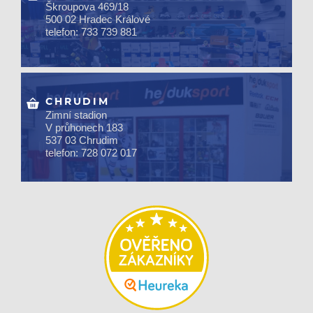
Škroupova 469/18
500 02 Hradec Králové
telefon: 733 739 881
CHRUDIM
Zimní stadion
V průhonech 183
537 03 Chrudim
telefon: 728 072 017