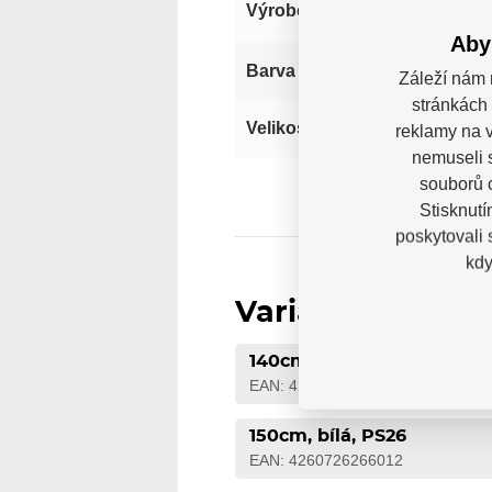
Výrobce
Aby
Bílá
Barva
Záleží nám 
stránkách 
140
Velikost
reklamy na v
nemuseli 
souborů c
Stisknutí
poskytovali
kdy
Varianty
140cm, bílá, PS26
EAN: 4260726266005
150cm, bílá, PS26
EAN: 4260726266012