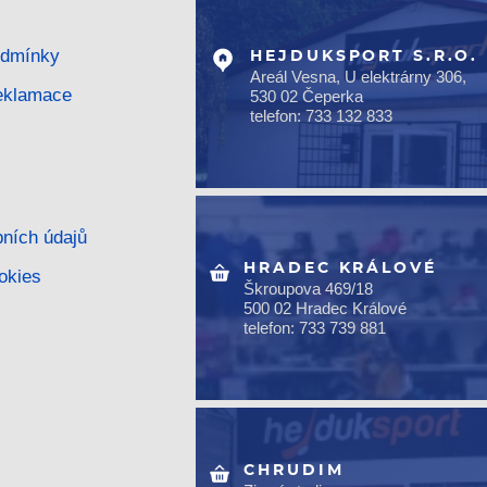
odmínky
HEJDUKSPORT S.R.O.
Areál Vesna, U elektrárny 306,
reklamace
530 02 Čeperka
telefon: 733 132 833
ních údajů
HRADEC KRÁLOVÉ
okies
Škroupova 469/18
500 02 Hradec Králové
telefon: 733 739 881
CHRUDIM