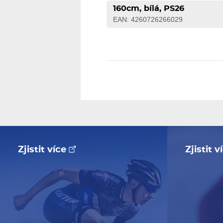
160cm, bílá, PS26
EAN: 4260726266029
Zjistit více
Zjistit 