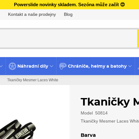
Powerslide novinky skladem. Sezóna může začít 😍
Kontakt a naše prodejny
Blog
Náhradní díly
Chrániče, helmy a batohy
Tkaničky Mesmer Laces White
Tkaničky 
Model
50814
Tkaničky Mesmer Laces Whit
Barva