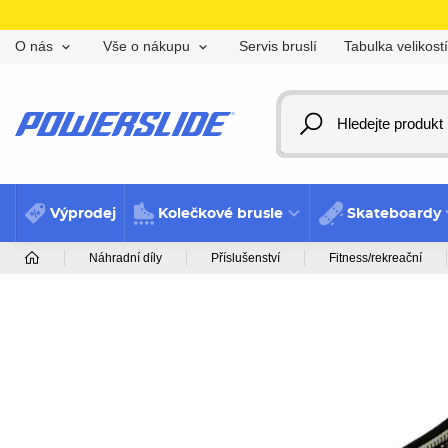
Servis bruslí
Tabulka velikostí
O nás
Vše o nákupu
Výprodej
Kolečkové brusle
Skateboardy
Náhradní díly
Příslušenství
Fitness/rekreační