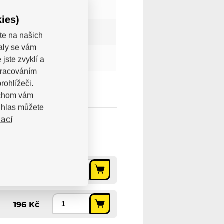
ies)
te na našich
valy se vám
jste zvyklí a
pracováním
rohlížeči.
bychom vám
uhlas můžete
ací
196 Kč
196 Kč