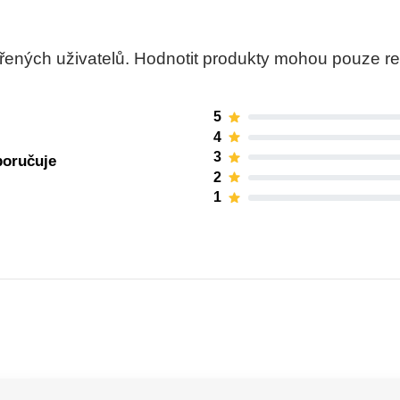
ných uživatelů. Hodnotit produkty mohou pouze regis
5
4
3
poručuje
2
1