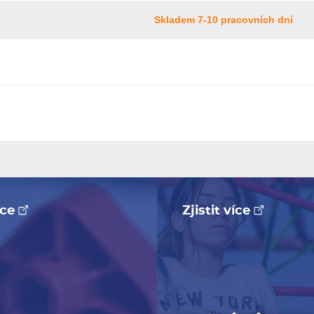
Skladem 7-10 pracovních dní
více
Zjistit více