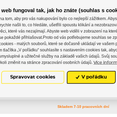
Powerslide
 web fungoval tak, jak ho znáte (souhlas s cook
na tom, aby pro vás nakupování bylo co nejlepší zážitkem. Abys
rychle našli to, co hledáte, ušetřili spoustu klikání a nezobrazo
cm
150cm
160cm
ěci, které vás nezajímají. Abyste web viděli v zobrazení na které 
se pokaždé přihlašovat.Proto od vás potřebujeme souhlas se z
ookies - malých souborů, které se dočasně ukládají ve vašem p
m tlačítka „V pořádku“ souhlasíte s nastavením cookies tak, a
 smysluplné a užitečné služby na základě vašich údajů. Svůj so
koli změnit na stránce zpracování osobních údajů.
Více inform
Spravovat cookies
V pořádku
Skladem 7-10 pracovních dní
Skladem 7-10 pracovních dní