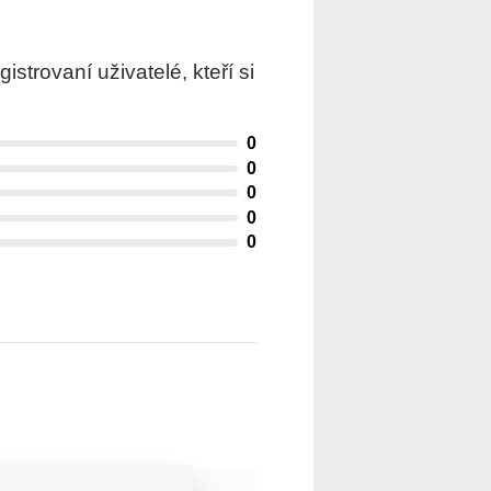
trovaní uživatelé, kteří si
0
0
0
0
0