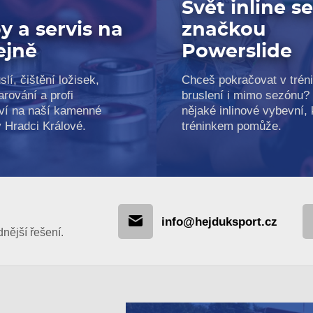
Svět inline s
y a servis na
značkou
ejně
Powerslide
slí, čištění ložisek,
Chceš pokračovat v trén
arování a profi
bruslení i mimo sezónu?
ví na naší kamenné
nějaké inlinové vybevní, k
v Hradci Králové.
tréninkem pomůže.
info@hejduksport.cz
ější řešení.