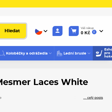
Váš nákup
Hledat
0 Kč
0
Esh
Koloběžky a odrážedla
Lední brusle
pro
hok
Mesmer Laces White
e
... celý popis