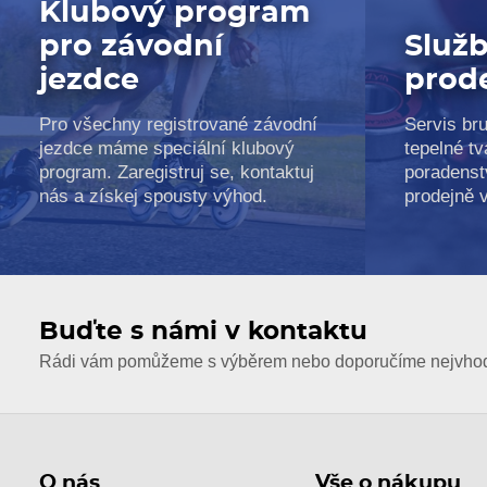
Klubový program
pro závodní
Služb
jezdce
prod
Pro všechny registrované závodní
Servis bru
jezdce máme speciální klubový
tepelné tv
program. Zaregistruj se, kontaktuj
poradenst
nás a získej spousty výhod.
prodejně 
Buďte s námi v kontaktu
Rádi vám pomůžeme s výběrem nebo doporučíme nejvhodn
O nás
Vše o nákupu