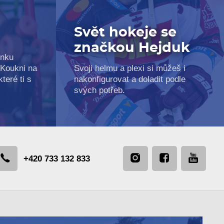
e
Svět hokeje se
značkou Hejduk
inku
 Koukni na
Svoji helmu a plexi si můžeš i
teré ti s
nakonfigurovat a doladit podle
svých potřeb.
+420 733 132 833