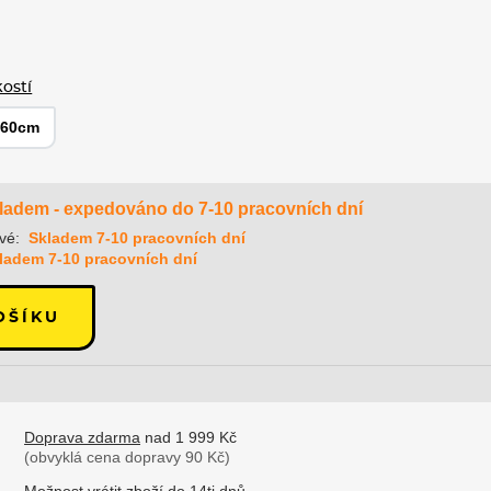
kostí
160cm
ladem - expedováno do 7-10 pracovních dní
vé:
Skladem 7-10 pracovních dní
ladem 7-10 pracovních dní
OŠÍKU
Doprava zdarma
nad 1 999 Kč
(obvyklá cena dopravy 90 Kč)
Možnost
vrátit zboží
do 14ti dnů