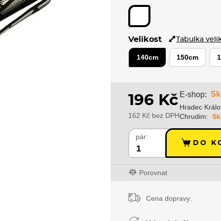
Velikost
Tabulka veli
140cm
150cm
Sk
E-shop:
196 Kč
Hradec Králo
162 Kč bez DPH
Chrudim:
Sk
pár:
DO K
Porovnat
Cena dopravy: