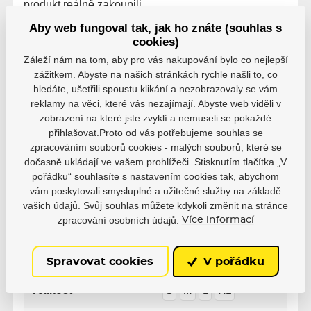
produkt reálně zakoupili.
Aby web fungoval tak, jak ho znáte (souhlas s
0 uživatelů doporučuje
0 hodnocení
cookies)
5
0
Záleží nám na tom, aby pro vás nakupování bylo co nejlepší
4
0
zážitkem. Abyste na našich stránkách rychle našli to, co
3
0
hledáte, ušetřili spoustu klikání a nezobrazovaly se vám
2
0
reklamy na věci, které vás nezajímají. Abyste web viděli v
1
0
zobrazení na které jste zvyklí a nemuseli se pokaždé
přihlašovat.Proto od vás potřebujeme souhlas se
zpracováním souborů cookies - malých souborů, které se
dočasně ukládají ve vašem prohlížeči. Stisknutím tlačítka „V
pořádku“ souhlasíte s nastavením cookies tak, abychom
vám poskytovali smysluplné a užitečné služby na základě
Parametry
vašich údajů. Svůj souhlas můžete kdykoli změnit na stránce
zpracování osobních údajů.
Více informací
Výrobce
Powerslide
Spravovat cookies
V pořádku
Velikost
S
M
L
XL