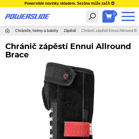
Powerslide novinky skladem. Sezóna může začít 😍
0
Chrániče, helmy a batohy
Zápěstí
Chránič zápěstí Ennui Allround B
Chránič zápěstí Ennui Allround
Brace