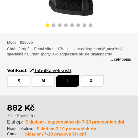
Model
920075
Chránič zápěstí Ennui Allround Brace - samostatný chránič ,navržený
speciálně na urban sporty jako aggressive brusle, skateboardy...
... celý popis
Velikost
Tabulka velikostí
S
M
L
XL
882 Kč
729 Kč bez DPH
E-shop:
Skladem - expedováno do 7-10 pracovních dní
Skladem 7-10 pracovních dní
Hradec Králové:
Skladem 7-10 pracovních dní
Chrudim: