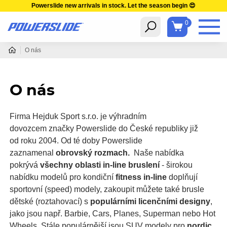
Powerslide new arrivals in stock. Let the season begin 😍
0
O nás
O nás
Firma Hejduk Sport s.r.o. je výhradním
dovozcem značky Powerslide do České republiky již
od roku 2004. Od té doby Powerslide
zaznamenal
obrovský rozmach.
Naše nabídka
pokrývá
všechny oblasti in-line bruslení
- širokou
nabídku modelů pro kondiční
fitness in-line
doplňují
sportovní (speed) modely, zakoupit můžete také brusle
dětské (roztahovací) s
populárními licenčními designy
,
jako jsou např. Barbie, Cars, Planes, Superman nebo Hot
Wheels. Stále populárnější jsou SUV modely pro
nordic