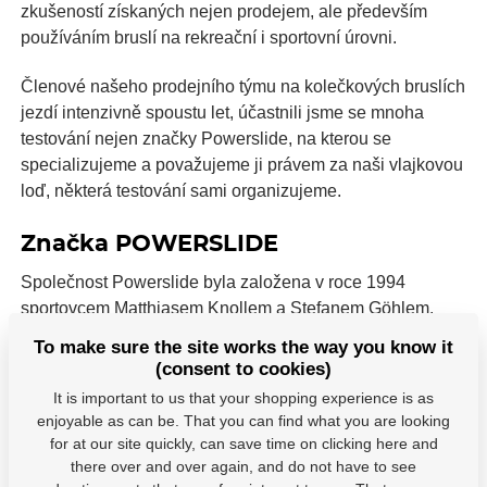
zkušeností získaných nejen prodejem, ale především
používáním bruslí na rekreační i sportovní úrovni.
Členové našeho prodejního týmu na kolečkových bruslích
jezdí intenzivně spoustu let, účastnili jsme se mnoha
testování nejen značky Powerslide, na kterou se
specializujeme a považujeme ji právem za naši vlajkovou
loď, některá testování sami organizujeme.
Značka POWERSLIDE
Společnost Powerslide byla založena v roce 1994
sportovcem Matthiasem Knollem a Stefanem Göhlem.
Patří mezi
největší hráče na trhu s kolečkovými
To make sure the site works the way you know it
bruslemi
. Vysoce kvalitní produkty pro všechny typy
(consent to cookies)
bruslení. Powerslide se zaměřuje na
výrobu a vývoj
It is important to us that your shopping experience is as
vysoce výkonných bruslí
. Brusle, na kterých
enjoyable as can be. That you can find what you are looking
jste
rychlejší
, můžete
skákat výš
a
překonávat své
for at our site quickly, can save time on clicking here and
limity
. Láska pro sport, inovace, důraz na detail a
there over and over again, and do not have to see