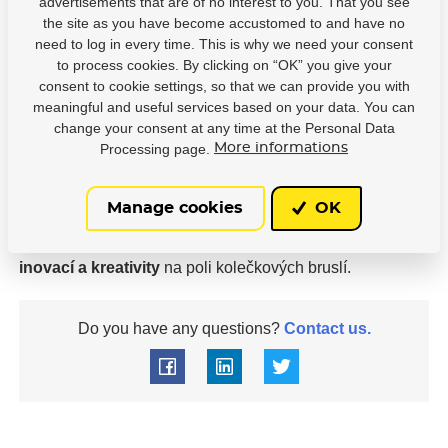
advertisements that are of no interest to you. That you see
maximální úsilí se odráží v každém bodu. Výrobky
the site as you have become accustomed to and have no
Powerslide jsou
testovány nejlepšími světovými
need to log in every time. This is why we need your consent
sportovci
, jakým je například Bart Swings.
to process cookies. By clicking on “OK” you give your
consent to cookie settings, so that we can provide you with
In line neboli kolečkové bruslení představuje v současné
meaningful and useful services based on your data. You can
době velmi
intenzivně se rozvíjející způsob trávení
change your consent at any time at the Personal Data
volného času a sportovního vyžití
. Bez nadsázky
Processing page.
More informations
můžeme říci, že každý den přibývají stovky spokojených
lidí vyhledávající tento druh sportovní aktivity. Powerslide
Manage cookies
OK
je již od počátku svého založení společností určující
nové
trendy
.
Powerslide
– to je přes
20 let zkušeností,
inovací a kreativity
na poli kolečkových bruslí.
Do you have any questions?
Contact us.